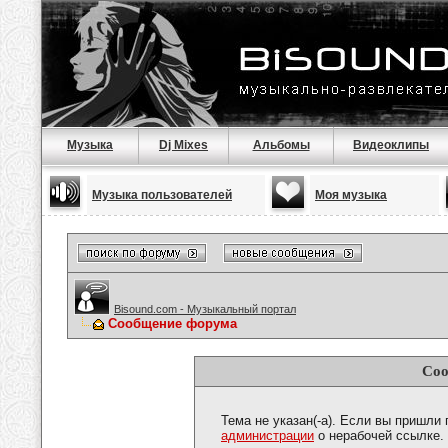
Музыка
Dj Mixes
Альбомы
Видеоклипы
Музыка пользователей
Моя музыка
Bisound.com - Музыкальный портал
Сообщение форума
Соо
Тема не указан(-а). Если вы пришли
администрации
о нерабочей ссылке.