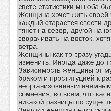
свете статистики мы оба бь
Женщина хочет жить своей 
каждый старается свести др
тянет на север, другой на ю
сворачивать на восток, хотя
ветра.
Женщины как-то сразу угады
изменить. Иногда даже до то
Зависимость женщины от м
браком и проституцией к р
неорганизованным наемным 
сомнения, во всем, что каса
никакой разницы по существ
Знатоки женщин редко склон