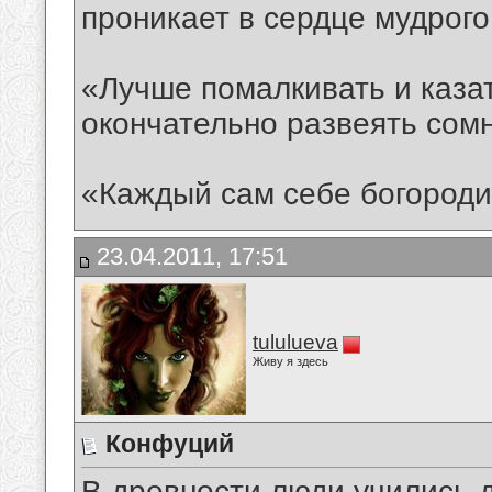
проникает в сердце мудрого
«Лучше помалкивать и казат
окончательно развеять сом
«Каждый сам себе богороди
23.04.2011, 17:51
tululueva
Живу я здесь
Конфуций
В древности люди учились 