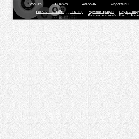
Музыка
Dj mixes
Альбомы
Видеоклипы
Реклама на сайте
Помощь
Администрация
Служба под
Все права защищены © 2007-2026 Bisou