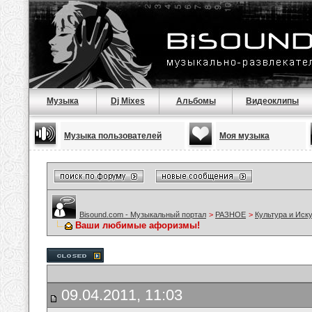
Музыка
Dj Mixes
Альбомы
Видеоклипы
Музыка пользователей
Моя музыка
Bisound.com - Музыкальный портал
>
РАЗНОЕ
>
Культура и Иск
Ваши любимые афоризмы!
09.04.2011, 11:03