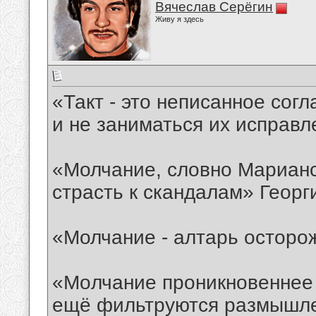
Вячеслав Серёгин
Живу я здесь
«Такт - это неписанное сог
и не заниматься их исправ
«Молчание, словно Марианс
страсть к скандалам» Геор
«Молчание - алтарь осторо
«Moлчание проникновеннее 
ещё фильтруются размышле