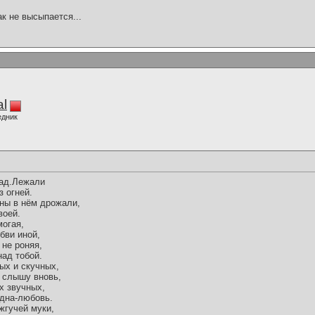
ак не высыпается...
al
едник
сад.Лежали
з огней.
уны в нём дрожали,
воей.
могая,
бви иной,
 не роняя,
над тобой.
ых и скучных,
с слышу вновь,
их звучных,
одна-любовь.
жгучей муки,