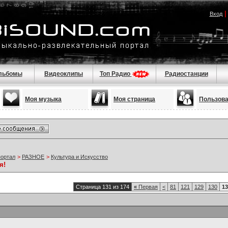
Вход
льбомы
Видеоклипы
Топ Радио
Радиостанции
Моя музыка
Моя страница
Пользов
портал
>
РАЗНОЕ
>
Культура и Искусство
я!
Страница 131 из 174
«
Первая
<
81
121
129
130
13