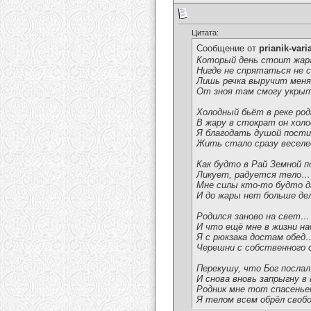
Цитата:
Сообщение от
prianik-vari
Который день стоит жа
Нигде не спрятаться не
Лишь речка выручит мен
От зноя там смогу укры
Холодный бьёт в реке ро
В жару в стократ он хол
Я благодать душой пост
Жить стало сразу весел
Как будто в Рай Земной 
Ликует, радуется тело…
Мне силы кто-то будто 
И до жары нет больше д
Родился заново на свет…
И что ещё мне в жизни н
Я с рюкзака достам обед
Черешни с собственного
Перекушу, что Бог посла
И снова вновь запрыгну в
Родник мне тот спасень
Я телом всем обрёл своб