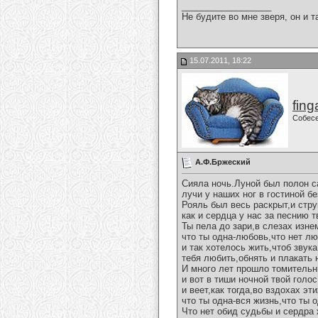
__________________
Не будите во мне зверя, он и т
15.07.2011, 18:22
fing
Собес
А.Ф.Бржеский
Сияла ночь.Луной был полон 
лучи у наших ног в гостиной бе
Рояль был весь раскрыт,и стр
как и сердца у нас за песнию т
Ты пела до зари,в слезах изне
что ты одна-любовь,что нет лю
и так хотелось жить,чтоб звука
тебя любить,обнять и плакать 
И много лет прошло томительн
и вот в тиши ночной твой голо
и веет,как тогда,во вздохах эт
что ты одна-вся жизнь,что ты 
Что нет обид судьбы и сердра 