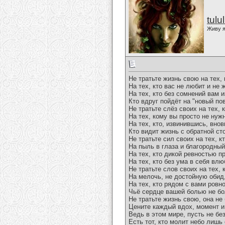
tulu
Живу я
Не тратьте жизнь свою на тех, 
На тех, кто вас не любит и не 
На тех, кто без сомнений вам и
Кто вдруг пойдёт на "новый пов
Не тратьте слёз своих на тех, к
На тех, кому вы просто не нуж
На тех, кто, извинившись, внов
Кто видит жизнь с обратной ст
Не тратьте сил своих на тех, к
На пыль в глаза и благородный
На тех, кто дикой ревностью п
На тех, кто без ума в себя влю
Не тратьте слов своих на тех, 
На мелочь, не достойную обид
На тех, кто рядом с вами ровн
Чьё сердце вашей болью не бо
Не тратьте жизнь свою, она не
Цените каждый вдох, момент и
Ведь в этом мире, пусть не бе
Есть тот, кто молит небо лишь 