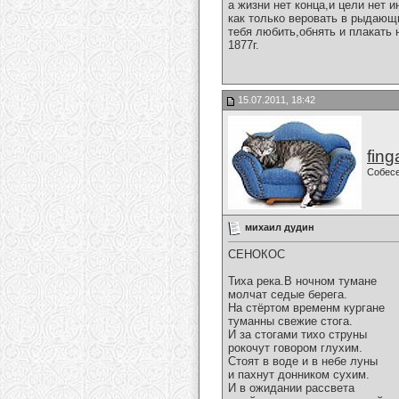
а жизни нет конца,и цели нет и
как только веровать в рыдающ
тебя любить,обнять и плакать 
1877г.
15.07.2011, 18:42
fing
Собес
михаил дудин
СЕНОКОС
Тиха река.В ночном тумане
молчат седые берега.
На стёртом временм кургане
туманны свежие стога.
И за стогами тихо струны
рокочут говором глухим.
Стоят в воде и в небе луны
и пахнут донником сухим.
И в ожидании рассвета