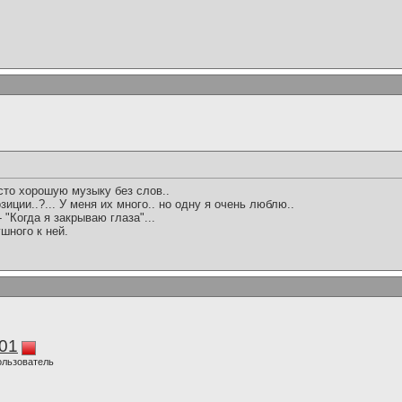
сто хорошую музыку без слов..
иции..?... У меня их много.. но одну я очень люблю..
 "Когда я закрываю глаза"...
шного к ней.
01
ользователь