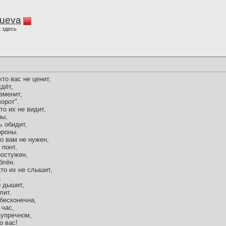
lueva
 здесь
кто вас не ценит,
ждёт,
зменит,
орот".
то их не видит,
ны,
ь обидит,
ороны.
то вам не нужен,
 понт,
ростужен,
блён.
кто их не слышит,
,
о дышит,
лит.
 бесконечна,
 час,
зупречном,
о вас!