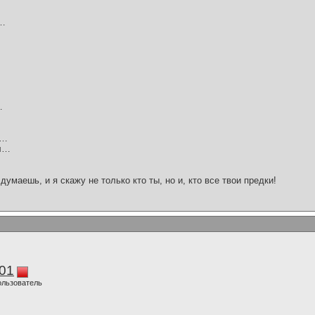
л…
…
у…
ал…
думаешь, и я скажу не только кто ты, но и, кто все твои предки!
01
ользователь