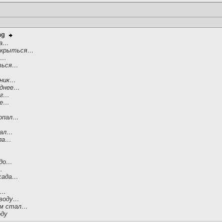
ag
ра…
 скрыться…
я…
ться…
дник…
однее…
иг…
ее…
попал…
дал…
ела…
адо…
…
 сада…
л…
 воду…
ем стал…
оду