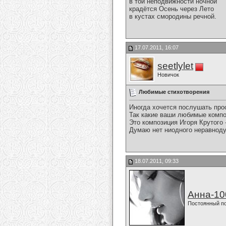
в той неподвижности ночной
крадётся Осень через Лето
в кустах смородины речной.
17.07.2011, 16:07
seetlylet
Новичок
Любимые стихотворения
Иногда хочется послушать про
Так какие ваши любимые композ
Это композиция Игоря Крутого -
Думаю нет ниодного неравноду
18.07.2011, 09:33
Анна-10
Постоянный п