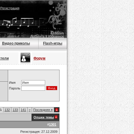
|
Регистрация
Помощь
Добавить в избранное
Видео приколы
Flash-игры
атели
Форум
Имя
Пароль
1
132
133
141
>
Последняя
»
Опции темы
#
1301
Регистрация: 27.12.2009