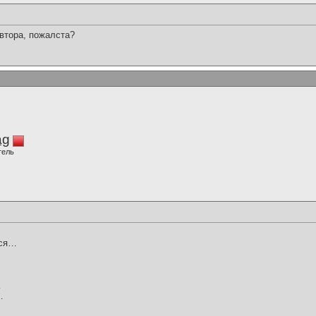
втора, пожалста?
ag
тель
ься…
…
…