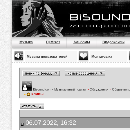
Музыка
Dj Mixes
Альбомы
Видеоклипы
Музыка пользователей
Моя музыка
Bisound.com - Музыкальный портал
>
Обсуждения
>
Общие воп
клипы
06.07.2022, 16:32