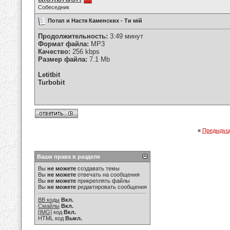
Собеседник
Потап и Настя Каменских - Ти мій
Продолжительность:
3:49 минут
Формат файла:
MP3
Качество:
256 kbps
Размер файла:
7.1 Mb
Letitbit
Turbobit
«
Предыдущ
Ваши права в разделе
Вы
не можете
создавать темы
Вы
не можете
отвечать на сообщения
Вы
не можете
прикреплять файлы
Вы
не можете
редактировать сообщения
BB коды
Вкл.
Смайлы
Вкл.
[IMG]
код
Вкл.
HTML код
Выкл.