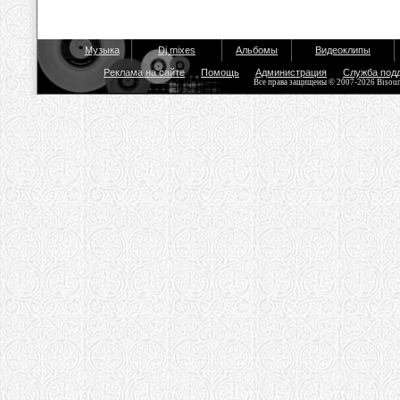
Музыка
Dj mixes
Альбомы
Видеоклипы
Реклама на сайте
Помощь
Администрация
Служба под
Все права защищены © 2007-2026 Bisou