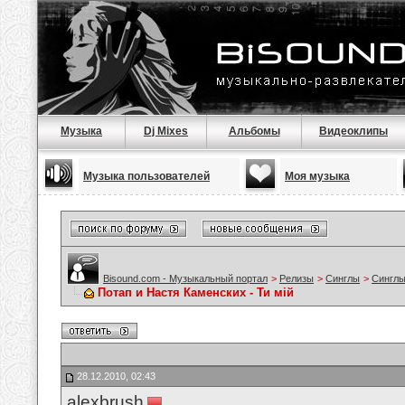
Музыка
Dj Mixes
Альбомы
Видеоклипы
Музыка пользователей
Моя музыка
Bisound.com - Музыкальный портал
>
Релизы
>
Синглы
>
Синглы
Потап и Настя Каменских - Ти мій
28.12.2010, 02:43
alexbrush