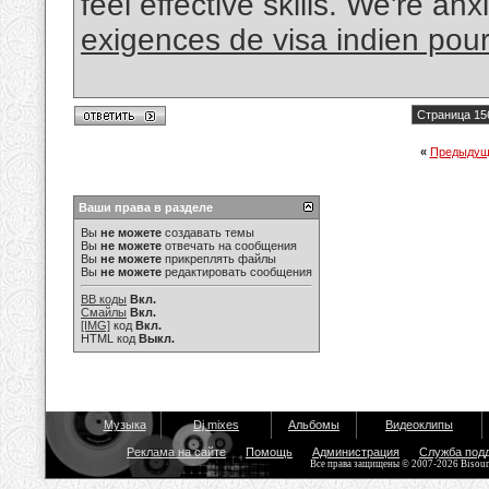
feel effective skills. We're an
exigences de visa indien pour 
Страница 15
«
Предыдущ
Ваши права в разделе
Вы
не можете
создавать темы
Вы
не можете
отвечать на сообщения
Вы
не можете
прикреплять файлы
Вы
не можете
редактировать сообщения
BB коды
Вкл.
Смайлы
Вкл.
[IMG]
код
Вкл.
HTML код
Выкл.
Музыка
Dj mixes
Альбомы
Видеоклипы
Реклама на сайте
Помощь
Администрация
Служба под
Все права защищены © 2007-2026 Bisou