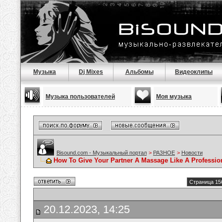
Музыка
Dj Mixes
Альбомы
Видеоклипы
Музыка пользователей
Моя музыка
Bisound.com - Музыкальный портал
>
РАЗНОЕ
>
Новости
How To Give Your Partner A Massage Like A Professio
Страница 15
20.12.2023, 14:25