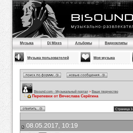
Музыка
Dj Mixes
Альбомы
Видеоклипы
Музыка пользователей
Моя музыка
Bisound.com - Музыкальный портал
>
Ваше творчество
Перепевки от Вячеслава Серёгина
Страница 1
08.05.2017, 10:19