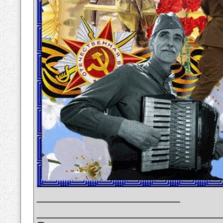
__________________
_______________________