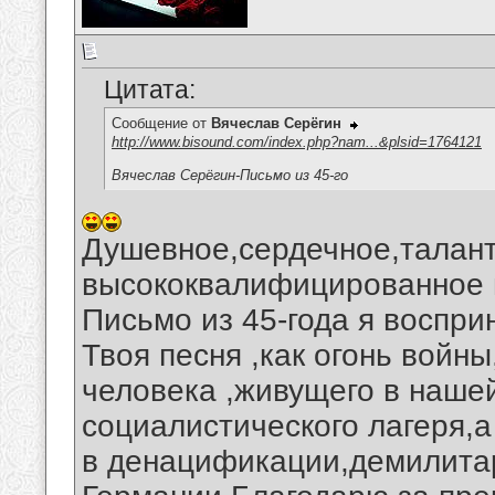
Цитата:
Сообщение от
Вячеслав Серёгин
http://www.bisound.com/index.php?nam...&plsid=1764121
Вячеслав Серёгин-Письмо из 45-го
Душевное,сердечное,талант
высококвалифицированное 
Письмо из 45-года я воспр
Твоя песня ,как огонь войны
человека ,живущего в наше
социалистического лагеря,а
в денацификации,демилита