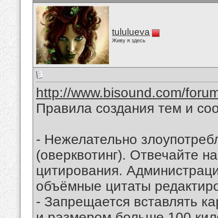
tululueva
Живу я здесь
http://www.bisound.com/foru
Правила создания тем и со
- Нежелательно злоупотреб
(оверквотинг). Отвечайте н
цитирования. Администраци
объёмные цитаты редактиро
- Запрещается вставлять к
и размером больше 100 кил