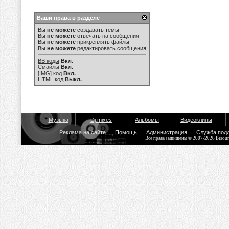
Ваши права в разделе
Вы
не можете
создавать темы
Вы
не можете
отвечать на сообщения
Вы
не можете
прикреплять файлы
Вы
не можете
редактировать сообщения
BB коды
Вкл.
Смайлы
Вкл.
[IMG]
код
Вкл.
HTML код
Выкл.
Музыка
Dj mixes
Альбомы
Видеоклипы
Реклама на сайте
Помощь
Администрация
Служба под
Все права защищены © 2007-2026 Bisou