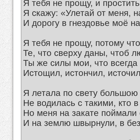
Я тебя не прощу, и простить
Я скажу: «Улетай от меня, н
И дорогу в гнездовье моё н
Я тебя не прощу, потому чт
Те, что сверху даны, чтоб л
Ты же силы мои, что всегд
Истощил, истончил, источи
Я летала по свету большою
Не водилась с такими, кто в
Но меня на закате поймали 
И на землю швырнули, в бе