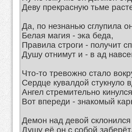
Деву прекрасную тьме расте
Да, по незнанью сглупила о
Белая магия - эка беда,
Правила строги - получит с
Душу отнимут и - в ад навсе
Что-то тревожно стало вокру
Сердце кувалдой стукнуло в
Ангел стремительно кинулся
Вот впереди - знакомый кар
Демон над девой склонился 
Душу её он с собой заберёт