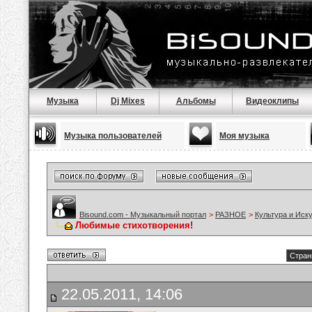
Музыка
Dj Mixes
Альбомы
Видеоклипы
Музыка пользователей
Моя музыка
Bisound.com - Музыкальный портал
>
РАЗНОЕ
>
Культура и Иск
Любимые стихотворения!
Стран
22.05.2011, 14:06