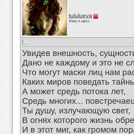
tululueva
Живу я здесь
Увидев внешность, сущност
Дано не каждому и это не с
Что могут маски лиц нам ра
Каких миров поведать тайн
А может средь потока лет,
Средь многих... повстречае
Ты душу, излучающую свет,
В огнях которого жизнь обре
И в этот миг, как громом по