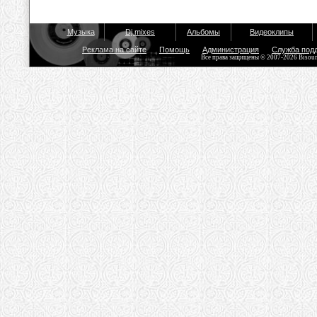
Музыка
Dj mixes
Альбомы
Видеоклипы
Реклама на сайте
Помощь
Администрация
Служба под
Все права защищены © 2007-2026 Bisou