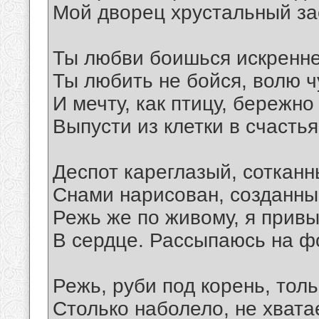
Мой дворец хрустальный з
Ты любви боишься искренне
Ты любить не бойся, волю ч
И мечту, как птицу, бережно
Выпусти из клетки в счасть
Деспот кареглазый, соткан
Снами нарисован, созданный
Режь же по живому, я привы
В сердце. Рассыпаюсь на ф
Режь, руби под корень, толь
Столько наболело, не хватае