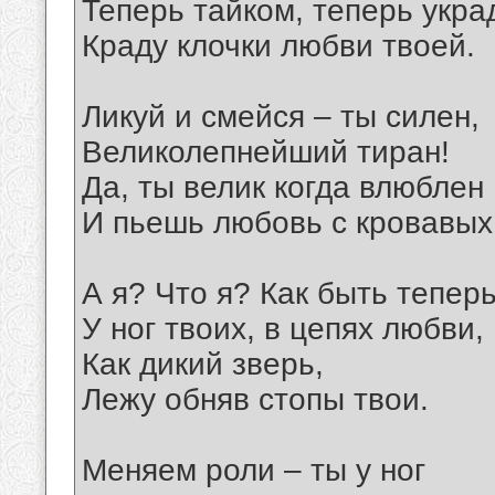
Теперь тайком, теперь укра
Краду клочки любви твоей.
Ликуй и смейся – ты силен,
Великолепнейший тиран!
Да, ты велик когда влюблен
И пьешь любовь с кровавых 
А я? Что я? Как быть тепер
У ног твоих, в цепях любви,
Как дикий зверь,
Лежу обняв стопы твои.
Меняем роли – ты у ног