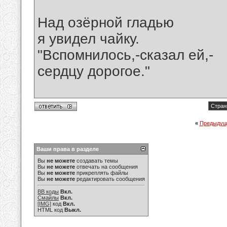
Над озёрной гладью
я увидел чайку.
"Вспомнилось,-сказал ей,-
сердцу дорогое."
Стран
«
Предыдущ
Ваши права в разделе
Вы
не можете
создавать темы
Вы
не можете
отвечать на сообщения
Вы
не можете
прикреплять файлы
Вы
не можете
редактировать сообщения
BB коды
Вкл.
Смайлы
Вкл.
[IMG]
код
Вкл.
HTML код
Выкл.