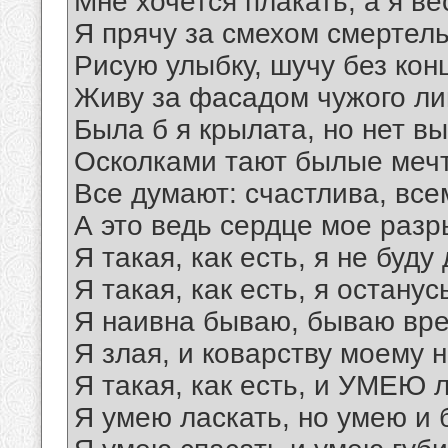
Мне хочется плакать, а я в
Я прячу за смехом смертель
Рисую улыбку, шучу без кон
Живу за фасадом чужого ли
Была б я крылата, но нет в
Осколками тают былые меч
Все думают: счастлива, все
А это ведь сердце мое разр
Я такая, как есть, я не буду 
Я такая, как есть, я останус
Я наивна бываю, бываю вре
Я злая, и коварству моему 
Я такая, как есть, и УМЕЮ 
Я умею ласкать, но умею и 