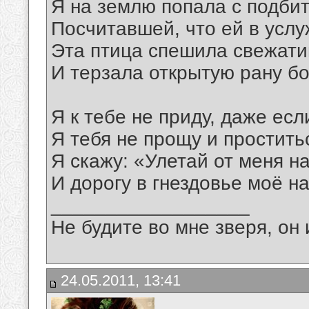
Я на землю попала с подби
Посчитавшей, что ей в усл
Эта птица спешила свежати
И терзала открытую рану б
Я к тебе не приду, даже есл
Я тебя не прощу и проститьс
Я скажу: «Улетай от меня н
И дорогу в гнездовье моё н
__________________
Не будите во мне зверя, он 
24.05.2011, 13:41