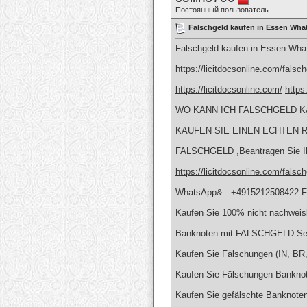
Постоянный пользователь
Falschgeld kaufen in Essen Wha
Falschgeld kaufen in Essen Wha
https://licitdocsonline.com/falsch
https://licitdocsonline.com/
https
WO KANN ICH FALSCHGELD KA
KAUFEN SIE EINEN ECHTEN R
FALSCHGELD ,Beantragen Sie Ih
https://licitdocsonline.com/falsch
WhatsApp&.. +4915212508422 Fa
Kaufen Sie 100% nicht nachweis
Banknoten mit FALSCHGELD Se
Kaufen Sie Fälschungen (IN, 
Kaufen Sie Fälschungen Banknote
Kaufen Sie gefälschte Banknoten