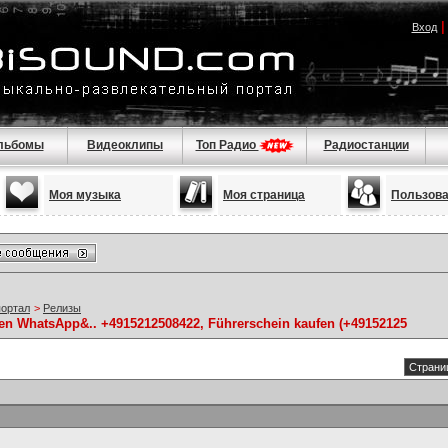
Вход
льбомы
Видеоклипы
Топ Радио
Радиостанции
Моя музыка
Моя страница
Пользов
портал
>
Релизы
sen WhatsApp&.. +4915212508422, Führerschein kaufen (+49152125
Страниц