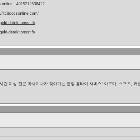
n online +4915212508422
://licitdocsonline.com/
geld-detektionsstift/
geld-detektionsstift/
4시간 여성 전문 마사지사가 찾아가는 출장 홈타이 서비스! 아로마, 스포츠, 
지