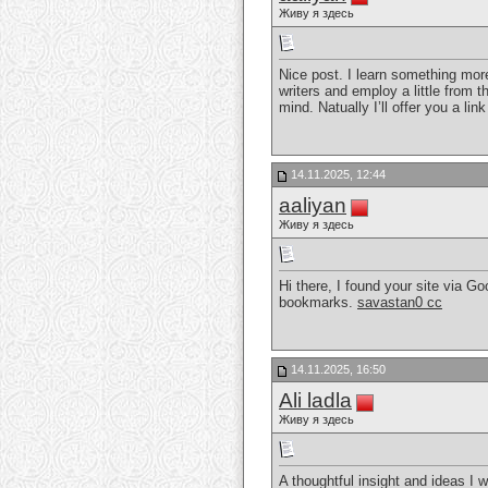
Живу я здесь
Nice post. I learn something more
writers and employ a little from t
mind. Natually I’ll offer you a l
14.11.2025, 12:44
aaliyan
Живу я здесь
Hi there, I found your site via Go
bookmarks.
savastan0 cc
14.11.2025, 16:50
Ali ladla
Живу я здесь
A thoughtful insight and ideas I 