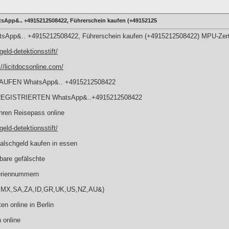
tsApp&.. +4915212508422, Führerschein kaufen (+49152125
tsApp&.. +4915212508422, Führerschein kaufen (+4915212508422) MPU-Zerti
geld-detektionsstift/
://licitdocsonline.com/
UFEN WhatsApp&.. +4915212508422
EGISTRIERTEN WhatsApp&..+4915212508422
ren Reisepass online
geld-detektionsstift/
lschgeld kaufen in essen
bare gefälschte
riennummern
BR,MX,SA,ZA,ID,GR,UK,US,NZ,AU&)
n online in Berlin
 online