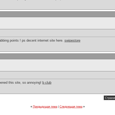
bbing points ! ps decent internet site here.
swipestore
ened this site, so annoying!
b club
Страниц
«
Предыдущая тема
|
Следующая тема
»