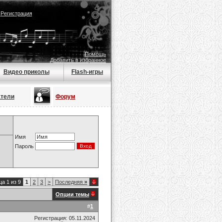
|
Регистрация
Помощь
Добавить в избранное
Видео приколы
Flash-игры
атели
Форум
Имя
Пароль
а 1 из 9
1
2
3
>
Последняя
»
Опции темы
#
1
Регистрация: 05.11.2024