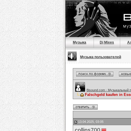
Музыка
Dj Mixes
А
Музыка пользователей
Bisound.com - Музыкальный 
Falschgeld kaufen in Es
13.04.2025, 03:05
collins700