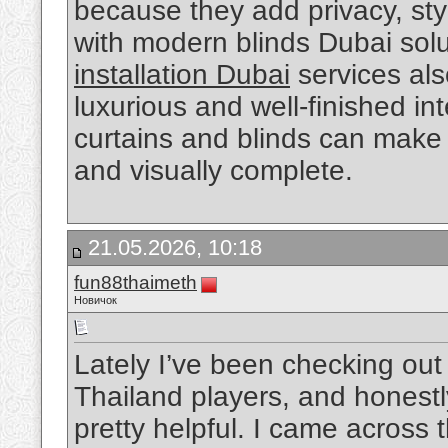
because they add privacy, sty
with modern blinds Dubai solu
installation Dubai
services als
luxurious and well-finished int
curtains and blinds can make
and visually complete.
21.05.2026, 10:18
fun88thaimeth
Новичок
Lately I’ve been checking out 
Thailand players, and honestl
pretty helpful. I came across 