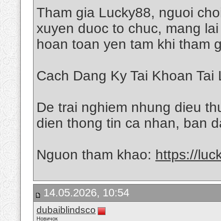
Tham gia Lucky88, nguoi choi
xuyen duoc to chuc, mang lai 
hoan toan yen tam khi tham g
Cach Dang Ky Tai Khoan Tai
De trai nghiem nhung dieu thu
dien thong tin ca nhan, ban 
Nguon tham khao:
https://lu
14.05.2026, 10:54
dubaiblindsco
Новичок