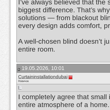
I’ve always believed that the 
biggest difference. That’s why
solutions — from blackout bli
every design adds comfort, pr
A well-chosen blind doesn’t j
entire room.
19.05.2026, 10:01
Curtaininstallationdubai
Новичок
I completely agree that small 
entire atmosphere of a home.