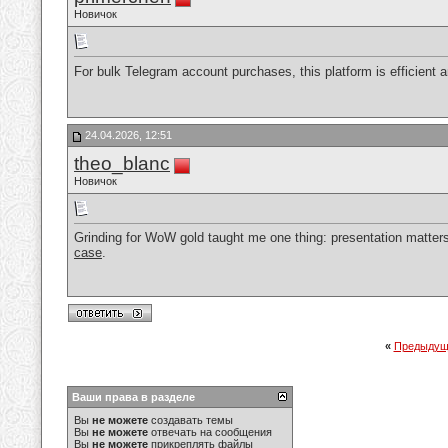
Новичок
For bulk Telegram account purchases, this platform is efficient a
24.04.2026, 12:51
theo_blanc
Новичок
Grinding for WoW gold taught me one thing: presentation matters.
case
.
«
Предыдущ
Ваши права в разделе
Вы
не можете
создавать темы
Вы
не можете
отвечать на сообщения
Вы
не можете
прикреплять файлы