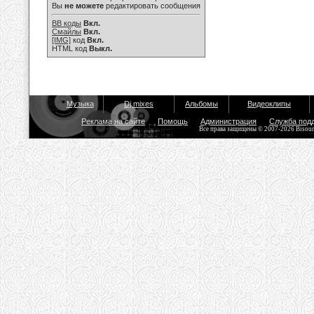
Вы
не можете
редактировать сообщения
BB коды
Вкл.
Смайлы
Вкл.
[IMG]
код
Вкл.
HTML код
Выкл.
Музыка
Dj mixes
Альбомы
Видеоклипы
Реклама на сайте
Помощь
Администрация
Служба под
Все права защищены © 2007-2026 Bisou