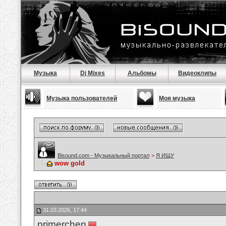
Музыка
Dj Mixes
Альбомы
Видеоклипы
Музыка пользователей
Моя музыка
Bisound.com - Музыкальный портал
>
Я ИЩУ
wow gold
31.03.2026, 17:44
primerchen