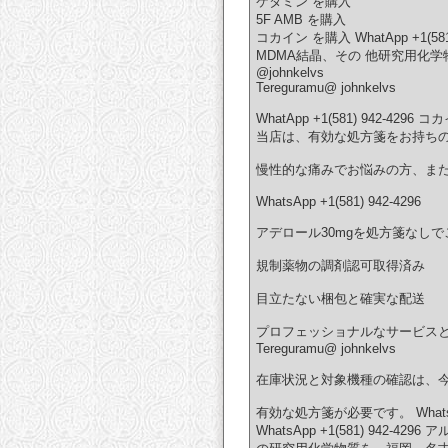
ケタミン を購入
5F AMB を購入
コカイン を購入 WhatApp +
MDMA結晶、その 他研究用化
@johnkelvs
Tereguramu@ johnkelvs
WhatApp +1(581) 94
当店は、有効な処方箋をお持ち
慢性的な痛みでお悩みの方、ま
WhatsApp +1(581) 942-4296
アデロール30mgを処方箋なし
規制薬物の調剤認可取得済み
目立たない梱包と確実な配送
プロフェッショナルなサービスとコン
Tereguramu@ johnkelvs
在庫状況と対象機種の確認は、今すぐお問
有効な処方箋が必要です。 Whats
WhatsApp +1(581) 9