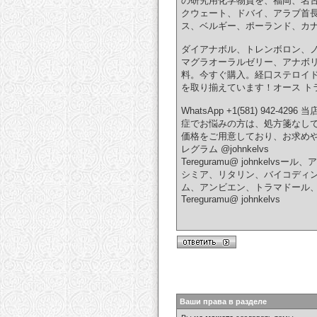
の研究用化学物質を、福岡、名
クウェート、ドバイ、アラブ首
ス、ベルギー、ポーランド、カ
ダイアナボル、トレンボロン、ノ
マグラオーラルゼリー、アナボリ
料。今すぐ購入。経口ステロイドを
を取り揃えています！オース ト
WhatsApp +1(581) 
症でお悩みの方は、処方箋なし
価格をご用意しており、お求めや
レグラム @johnkelvs
Tereguramu@ johnk
シミア、リタリン、バイコディン、ワ
ム、アンビエン、トラマドール、オ
Tereguramu@ johnkelvs
Ваши права в разделе