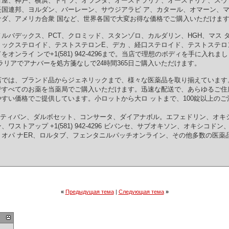
古屋、神戸、横浜、ドイツ、オランダ、オーストラリア、オーストリア、スウ
長国連邦、ヨルダン、バーレーン、サウジアラビ ア、カタール、オマーン、
ナダ、アメリカ合衆 国など、世界各国で大変お得な価格でご購入いただけま
ルバデックス、PCT、クロミッド、スタンゾロ、カルダリン、HGH、マス 
ックステロイド、テストステロンE、デカ 、経口ステロイド、テストステロ
オンライ ンで+1(581) 942-4296まで。当店で理想のボディを手に入れ
ラリアでアナバーを処方箋なしで24時間365日ご購入いただけます。
942-4296 当店では、ブランド品からジェネリックまで、様々な医薬品を取り揃えて
ですべてのお薬を当薬局でご購入いただけます。迅速な配送で、あらゆるご住
すい価格でご提供しています。小ロットから大ロ ットまで、100錠以上のご
elvsール、アティバン、ダルボセット、コンサータ、ダイアナボル。エフェドリン、
ストアップ +1(581) 942-4296 ビバンセ、サブオキソン、オキシコ
パ ナER、ロルタブ、フェンタニルパッチオンライン、その他多数の医薬品。テレ
«
Предыдущая тема
|
Следующая тема
»