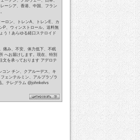
 ェーデン、ノルウェー、日本、
マレーシア、香港、中国、フラン
す。
ターロン、トレンA、トレンE、カ
ンP、ウィンストロール。送料無
ましょう！あらゆる経口ステロイド
います。痛み、不安、体力低下、不眠
所 へお届けします。現在、特別
注文を承っております アデロテ
オキシコン チン、クアルーデス、キ
ドン、フェンテルミン、アルプラゾラ
グラム @johnkelvs