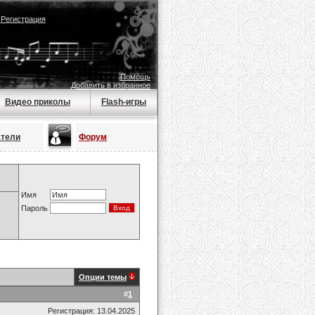
|
Регистрация
Помощь
Добавить в избранное
Видео приколы
Flash-игры
атели
Форум
Имя
Пароль
Опции темы
#
1
Регистрация: 13.04.2025