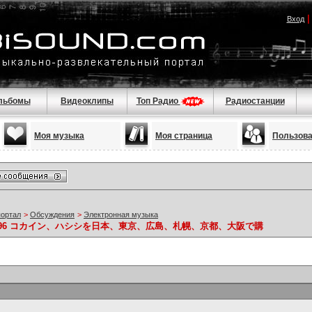
Вход
льбомы
Видеоклипы
Топ Радио
Радиостанции
Моя музыка
Моя страница
Пользов
портал
>
Обсуждения
>
Электронная музыка
) 942-4296 コカイン、ハシシを日本、東京、広島、札幌、京都、大阪で購