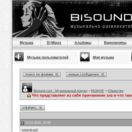
Музыка
Dj Mixes
Альбомы
Видеоклипы
Музыка пользователей
Моя музыка
Bisound.com - Музыкальный портал
>
РАЗНОЕ
>
Общество
Что представляет из себя причинение зла и что так
13.03.2010, 22:05
totenkopf.