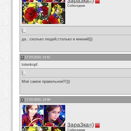
3ара3ка=)
Собеседник
да...сколько людей,столько и мнений)))
17.03.2010, 13:41
totenkopf.
Моё самое правельное!!!)))
17.03.2010, 14:06
3ара3ка=)
Собеседник