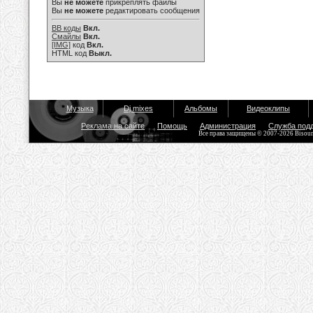
Вы
не можете
прикреплять файлы
Вы
не можете
редактировать сообщения
BB коды
Вкл.
Смайлы
Вкл.
[IMG]
код
Вкл.
HTML код
Выкл.
Музыка
Dj mixes
Альбомы
Видеоклипы
Реклама на сайте
Помощь
Администрация
Служба под
Все права защищены © 2007-2026 Bisou