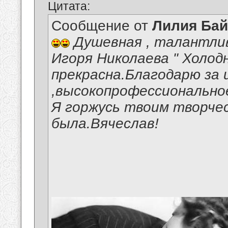
Цитата:
Сообщение от
Лилия Ба
Душевная , талантлив
Игоря Николаева " Холод
прекрасна.Благодарю за 
,высокопрофессиональное
Я горжусь твоим творчес
была.Вячеслав!