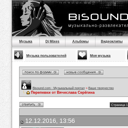
Музыка
Dj Mixes
Альбомы
Видеоклипы
Музыка пользователей
Моя музыка
Bisound.com - Музыкальный портал
>
Ваше творчество
Перепевки от Вячеслава Серёгина
Страница 1
12.12.2016, 13:56