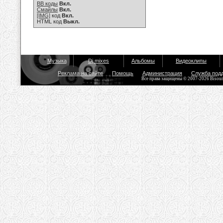
BB коды
Вкл.
Смайлы
Вкл.
[IMG]
код
Вкл.
HTML код
Выкл.
Музыка
Dj mixes
Альбомы
Видеоклипы
Реклама на сайте
Помощь
Администрация
Служба под
Все права защищены © 2007-2026 Bisou