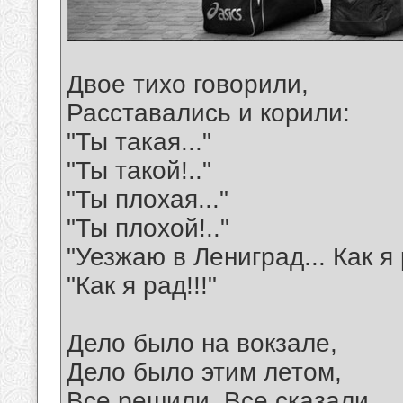
Двое тихо говорили,
Расставались и корили:
"Ты такая..."
"Ты такой!.."
"Ты плохая..."
"Ты плохой!.."
"Уезжаю в Лениград... Как я 
"Как я рад!!!"
Дело было на вокзале,
Дело было этим летом,
Все решили. Все сказали.