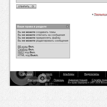
«
Предыдущ
Ваши права в разделе
Вы
не можете
создавать темы
Вы
не можете
отвечать на сообщения
Вы
не можете
прикреплять файлы
Вы
не можете
редактировать сообщения
BB коды
Вкл.
Смайлы
Вкл.
[IMG]
код
Вкл.
HTML код
Выкл.
Музыка
Dj mixes
Альбомы
Видеоклипы
Реклама на сайте
Помощь
Администрация
Служба под
Все права защищены © 2007-2026 Bisou