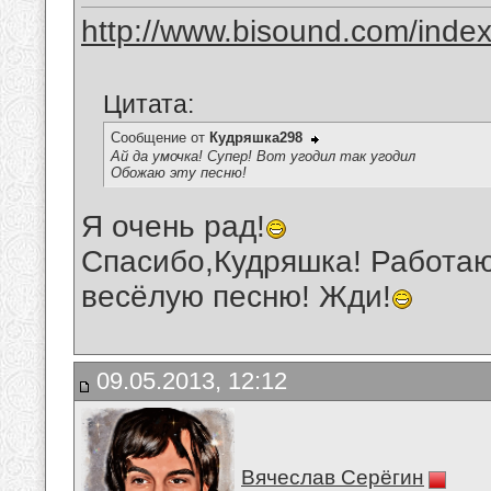
http://www.bisound.com/inde
Цитата:
Сообщение от
Кудряшка298
Ай да умочка! Супер! Вот угодил так угодил
Обожаю эту песню!
Я очень рад!
Спасибо,Кудряшка! Работаю
весёлую песню! Жди!
09.05.2013, 12:12
Вячеслав Серёгин