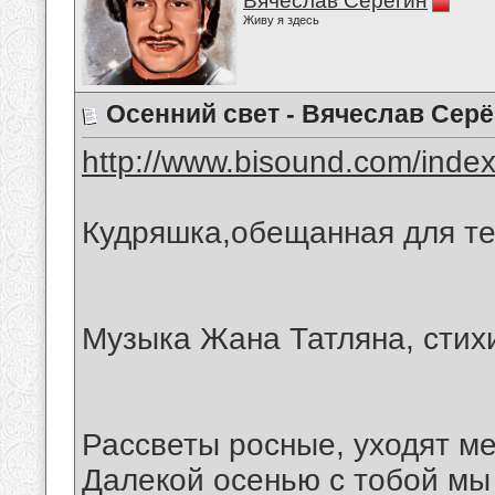
Вячеслав Серёгин
Живу я здесь
Осенний свет - Вячеслав Серё
http://www.bisound.com/inde
Кудряшка,обещанная для те
Музыка Жана Татляна, стих
Рассветы росные, уходят ме
Далекой осенью с тобой мы