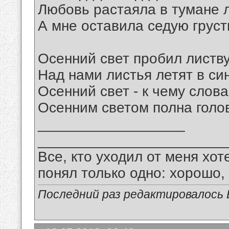
Любовь растаяла в тумане 
А мне оставила седую груст
Осенний свет пробил листву
Над нами листья летят в син
Осенний свет - к чему слова
Осенним светом полна голо
__________________
_______________________
Все, кто уходил от меня хот
понял только одно: хорошо,
Последний раз редактировалось В