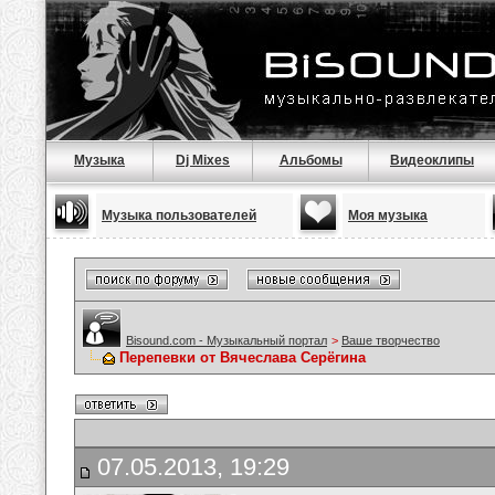
Музыка
Dj Mixes
Альбомы
Видеоклипы
Музыка пользователей
Моя музыка
Bisound.com - Музыкальный портал
>
Ваше творчество
Перепевки от Вячеслава Серёгина
07.05.2013, 19:29