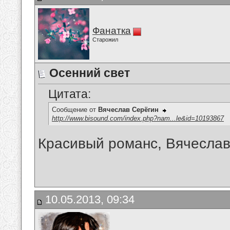
Фанатка
Старожил
Осенний свет
Цитата:
Сообщение от
Вячеслав Серёгин
http://www.bisound.com/index.php?nam...le&id=10193867
Красивый романс, Вячеслав!
10.05.2013, 09:34