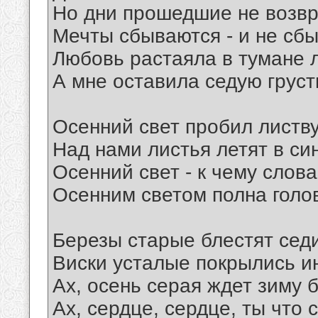
Но дни прошедшие не возв
Мечты сбываются - и не сб
Любовь растаяла в тумане 
А мне оставила седую груст
Осенний свет пробил листву
Над нами листья летят в син
Осенний свет - к чему слова
Осенним светом полна голо
Березы старые блестят сед
Виски усталые покрылись и
Ах, осень серая ждет зиму 
Ах, сердце, сердце, ты что 