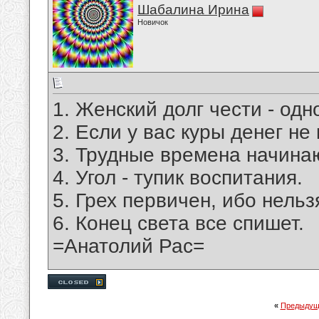
Шабалина Ирина
Новичок
1. Женский долг чести - од
2. Если у вас куры денег не
3. Трудные времена начина
4. Угол - тупик воспитания.
5. Грех первичен, ибо нельз
6. Конец света все спишет.
=Анатолий Рас=
«
Предыдущ