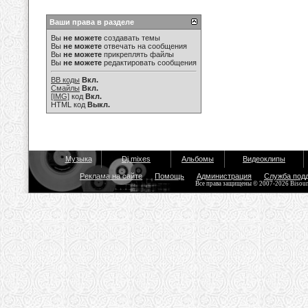
Ваши права в разделе
Вы
не можете
создавать темы
Вы
не можете
отвечать на сообщения
Вы
не можете
прикреплять файлы
Вы
не можете
редактировать сообщения
BB коды
Вкл.
Смайлы
Вкл.
[IMG]
код
Вкл.
HTML код
Выкл.
Музыка
Dj mixes
Альбомы
Видеоклипы
Реклама на сайте
Помощь
Администрация
Служба под
Все права защищены © 2007-2026 Bisou