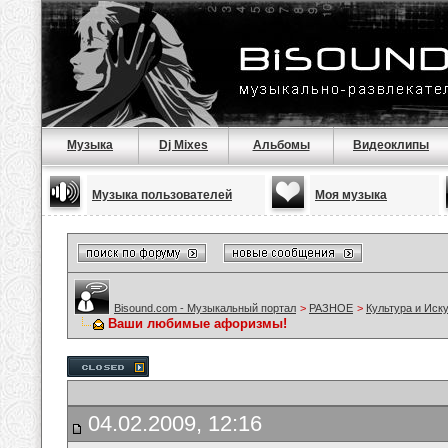
Музыка
Dj Mixes
Альбомы
Видеоклипы
Музыка пользователей
Моя музыка
Bisound.com - Музыкальный портал
>
РАЗНОЕ
>
Культура и Иск
Ваши любимые афоризмы!
04.02.2009, 12:16