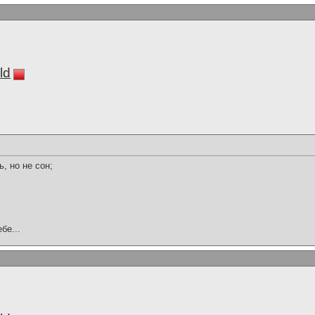
ld
, но не сон;
бе...