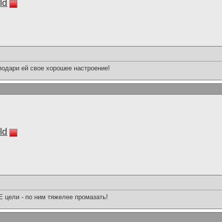
ld
подари ей свое хорошее настроение!
ld
цели - по ним тяжелее промазать!