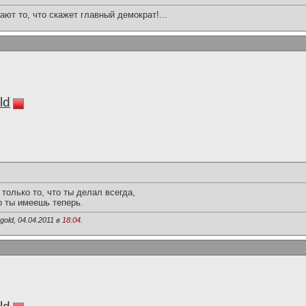
ают то, что скажет главный демократ!...
ld
только то, что ты делал всегда,
о ты имеешь теперь.
old, 04.04.2011 в
18:04
.