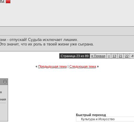
ld
зни - отпускай! Судьба исключает лишних.
 Это значит, что их роль в твоей жизни уже сыграна.
Страница 23 из 89
«
Первая
<
13
21
22
2
«
Предыдущая тема
|
Следующая тема
»
ия
ения
Быстрый переход