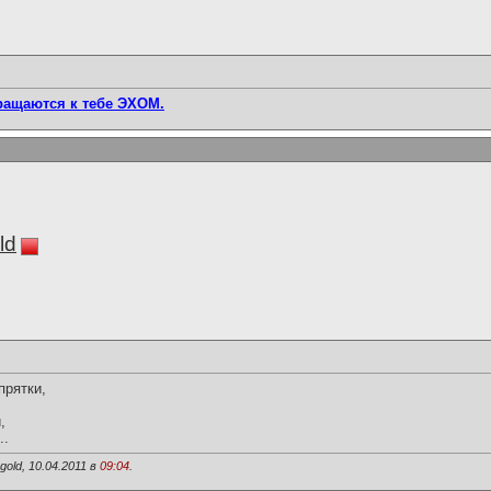
вращаются к тебе ЭХОМ.
ld
прятки,
,
..
old, 10.04.2011 в
09:04
.