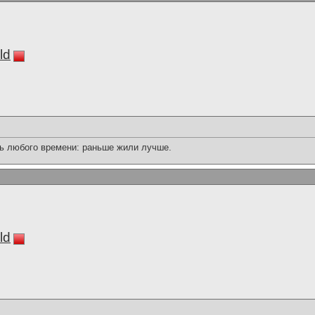
ld
ь любого времени: раньше жили лучше.
ld