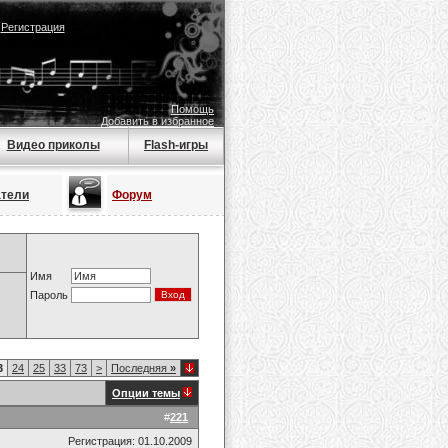
|
Регистрация
Помощь
Добавить в избранное
Видео приколы
Flash-игры
атели
Форум
Имя
Пароль
3
24
25
33
73
>
Последняя
»
Опции темы
#
221
Регистрация: 01.10.2009