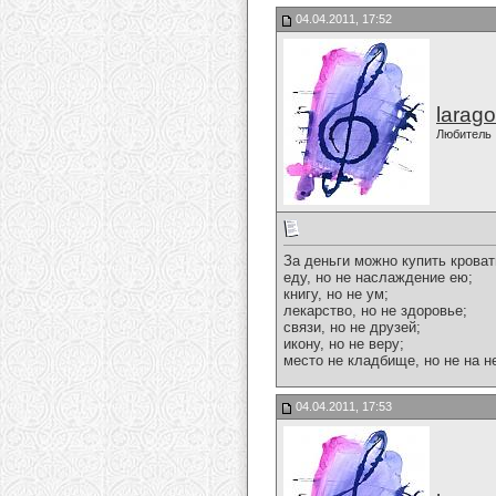
04.04.2011, 17:52
larago
Любитель
За деньги можно купить кровать
еду, но не наслаждение ею;
книгу, но не ум;
лекарство, но не здоровье;
связи, но не друзей;
икону, но не веру;
место не кладбище, но не на не
04.04.2011, 17:53