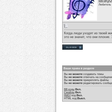
larago
Любитель
Когда люди уходят из твоей жи
это не значит, что они плохие.
Ваши права в разделе
Вы
не можете
создавать темы
Вы
не можете
отвечать на сообщен
Вы
не можете
прикреплять файлы
Вы
не можете
редактировать сообщ
BB коды
Вкл.
Смайлы
Вкл.
[IMG]
код
Вкл.
HTML код
Выкл.