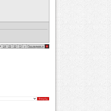
3
24
25
33
73
>
Последняя
»