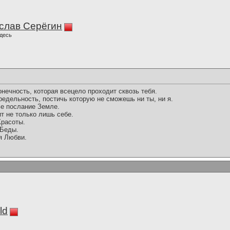
слав Серёгин
десь
нечность, которая всецело проходит сквозь тебя.
едельность, постичь которую не сможешь ни ты, ни я.
е послание Земле.
 не только лишь себе.
расоты.
 Беды.
я Любви.
ld