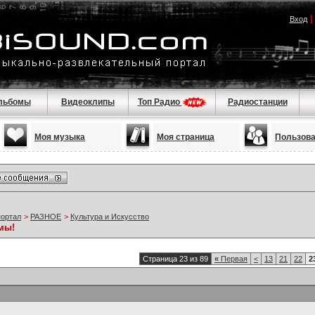
Вход
льбомы
Видеоклипы
Топ Радио
Радиостанции
Моя музыка
Моя страница
Пользов
портал
>
РАЗНОЕ
>
Культура и Искусство
мы!
Страница 23 из 89
«
Первая
<
13
21
22
2