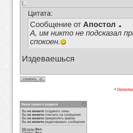
Цитата:
Сообщение от
Апостол
А, им никто не подсказал п
спокоен.
Издеваешься
«
Предыдущ
Ваши права в разделе
Вы
не можете
создавать темы
Вы
не можете
отвечать на сообщения
Вы
не можете
прикреплять файлы
Вы
не можете
редактировать сообщения
BB коды
Вкл.
Смайлы
Вкл.