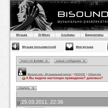
Музыка
Dj Mixes
Альбомы
Видеоклипы
Музыка пользователей
Моя музыка
Bisound.com - Музыкальный портал
>
РАЗНОЕ
>
Общество
А Вы видели настоящее привидение? домовых?
25.03.2011, 22:36