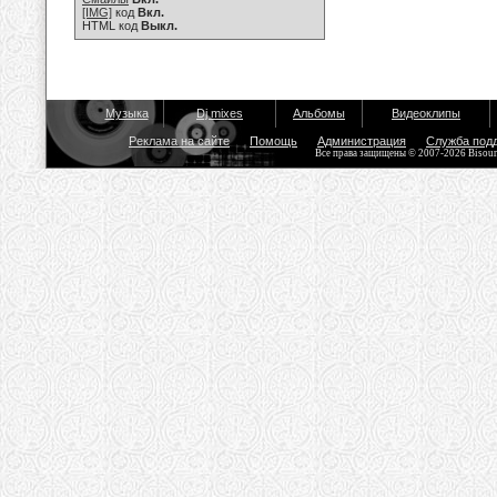
[IMG]
код
Вкл.
HTML код
Выкл.
Музыка
Dj mixes
Альбомы
Видеоклипы
Реклама на сайте
Помощь
Администрация
Служба под
Все права защищены © 2007-2026 Bisou