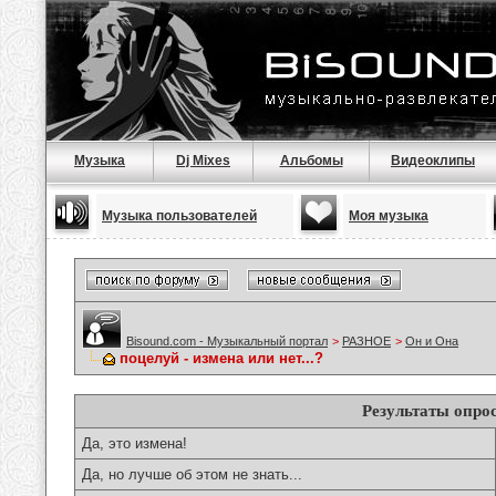
Музыка
Dj Mixes
Альбомы
Видеоклипы
Музыка пользователей
Моя музыка
Bisound.com - Музыкальный портал
>
РАЗНОЕ
>
Он и Она
поцелуй - измена или нет...?
Результаты опро
Да, это измена!
Да, но лучше об этом не знать...