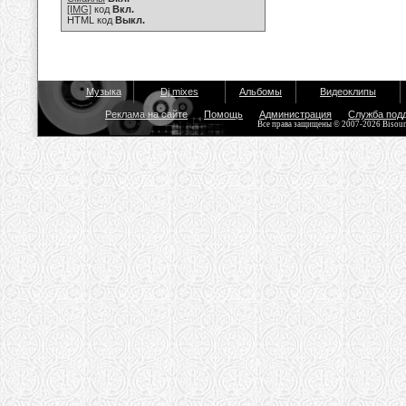
[IMG]
код
Вкл.
HTML код
Выкл.
Музыка
Dj mixes
Альбомы
Видеоклипы
Реклама на сайте
Помощь
Администрация
Служба под
Все права защищены © 2007-2026 Bisou