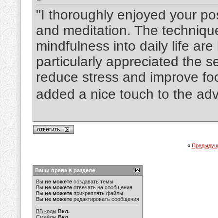
"I thoroughly enjoyed your po
and meditation. The technique
mindfulness into daily life are
particularly appreciated the s
reduce stress and improve fo
added a nice touch to the adv
«
Предыдущ
Ваши права в разделе
Вы
не можете
создавать темы
Вы
не можете
отвечать на сообщения
Вы
не можете
прикреплять файлы
Вы
не можете
редактировать сообщения
BB коды
Вкл.
Смайлы
Вкл.