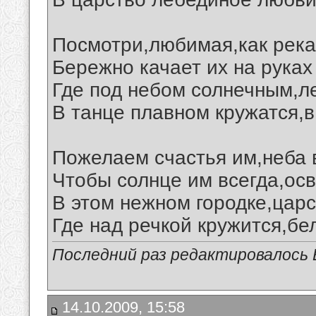
Посмотри,любимая,как река
Бережно качает их на руках
Где под небом солнечным,л
В танце плавном кружатся,в
Пожелаем счастья им,неба в
Чтобы солнце им всегда,ос
В этом нежном городке,царс
Где над речкой кружится,бе
Последний раз редактировалось В
14.10.2009, 15:58