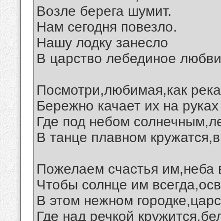
Возле берега шумит.
Нам сегодня повезло.
Нашу лодку занесло
В царство лебединое любви.
Посмотри,любимая,как река
Бережно качает их на руках
Где под небом солнечным,л
В танце плавном кружатся,в
Пожелаем счастья им,неба в
Чтобы солнце им всегда,ос
В этом нежном городке,царс
Где над речкой кружится,бе