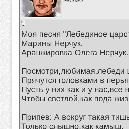
Живу я здесь
Моя песня "Лебединое царст
Марины Нерчук.
Аранжировка Олега Нерчук.
Посмотри,любимая.лебеди 
Прячутся головками в перья
Пусть у них как и у нас,все
Чтобы светлой,как вода жиз
Припев: А вокруг такая тишь
Только слышно,как камыш.