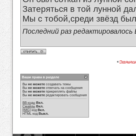
Затеряться в той лунной да
Мы с тобой,среди звёзд был
Последний раз редактировалось В
«
Предыдущ
Ваши права в разделе
Вы
не можете
создавать темы
Вы
не можете
отвечать на сообщения
Вы
не можете
прикреплять файлы
Вы
не можете
редактировать сообщения
BB коды
Вкл.
Смайлы
Вкл.
[IMG]
код
Вкл.
HTML код
Выкл.