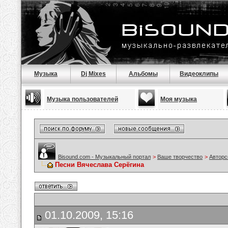
Музыка
Dj Mixes
Альбомы
Видеоклипы
Музыка пользователей
Моя музыка
Bisound.com - Музыкальный портал
>
Ваше творчество
>
Авторс
Песни Вячеслава Серёгина
01.10.2009, 15:16