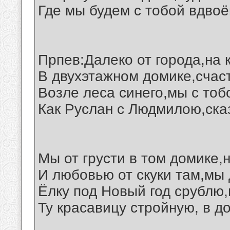
Где мы будем с тобой вдвоё
Прпев:Далеко от города,на 
В двухэтажном домике,счас
Возле леса синего,мы с тоб
Как Руслан с Людмилою,ска
Мы от грусти в том домике,
И любовью от скуки там,мы 
Ёлку под Новый год срублю,
Ту красавицу стройную, в до