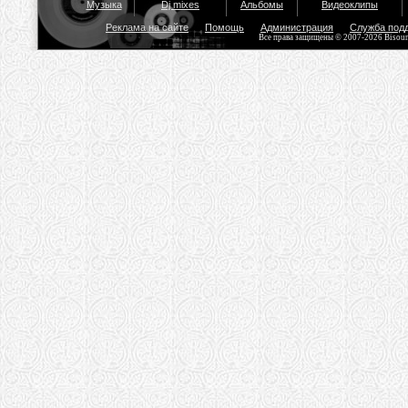
Музыка
Dj mixes
Альбомы
Видеоклипы
Реклама на сайте
Помощь
Администрация
Служба под
Все права защищены © 2007-2026 Bisou