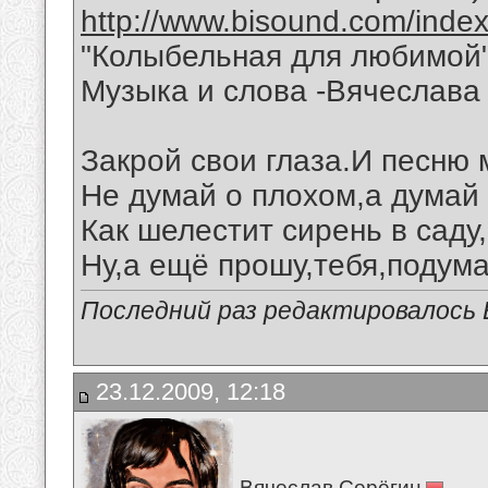
http://www.bisound.com/inde
"Колыбельная для любимой
Музыка и слова -Вячеслава 
Закрой свои глаза.И песню
Не думай о плохом,а думай 
Как шелестит сирень в саду
Ну,а ещё прошу,тебя,подума
Последний раз редактировалось В
23.12.2009, 12:18
Вячеслав Серёгин