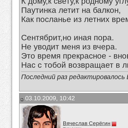
К дому,к свету,к родному угл
Паутинка летит на балкон,
Как посланье из летних вре
Сентябрит,но иная пора.
Не уводит меня из вчера.
Это время прекрасное - вно
Нас с тобой возвращает в л
Последний раз редактировалось В
03.10.2009, 10:42
Вячеслав Серёгин