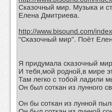
Сказочный мир. Музыка и с
Елена Дмитриева.
http://www.bisound.com/inde
"Сказочный мир". Поёт Еле
Я придумала сказочный мир
И тебя,мой родной,в мире э
Там легко с тобой ладили м
Он был соткан из лунного св
Он бы соткан из лунной пыл
Он был соткан из лунной со