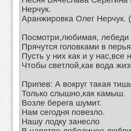
Нерчук.
Аранжировка Олег Нерчук. 
Посмотри,любимая, лебеди 
Прячутся головками в перья
Пусть у них как и у нас,все
Чтобы светлой,как вода жиз
Припев: А вокруг такая тишь
Только слышно,как камыш.
Возле берега шумит.
Нам сегодня повезло.
Нашу лодку занесло
В царство лебединое любви.