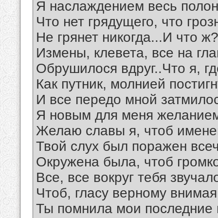
Я наслаждением весь полон
Что нет грядущего, что гро
Не грянет никогда...И что ж
Измены, клевета, все на гл
Обрушилося вдруг..Что я, г
Как путник, молнией постиг
И все передо мной затмило
Я новым для меня желание
Желаю славы я, чтоб имен
Твой слух был поражен все
Окружена была, чтоб гром
Все, все вокруг тебя звучал
Чтоб, гласу верному внимая
Ты помнила мои последние