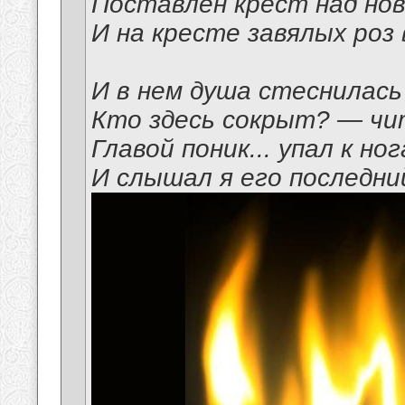
Поставлен крест над но
И на кресте завялых роз 
И в нем душа стеснилась
Кто здесь сокрыт? — чи
Главой поник... упал к но
И слышал я его последний