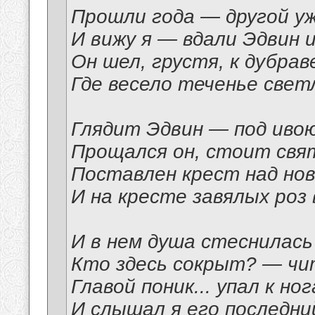
Прошли года — другой уж
И вижу я — вдали Эдвин 
Он шел, грустя, к дубрав
Где весело теченье свет
Глядит Эдвин — под ивою
Прощался он, стоит свя
Поставлен крест над но
И на кресте завялых роз 
И в нем душа стеснилась
Кто здесь сокрыт? — чи
Главой поник... упал к но
И слышал я его последний