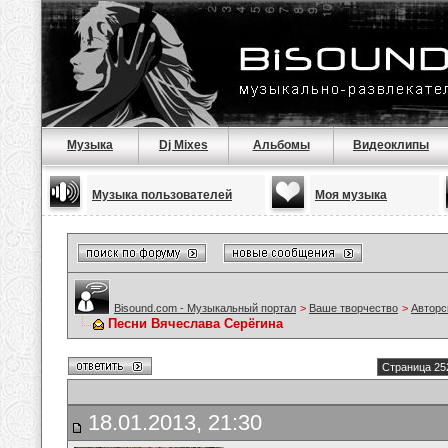
Музыка
Dj Mixes
Альбомы
Видеоклипы
Музыка пользователей
Моя музыка
Bisound.com - Музыкальный портал
>
Ваше творчество
>
Авторс
Песни Вячеслава Серёгина
Страница 25
18.01.2013, 21:30