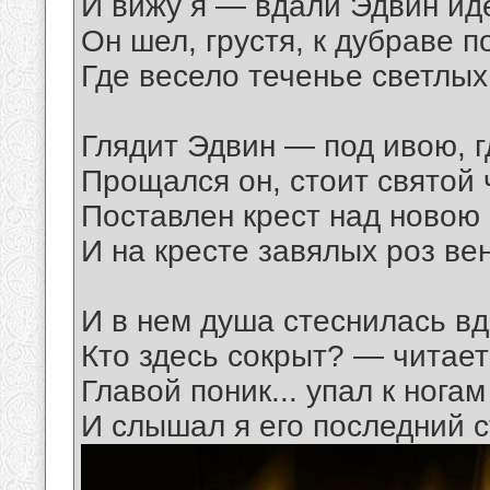
И вижу я — вдали Эдвин иде
Он шел, грустя, к дубраве п
Где весело теченье светлых
Глядит Эдвин — под ивою, г
Прощался он, стоит святой 
Поставлен крест над новою
И на кресте завялых роз ве
И в нем душа стеснилась вдр
Кто здесь сокрыт? — читает
Главой поник... упал к нога
И слышал я его последний ст