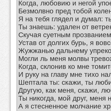
Когда, любовию и негой упо
Безмолвно пред тобой коле
Я на тебя глядел и думал: ты
Ты знаешь: удален от ветре
Скучая суетным прозванием
Устав от долгих бурь, я вов
Жужжанью дальнему упреко
Могли ль меня молвы трево
Когда, склонив ко мне томи
И руку на главу мне тихо на
Шептала ты: скажи, ты люб
Другую, как меня, скажи, л
Ты никогда, мой друг, меня
А я стесненное молчание хр