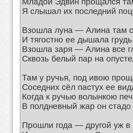
Младой Эдвин прощался там
Я слышал их последний поц
Взошла луна — Алина там с
И тягостно ее дышала грудь
Взошла заря — Алина все г
Сквозь белый пар на опусте
Там у ручья, под ивою прощ
Соседних сёл пастух ее вид
Когда к ручью волынкою пе
В полдневный жар он стадо
Прошли года — другой уж в