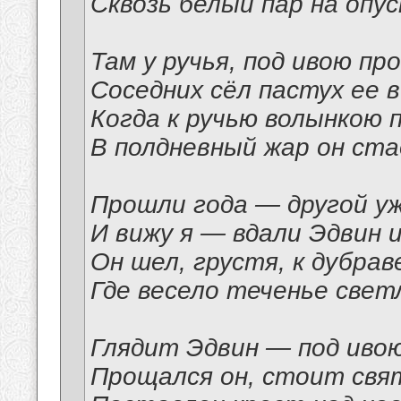
Сквозь белый пар на опу
Там у ручья, под ивою пр
Соседних сёл пастух ее в
Когда к ручью волынкою 
В полдневный жар он ста
Прошли года — другой уж
И вижу я — вдали Эдвин 
Он шел, грустя, к дубрав
Где весело теченье свет
Глядит Эдвин — под ивою
Прощался он, стоит свя