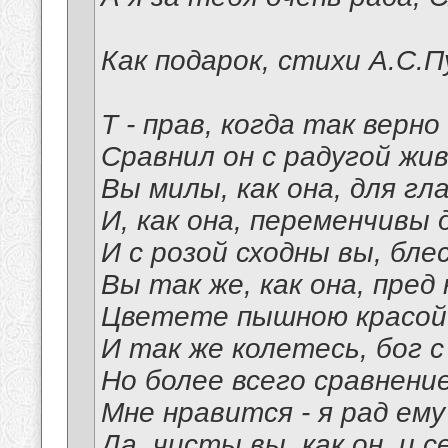
Как подарок, стихи А.С.П
Т - прав, когда так верно
Сравнил он с радугой жи
Вы милы, как она, для гл
И, как она, переменчивы
И с розой сходны вы, бле
Вы так же, как она, пред
Цветете пышною красой
И так же колетесь, бог с
Но более всего сравнени
Мне нравится - я рад ему
Да, чисты вы, как он, и 