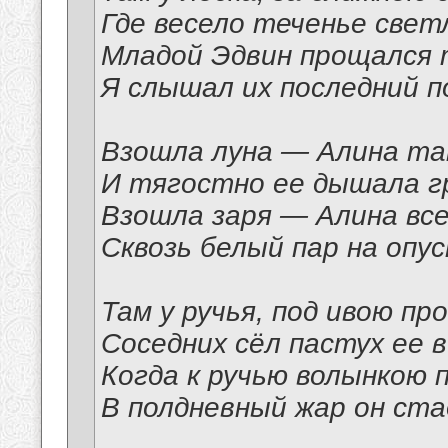
Где весело теченье свет
Младой Эдвин прощался 
Я слышал их последний п
Взошла луна — Алина та
И тягостно ее дышала г
Взошла заря — Алина все
Сквозь белый пар на опу
Там у ручья, под ивою пр
Соседних сёл пастух ее в
Когда к ручью волынкою 
В полдневный жар он ста