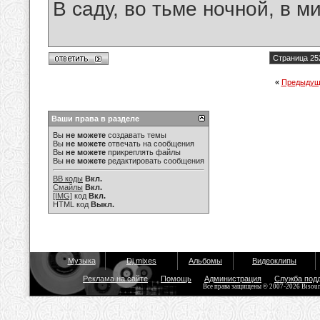
В саду, во тьме ночной, в м
Страница 25
«
Предыдущ
Ваши права в разделе
Вы
не можете
создавать темы
Вы
не можете
отвечать на сообщения
Вы
не можете
прикреплять файлы
Вы
не можете
редактировать сообщения
BB коды
Вкл.
Смайлы
Вкл.
[IMG]
код
Вкл.
HTML код
Выкл.
Музыка
Dj mixes
Альбомы
Видеоклипы
Реклама на сайте
Помощь
Администрация
Служба под
Все права защищены © 2007-2026 Bisou