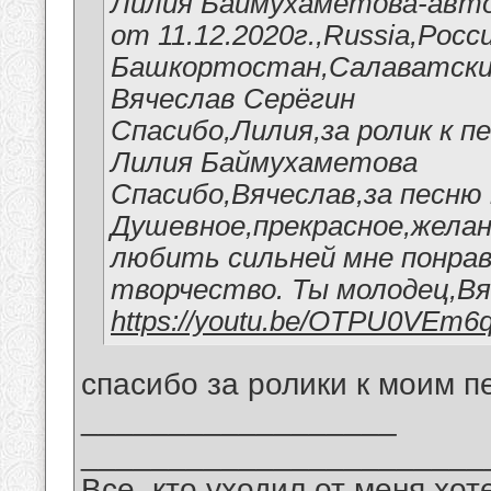
Лилия Баймухаметова-авто
от 11.12.2020г.,Russia,Росс
Башкортостан,Салаватский
Вячеслав Серёгин
Спасибо,Лилия,за ролик к п
Лилия Баймухаметова
Спасибо,Вячеслав,за песню 
Душевное,прекрасное,желан
любить сильней мне понрав
творчество. Ты молодец,Вя
https://youtu.be/OTPU0VEm6
спасибо за ролики к моим п
__________________
_______________________
Все, кто уходил от меня хот