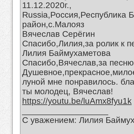
11.12.2020г.,
Russia,Россия,Республика 
район,с.Малояз
Вячеслав Серёгин
Спасибо,Лилия,за ролик к п
Лилия Баймухаметова
Спасибо,Вячеслав,за песню 
Душевное,прекрасное,милое
луной мне понравилось. бла
ты молодец, Вячеслав!
https://youtu.be/luAmx8fyu1k
__________________
С уважением: Лилия Байму