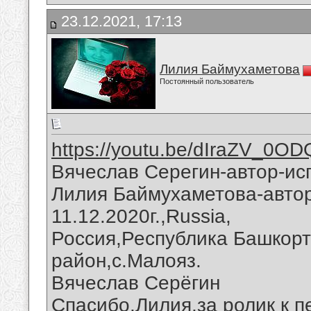
23.12.2021, 17:13
Лилия Баймухаметова
Постоянный пользователь
https://youtu.be/dIraZV_0OD
Вячеслав Серегин-автор-ис
Лилия Баймухаметова-автор
11.12.2020г.,Russia,
Россия,Республика Башкорт
район,с.Малояз.
Вячеслав Серёгин
Спасибо,Лилия,за ролик к п