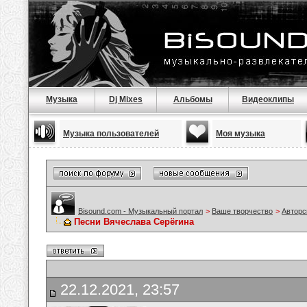
Музыка
Dj Mixes
Альбомы
Видеоклипы
Музыка пользователей
Моя музыка
Bisound.com - Музыкальный портал
>
Ваше творчество
>
Авторс
Песни Вячеслава Серёгина
22.12.2021, 23:57