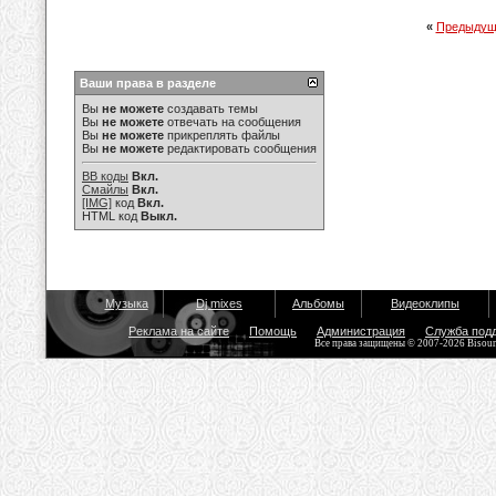
«
Предыдущ
Ваши права в разделе
Вы
не можете
создавать темы
Вы
не можете
отвечать на сообщения
Вы
не можете
прикреплять файлы
Вы
не можете
редактировать сообщения
BB коды
Вкл.
Смайлы
Вкл.
[IMG]
код
Вкл.
HTML код
Выкл.
Музыка
Dj mixes
Альбомы
Видеоклипы
Реклама на сайте
Помощь
Администрация
Служба под
Все права защищены © 2007-2026 Bisou