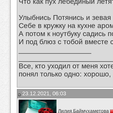
Что как пух лебединый летя
Улыбнись Потянись и зевая
Себе в кружку на кухне аром
А потом к ноутбуку садись 
И под блюз с тобой вместе 
__________________
_______________________
Все, кто уходил от меня хот
понял только одно: хорошо,
23.12.2021, 06:03
Лилия Баймухаметова