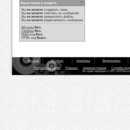
Ваши права в разделе
Вы
не можете
создавать темы
Вы
не можете
отвечать на сообщения
Вы
не можете
прикреплять файлы
Вы
не можете
редактировать сообщения
BB коды
Вкл.
Смайлы
Вкл.
[IMG]
код
Вкл.
HTML код
Выкл.
Музыка
Dj mixes
Альбомы
Видеоклипы
Реклама на сайте
Помощь
Администрация
Служба под
Все права защищены © 2007-2026 Bisou