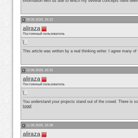
information with us due to which my several concepts have bee
08.06.2026, 16:22
aliraza
Постоянный пользователь
This article was written by a real thinking writer. I agree many of
10.06.2026, 16:31
aliraza
Постоянный пользователь
You understand your projects stand out of the crowd. There is so
togel
11.06.2026, 15:38
aliraza