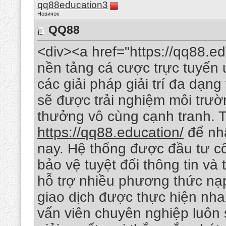
qq88education3
Новичок
QQ88
<div><a href="https://qq88.e
nền tảng cá cược trực tuyến 
các giải pháp giải trí đa dạn
sẽ được trải nghiệm môi trườn
thưởng vô cùng cạnh tranh. T
https://qq88.education/
để nh
nay. Hệ thống được đầu tư c
bảo vệ tuyệt đối thông tin và
hỗ trợ nhiều phương thức nạp
giao dịch được thực hiện nha
vấn viên chuyên nghiệp luôn