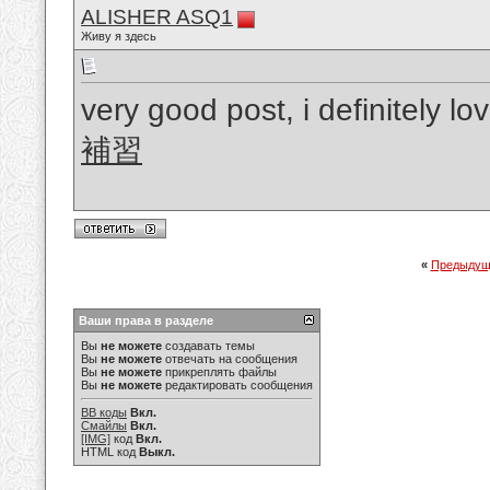
ALISHER ASQ1
Живу я здесь
very good post, i definitely lo
補習
«
Предыдущ
Ваши права в разделе
Вы
не можете
создавать темы
Вы
не можете
отвечать на сообщения
Вы
не можете
прикреплять файлы
Вы
не можете
редактировать сообщения
BB коды
Вкл.
Смайлы
Вкл.
[IMG]
код
Вкл.
HTML код
Выкл.