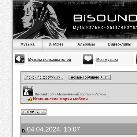
Музыка
Dj Mixes
Альбомы
Видеоклипы
Музыка пользователей
Моя музыка
Bisound.com - Музыкальный портал
>
Релизы
Итальянские марки мебели
04.04.2024, 10:07