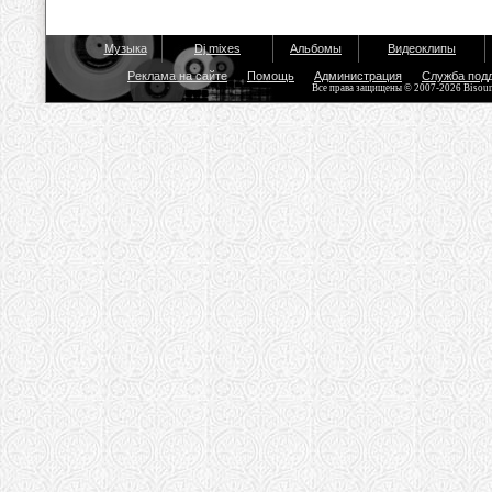
Музыка
Dj mixes
Альбомы
Видеоклипы
Реклама на сайте
Помощь
Администрация
Служба под
Все права защищены © 2007-2026 Bisou