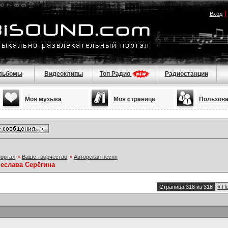
Вход
льбомы
Видеоклипы
Топ Радио
Радиостанции
Моя музыка
Моя страница
Пользов
портал
>
Ваше творчество
>
Авторская песня
чеслава Серёгина
Страница 318 из 318
«
Пе