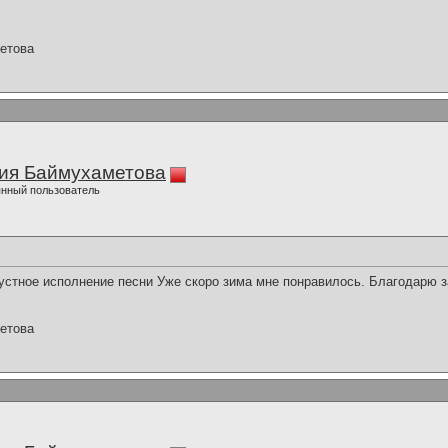
етова
ия Баймухаметова
нный пользователь
стное исполнение песни Уже скоро зима мне понравилось. Благодарю з
етова