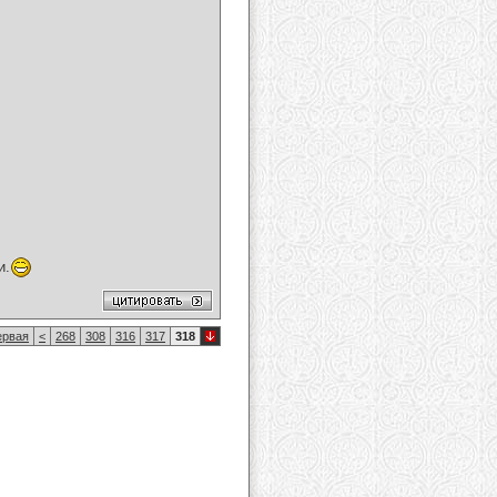
и.
рвая
<
268
308
316
317
318