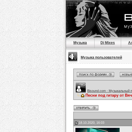
Музыка
Dj Mixes
А
Музыка пользователей
Bisound.com - Музыкальный 
Песни под гитару от Вя
18.10.2020, 16:03