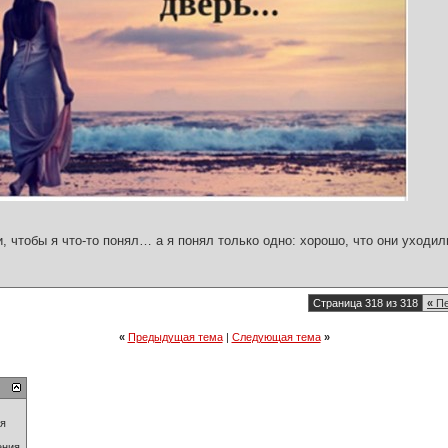
и, чтобы я что-то понял… а я понял только одно: хорошо, что они уходил
Страница 318 из 318
«
Пе
«
Предыдущая тема
|
Следующая тема
»
ия
ения