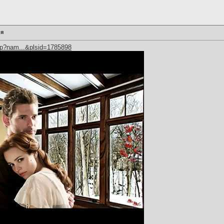
 я
hp?nam...&plsid=1785898