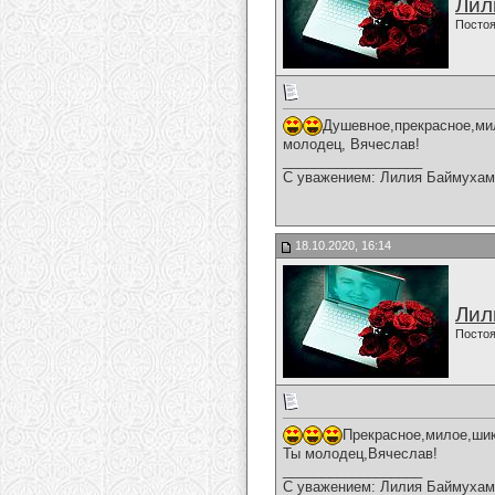
Лил
Постоя
Душевное,прекрасное,ми
молодец, Вячеслав!
__________________
С уважением: Лилия Баймухам
18.10.2020, 16:14
Лил
Постоя
Прекрасное,милое,шик
Ты молодец,Вячеслав!
__________________
С уважением: Лилия Баймухам