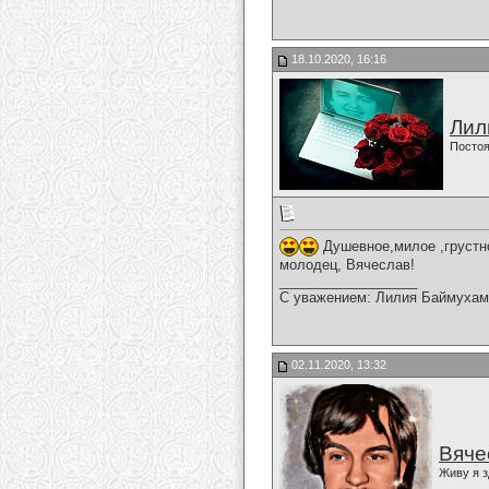
18.10.2020, 16:16
Лил
Постоя
Душевное,милое ,грустно
молодец, Вячеслав!
__________________
С уважением: Лилия Баймухам
02.11.2020, 13:32
Вяче
Живу я з