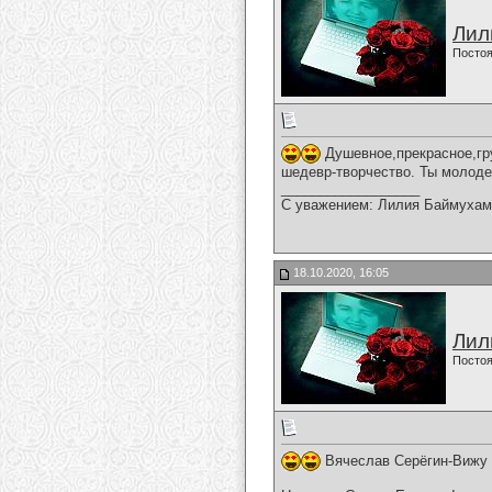
Лил
Постоя
Душевное,прекрасное,гру
шедевр-творчество. Ты молоде
__________________
С уважением: Лилия Баймухам
18.10.2020, 16:05
Лил
Постоя
Вячеслав Серёгин-Вижу 