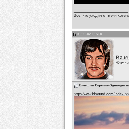
__________________
___________________________
Все, кто уходил от меня хотел
09.11.2020, 15:50
Вяче
Живу я з
Вячеслав Серёгин-Однажды за
http://www.bisound.com/index.p