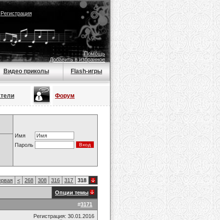
|
Регистрация
Помощь
Добавить в избранное
Видео приколы
Flash-игры
атели
Форум
Имя
Пароль
рвая
<
268
308
316
317
318
Опции темы
#
3171
Регистрация: 30.01.2016