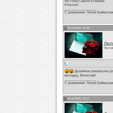
На стихи Сергея Есенина!
Классно!
__________________
С уважением: Лилия Баймухам
18.10.2020, 16:09
Лил
Постоя
Душевное,прекрасное,гру
молодец, Вячеслав!
__________________
С уважением: Лилия Баймухам
18.10.2020, 16:11