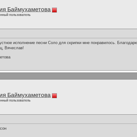
ия Баймухаметова
нный пользователь
стное исполнение песни Соло для скрипки мне понравилось. Благодарю 
ц, Вячеслав!
етова
ия Баймухаметова
нный пользователь
сон