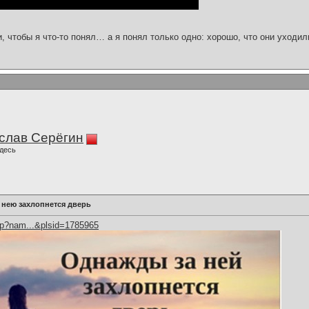
и, чтобы я что-то понял… а я понял только одно: хорошо, что они уходил
слав Серёгин
десь
 нею захлопнется дверь
hp?nam...&plsid=1785965