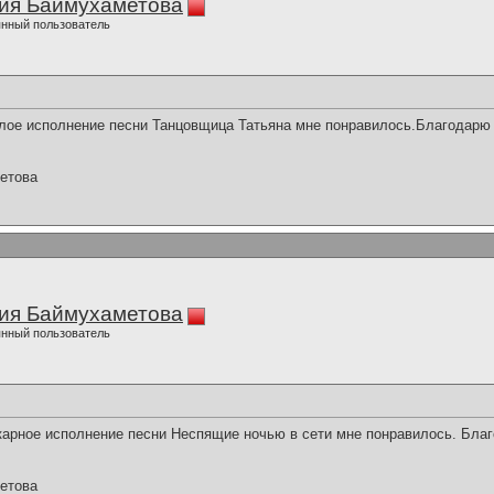
ия Баймухаметова
нный пользователь
лое исполнение песни Танцовщица Татьяна мне понравилось.Благодарю з
етова
ия Баймухаметова
нный пользователь
арное исполнение песни Неспящие ночью в сети мне понравилось. Благ
етова