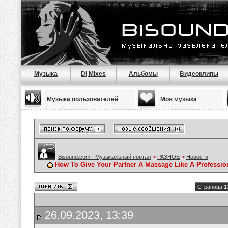
Музыка
Dj Mixes
Альбомы
Видеоклипы
Музыка пользователей
Моя музыка
Bisound.com - Музыкальный портал
>
РАЗНОЕ
>
Новости
How To Give Your Partner A Massage Like A Professio
Страница 1
26.09.2023, 13:39