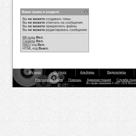
Ваши права в разделе
Вы
не можете
создавать темы
Вы
не можете
отвечать на сообщения
Вы
не можете
прикреплять файлы
Вы
не можете
редактировать сообщения
BB коды
Вкл.
Смайлы
Вкл.
[IMG]
код
Вкл.
HTML код
Выкл.
Музыка
Dj mixes
Альбомы
Видеоклипы
Реклама на сайте
Помощь
Администрация
Служба под
Все права защищены © 2007-2026 Bisou