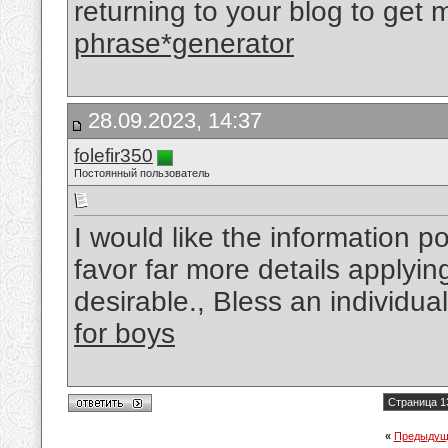
returning to your blog to get
phrase*generator
28.09.2023, 14:37
folefir350
Постоянный пользователь
I would like the information p
favor far more details applying
desirable., Bless an individua
for boys
Страница 1
«
Предыдущ