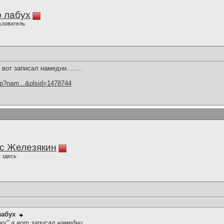
 лабух
ьзователь
вот записал намедни........
hp?nam...&plsid=1478744
с Железякин
 здесь
лабух
у" а вот записал намедни........