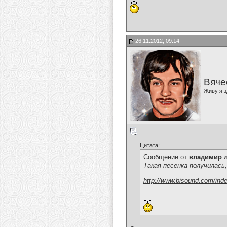
26.11.2012, 09:14
Вяче
Живу я з
Цитата:
Сообщение от
владимир 
Такая песенка получилась
http://www.bisound.com/ind