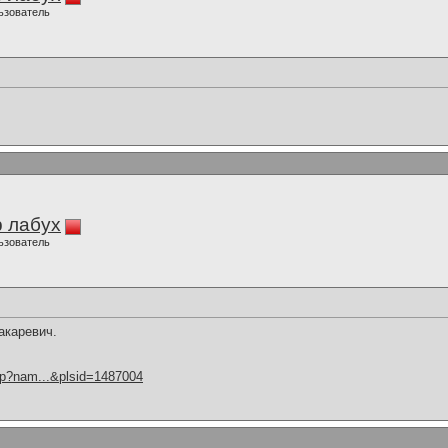
ьзователь
 лабух
ьзователь
акаревич.
hp?nam...&plsid=1487004