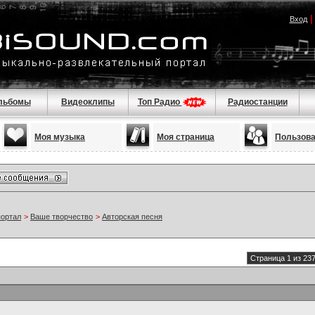
Вход
льбомы
Видеоклипы
Топ Радио
Радиостанции
Моя музыка
Моя страница
Пользов
портал
>
Ваше творчество
>
Авторская песня
Страница 1 из 23