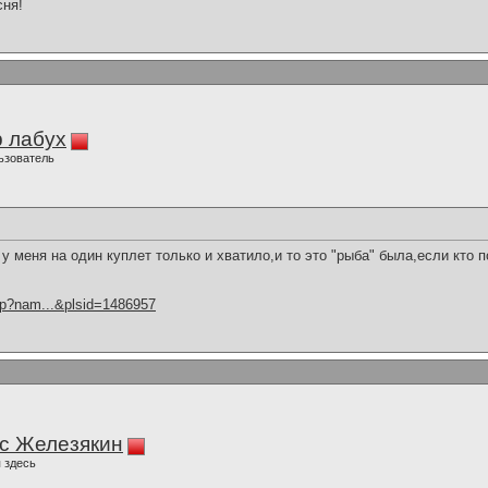
сня!
 лабух
ьзователь
та у меня на один куплет только и хватило,и то это "рыба" была,если кто по
hp?nam...&plsid=1486957
с Железякин
 здесь