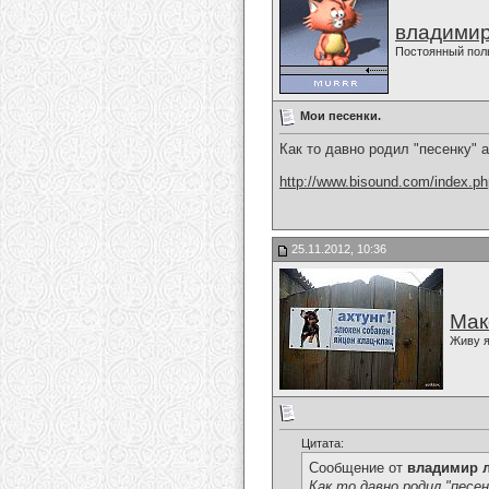
владимир
Постоянный пол
Мои песенки.
Как то давно родил "песенку" а 
http://www.bisound.com/index.p
25.11.2012, 10:36
Мак
Живу я
Цитата:
Сообщение от
владимир 
Как то давно родил "песенк