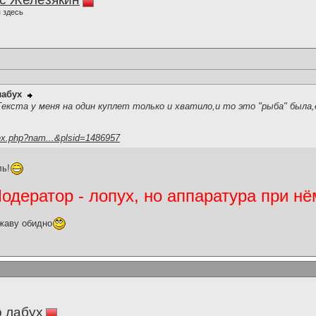
 здесь
лабух
..Текста у меня на один куплет только и хватило,и то это "рыба" была,е
ex.php?nam...&plsid=1486957
ь!
дератор - лопух, но аппаратура при нё
жаву обидно
 лабух