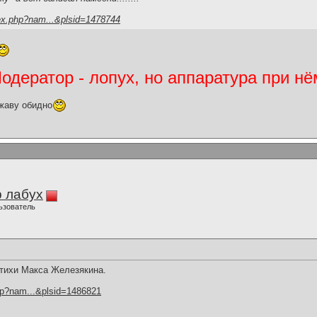
ex.php?nam...&plsid=1478744
дератор - лопух, но аппаратура при нё
жаву обидно
 лабух
ьзователь
стихи Макса Железякина.
hp?nam...&plsid=1486821