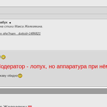
лабух
,на стихи Макса Железякина.
ex.php?nam...&plsid=1486821
!
дератор - лопух, но аппаратура при нё
жаву обидно
с Железякин