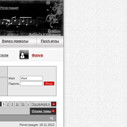
|
Регистрация
Помощь
Добавить в избранное
Видео приколы
Flash-игры
атели
Форум
Имя
Пароль
7
1
2
3
11
51
>
Последняя
»
Опции темы
#
1
Регистрация: 18.11.2012