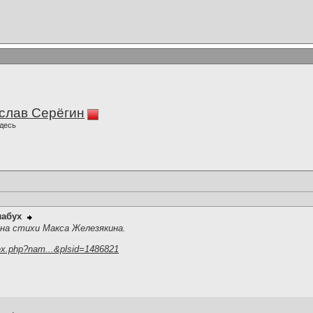
слав Серёгин
десь
лабух
,на стихи Макса Железякина.
ex.php?nam...&plsid=1486821