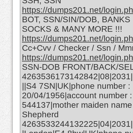
SSH, SSN
https://dumps201.net/login.p
BOT, SSN/SIN/DOB, BANKS
SOCKS & MANY MORE !!!
https://dumps201.net/login.p
Cc+Cvv / Checker / Ssn / Mm
https://dumps201.net/login.p
SSN-DOB FRONT/BACK/SEL
4263536173142842|08|2031|1
||S4 7SN|UK|phone number : 
20/04/1956|account number :
544137|mother maiden name 
Shepherd
4263533244132225|04|2031|59