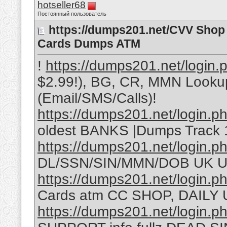
hotseller68
Постоянный пользователь
https://dumps201.net/CVV Shop 
Cards Dumps ATM
!
https://dumps201.net/login.
$2.99!), BG, CR, MMN Looku
(Email/SMS/Calls)!
https://dumps201.net/login.p
oldest BANKS |Dumps Track
https://dumps201.net/login.p
DL/SSN/SIN/MMN/DOB UK U
https://dumps201.net/login.p
Cards atm CC SHOP, DAILY U
https://dumps201.net/login.p