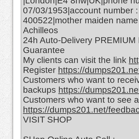
|London|E4 8hw|UK|phone num
07/03/1953|account number :
400522|mother maiden name :
Achilleos
24h Auto-Delivery PREMIU
Guarantee
My clients can visit the link
ht
Register
https://dumps201.net
Customers who want to receiv
backups
https://dumps201.ne
Customers who want to see a
https://dumps201.net/feedba
VISIT SHOP