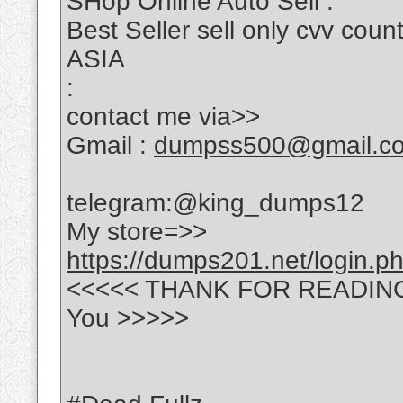
SHop Online Auto Sell :
Best Seller sell only cvv c
ASIA
:
contact me via>>
Gmail :
dumpss500@gmail.c
telegram:@king_dumps12
My store=>>
https://dumps201.net/login.p
<<<<< THANK FOR READING ---
You >>>>>