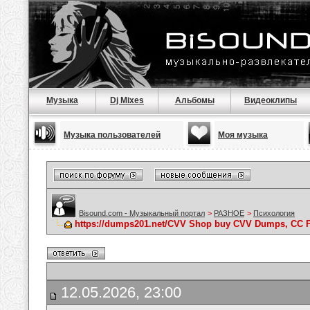
Музыка
Dj Mixes
Альбомы
Видеоклипы
Музыка пользователей
Моя музыка
Bisound.com - Музыкальный портал
>
РАЗНОЕ
>
Психология
https://dumps201.net/CVV Shop buy CVV Dumps, CC F
12.05.2026, 23:00