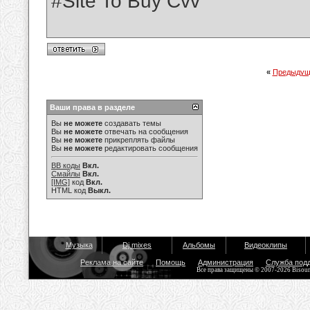
#Site To Buy Cvv
«
Предыдущ
Ваши права в разделе
Вы
не можете
создавать темы
Вы
не можете
отвечать на сообщения
Вы
не можете
прикреплять файлы
Вы
не можете
редактировать сообщения
BB коды
Вкл.
Смайлы
Вкл.
[IMG]
код
Вкл.
HTML код
Выкл.
Музыка
Dj mixes
Альбомы
Видеоклипы
Реклама на сайте
Помощь
Администрация
Служба под
Все права защищены © 2007-2026 Bisou