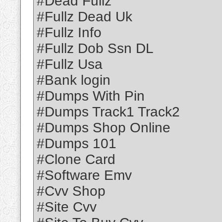
#Dead Fullz
#Fullz Dead Uk
#Fullz Info
#Fullz Dob Ssn DL
#Fullz Usa
#Bank login
#Dumps With Pin
#Dumps Track1 Track2
#Dumps Shop Online
#Dumps 101
#Clone Card
#Software Emv
#Cvv Shop
#Site Cvv