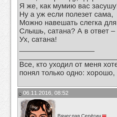
Я же, как мумию вас засушу
Ну а уж если полезет сама,
Можно навешать слегка для
Слышь, сатана? А в ответ –
Ух, сатана!
__________________
_______________________
Все, кто уходил от меня хот
понял только одно: хорошо,
06.11.2016, 08:52
Вячеслав Серёгин