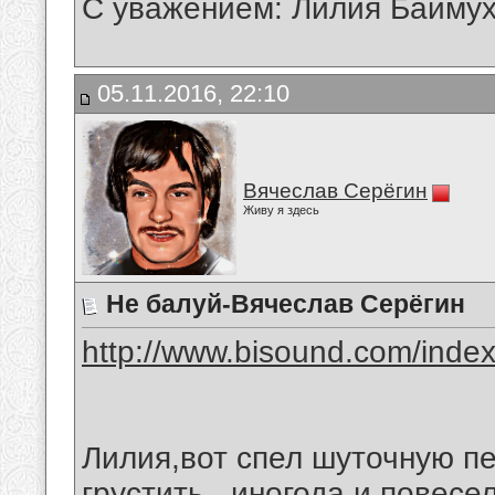
С уважением: Лилия Байму
05.11.2016, 22:10
Вячеслав Серёгин
Живу я здесь
Не балуй-Вячеслав Серёгин
http://www.bisound.com/inde
Лилия,вот спел шуточную п
грустить...иногода и повес