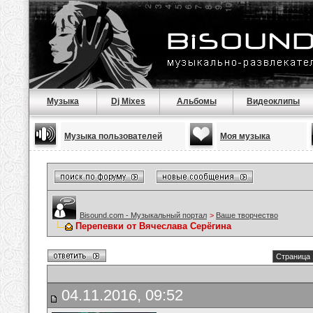
Музыка
Dj Mixes
Альбомы
Видеоклипы
Музыка пользователей
Моя музыка
Bisound.com - Музыкальный портал
>
Ваше творчество
Перепевки от Вячеслава Серёгина
Страница 
04.11.2016, 09:52