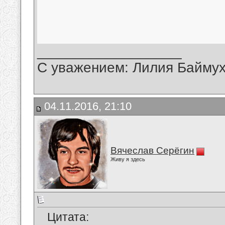
__________________
С уважением: Лилия Байму
04.11.2016, 21:10
Вячеслав Серёгин
Живу я здесь
Цитата: