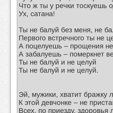
Что ж ты у речки тоскуешь о
Ух, сатана!
Ты не балуй без меня, не ба
Первого встречного ты не ц
А поцелуешь – прощения не
А забалуешь – померкнет ве
Ты не балуй и не целуй
Ты не балуй и не целуй.
Эй, мужики, хватит бражку л
К этой девчонке – не приста
Всех, по приезду, здоровья 