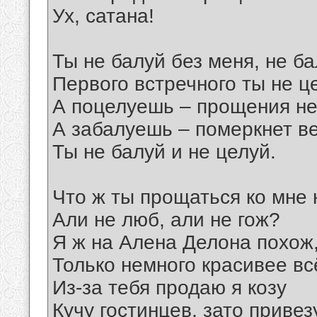
Ух, сатана!
Ты не балуй без меня, не ба
Первого встречного ты не ц
А поцелуешь – прощения не
А забалуешь – померкнет ве
Ты не балуй и не целуй.
Что ж ты прощаться ко мне
Али не люб, али не гож?
Я ж на Алена Делона похож
Только немного красивее вс
Из-за тебя продаю я козу
Кучу гостинцев, зато привезу