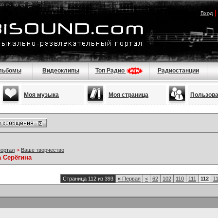
Вход
льбомы
Видеоклипы
Топ Радио
Радиостанции
Моя музыка
Моя страница
Пользов
портал
>
Ваше творчество
а Серёгина
Страница 112 из 393
«
Первая
<
62
102
110
111
112
1