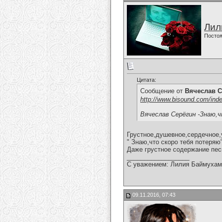
Лил
Постоя
Цитата:
Сообщение от
Вячеслав С
http://www.bisound.com/ind
Вячеслав Серёгин -Знаю,
Грустное,душевное,сердечное,
" Знаю,что скоро тебя потеряю
Даже грустное содержание пес
__________________
С уважением: Лилия Баймухам
09.11.2016, 07:43