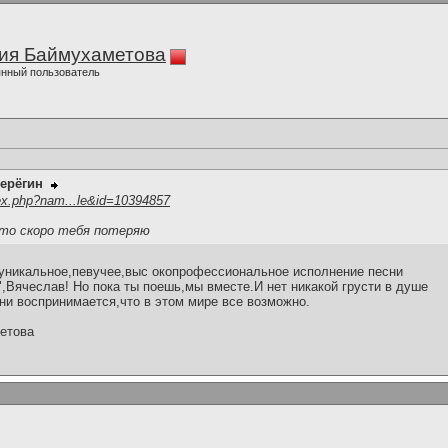
ия Баймухаметова
нный пользователь
ерёгин
ex.php?nam...le&id=10394857
что скоро тебя потеряю
уникальное,певучее,выс окопрофессиональное исполнение песни
",Вячеслав! Но пока ты поешь,мы вместе.И нет никакой грусти в душе
ни воспринимается,что в этом мире все возможно.
етова