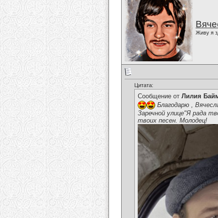
Вяче
Живу я з
Цитата:
Сообщение от
Лилия Бай
Благодарю , Вячесл
Заречной улице"Я рада т
твоих песен. Молодец!