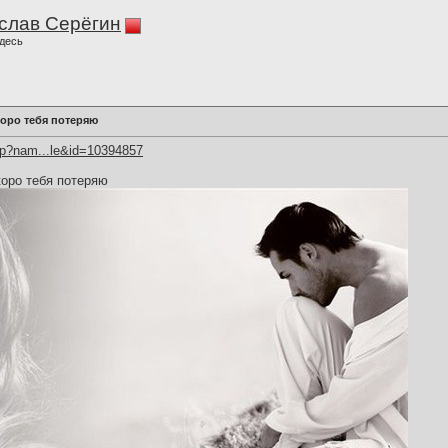
слав Серёгин
десь
коро тебя потеряю
hp?nam...le&id=10394857
коро тебя потеряю