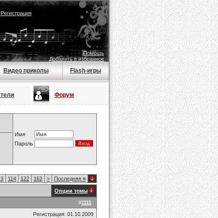
|
Регистрация
Помощь
Добавить в избранное
Видео приколы
Flash-игры
атели
Форум
Имя
Пароль
13
114
122
162
>
Последняя
»
Опции темы
#
1111
Регистрация: 01.10.2009