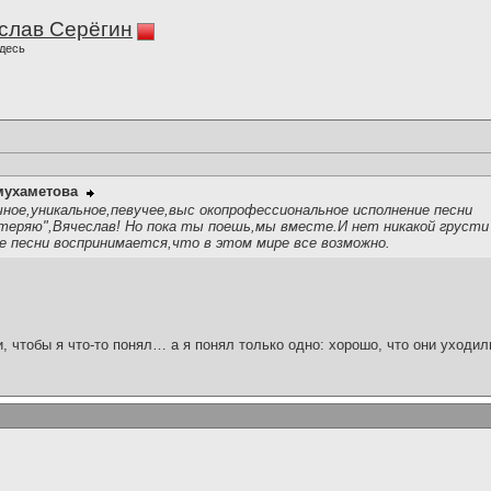
слав Серёгин
десь
мухаметова
ное,уникальное,певучее,выс окопрофессиональное исполнение песни
отеряю",Вячеслав! Но пока ты поешь,мы вместе.И нет никакой грусти
е песни воспринимается,что в этом мире все возможно.
и, чтобы я что-то понял… а я понял только одно: хорошо, что они уходил