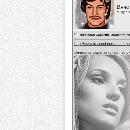
Вяче
Живу я з
Вячеслав Серёгин -Знаю,что с
http://www.bisound.com/index.p
Вячеслав Серёгин -Знаю,что с