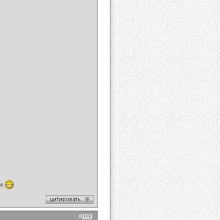
и.
#
1113