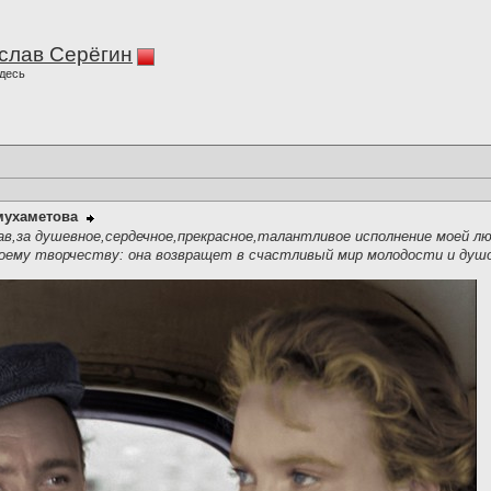
слав Серёгин
десь
мухаметова
ав,за душевное,сердечное,прекрасное,талантливое исполнение моей лю
воему творчеству: она возвращет в счастливый мир молодости и ду