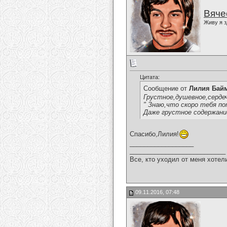
Вяче
Живу я з
Цитата:
Сообщение от
Лилия Бай
Грустное,душевное,сердеч
" Знаю,что скоро тебя п
Даже грустное содержани
Спасибо,Лилия!
__________________
___________________________
Все, кто уходил от меня хотел
09.11.2016, 07:48