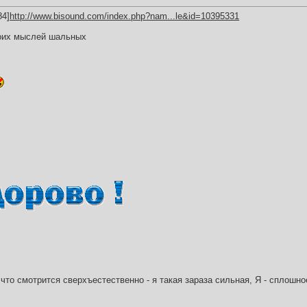
84]
http://www.bisound.com/index.php?nam...le&id=10395331
оих мыслей шальных
что смотрится сверхъестественно - я такая зараза сильная, Я - сплошн