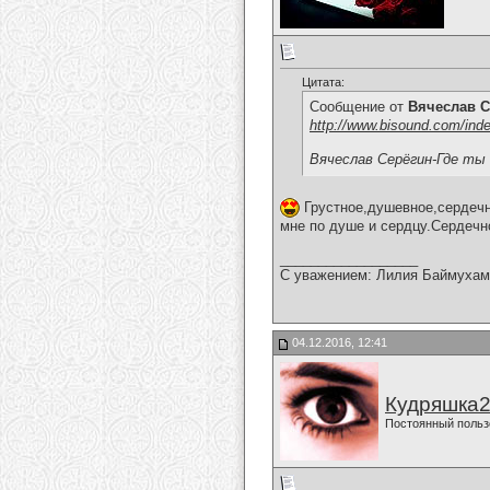
Цитата:
Сообщение от
Вячеслав С
http://www.bisound.com/ind
Вячеслав Серёгин-Где ты
Грустное,душевное,сердечно
мне по душе и сердцу.Сердечн
__________________
С уважением: Лилия Баймухам
04.12.2016, 12:41
Кудряшка
Постоянный польз