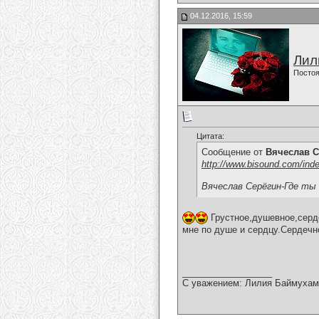
04.12.2016, 15:59
Лил
Постоя
Цитата:
Сообщение от
Вячеслав С
http://www.bisound.com/ind
Вячеслав Серёгин-Где ты
Грустное,душевное,серде
мне по душе и сердцу.Сердечн
__________________
С уважением: Лилия Баймухам