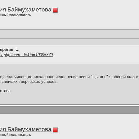
ия Баймухаметова
нный пользователь
ерёгин
ex.php?nam...le&id=10395379
е,сердеччное ,великолепное исполнение песни "Цыгане" я восприняла 
ьнейших творческих успехов.
етова
ия Баймухаметова
нный пользователь