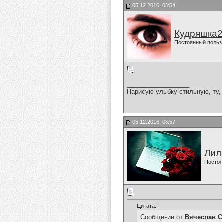
05.12.2016, 03:54
Кудряшка
Постоянный польз
__________________
Нарисую улыбку стильную, ту, 
05.12.2016, 08:57
Лил
Постоя
Цитата:
Сообщение от
Вячеслав С