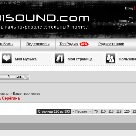
Вход
льбомы
Видеоклипы
Топ Радио
Радиостанции
Моя музыка
Моя страница
Пользов
портал
>
Ваше творчество
а Серёгина
Страница 120 из 393
«
Первая
<
70
110
118
119
120
12