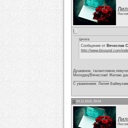
Лил
Постоя
Цитата:
Сообщение от
Вячеслав С
http://www.bisound.com/ind
Душевное, талантливое,певуче
Молодец!Вячеслав! Желаю дал
__________________
С уважением: Лилия Баймухам
04.12.2016, 09:04
Лил
Постоя