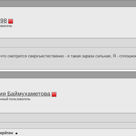
298
ователь
что смотрится сверхъестественно - я такая зараза сильная, Я - сплошн
ия Баймухаметова
нный пользователь
ерёгин