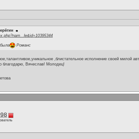
ерёгин
ex.php?nam...le&id=10395344
 была
Романс
е,талантливое,уникальное ,блистательное исполнение своей милой авто
о благодарю, Вячеслав! Молодец!
етова
298
ователь