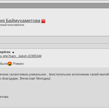
ия Баймухаметова
нный пользователь
ерёгин
ex.php?nam...le&id=10395344
 была
Романс
чное,талантливое,уникальное , блистательное исполнение своей милой 
о благодарю, Вячеслав! Молодец!
етова