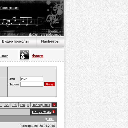
|
Регистрация
Помощь
Добавить в избранное
Видео приколы
Flash-игры
атели
Форум
Имя
Пароль
1
122
130
170
>
Последняя
»
Опции темы
#
1191
Регистрация: 30.01.2016