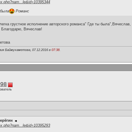
ex.php?nam...le&id=10395344
 была
Романс
егка грустное исполнение авторского романса" Где ты была",Вячеслав,
 Благодарю, Вячеслав!
етова
лия Баймухаметова, 07.12.2016 в
07:38
.
298
ователь
ерёгин
ex.php?nam...le&id=10395293