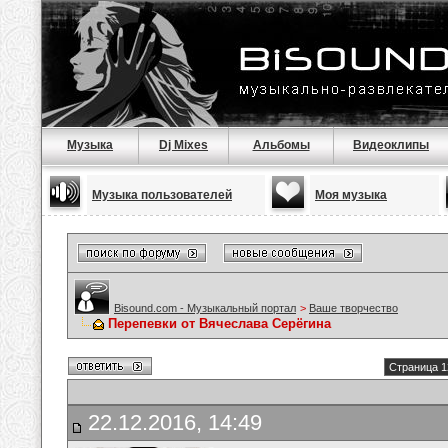
Музыка
Dj Mixes
Альбомы
Видеоклипы
Музыка пользователей
Моя музыка
Bisound.com - Музыкальный портал
>
Ваше творчество
Перепевки от Вячеслава Серёгина
Страница 1
22.12.2016, 14:49