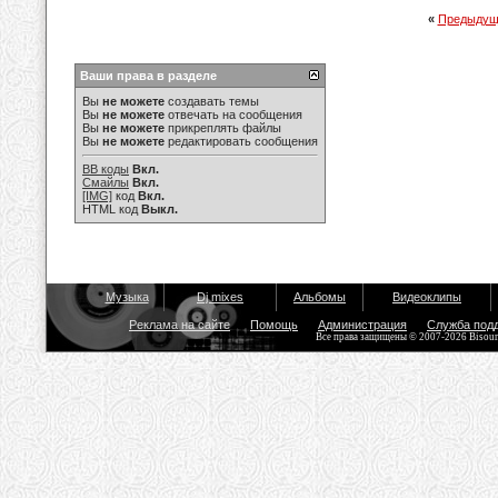
«
Предыдущ
Ваши права в разделе
Вы
не можете
создавать темы
Вы
не можете
отвечать на сообщения
Вы
не можете
прикреплять файлы
Вы
не можете
редактировать сообщения
BB коды
Вкл.
Смайлы
Вкл.
[IMG]
код
Вкл.
HTML код
Выкл.
Музыка
Dj mixes
Альбомы
Видеоклипы
Реклама на сайте
Помощь
Администрация
Служба под
Все права защищены © 2007-2026 Bisou