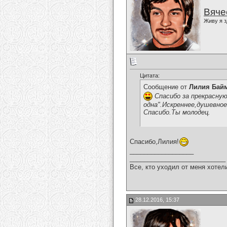
Вяче
Живу я з
Цитата:
Сообщение от
Лилия Бай
Спасибо за прекрасну
одна".Искреннее,душевно
Спасибо.Ты молодец.
Спасибо,Лилия!
__________________
___________________________
Все, кто уходил от меня хотел
28.12.2016, 15:37