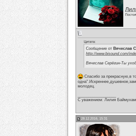
Лил
Постоя
Цитата:
Сообщение от
Вячеслав С
http://www.bisound.com/ind
Вячеслав Серёгин-Ты ухо
Спасибо за прекрасную,в т
одна".Искреннее,душевное,зам
молодец.
__________________
С уважением: Лилия Баймухам
28.12.2016, 15:31