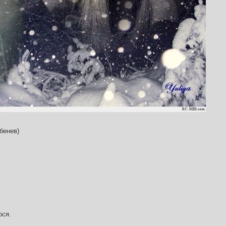
бенев)
ося.