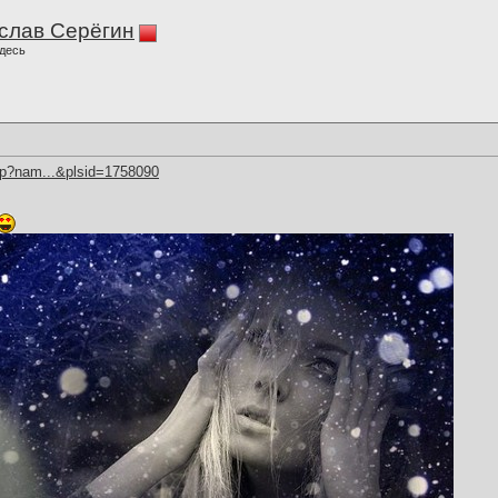
слав Серёгин
десь
hp?nam...&plsid=1758090