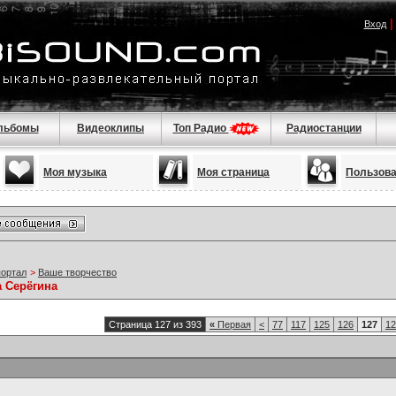
Вход
льбомы
Видеоклипы
Топ Радио
Радиостанции
Моя музыка
Моя страница
Пользов
портал
>
Ваше творчество
а Серёгина
Страница 127 из 393
«
Первая
<
77
117
125
126
127
12