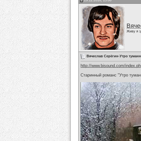
29.12.2016, 13:06
Вяче
Живу я з
Вячеслав Серёгин-Утро туман
http://www.bisound.com/index.p
Старинный романс "Утро туман