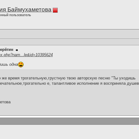
ия Баймухаметова
нный пользователь
ерёгин
ex.php?nam...le&id=10395624
дишь одна
о же время трогательную,грустную твою авторскую песню "Ты уходишь
ечательное,трогательно е, талантливое исполнение я восприняла душе
етова