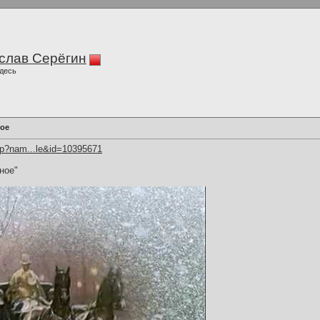
слав Серёгин
десь
ное
hp?nam...le&id=10395671
ное"