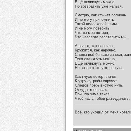
Ещё окликнуть можно,
Но возвратить уже нельзя.
Смотрю, как стынет полночь
И не могу припомнить
Такой неласковой зимы.
И не могу поверить,
Что ты моя потеря,
Что навсегда расстались мы.
А вьюга, как нарочно,
Кружится, как нарочно,
Следы всё больше занося, зан
Тебя окликнуть можно,
Ещё окликнуть можно,
Но возвратить уже нельзя.
Как глухо ветер плачет,
К утру сугробы спрячут
Следов прерывистую нить.
Откуда, я не знаю,
Пришла зима такая,
Чтоб нас с тобой разъединить.
__________________
___________________________
Все, кто уходил от меня хотел