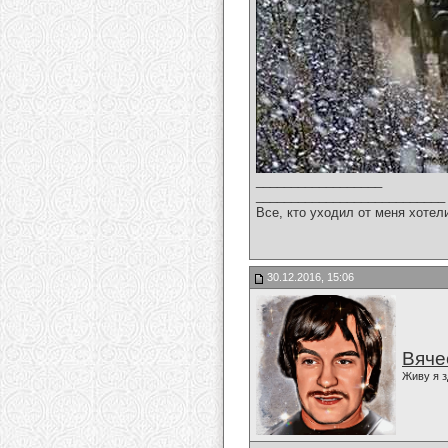
__________________
___________________________
Все, кто уходил от меня хотел
30.12.2016, 15:06
Вяче
Живу я з