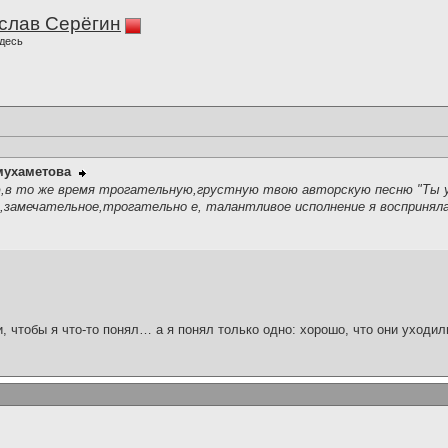
слав Серёгин
десь
мухаметова
ю,в то же время трогательную,грустную твою авторскую песню "Ты 
е,замечательное,трогательно е, талантливое исполнение я воспринял
и, чтобы я что-то понял… а я понял только одно: хорошо, что они уходил