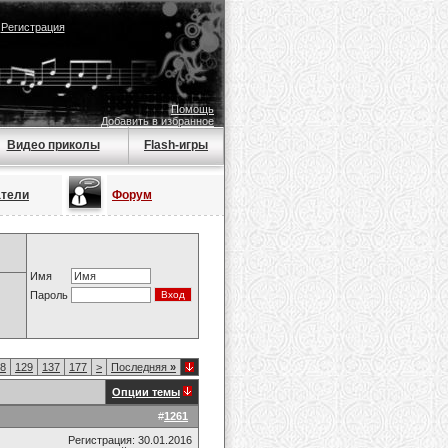
|
Регистрация
Помощь
Добавить в избранное
Видео приколы
Flash-игры
атели
Форум
Имя
Пароль
8
129
137
177
>
Последняя
»
Опции темы
#
1261
Регистрация: 30.01.2016