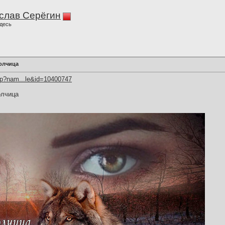
слав Серёгин
десь
олчица
hp?nam...le&id=10400747
олчица