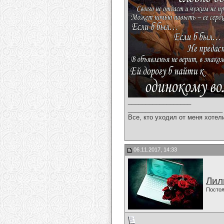
__________________
___________________________
Все, кто уходил от меня хотел
06.11.2017, 14:33
Лил
Постоя