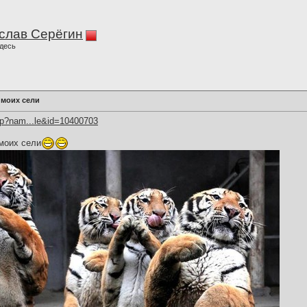
слав Серёгин
десь
 моих сели
hp?nam...le&id=10400703
 моих сели