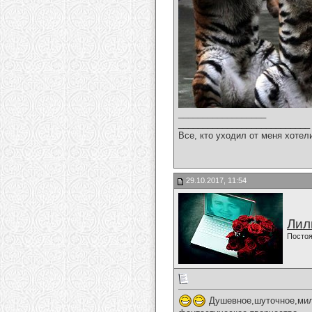
__________________
___________________________
Все, кто уходил от меня хотел
29.10.2017, 11:54
Лил
Постоя
Душевное,шуточное,мило