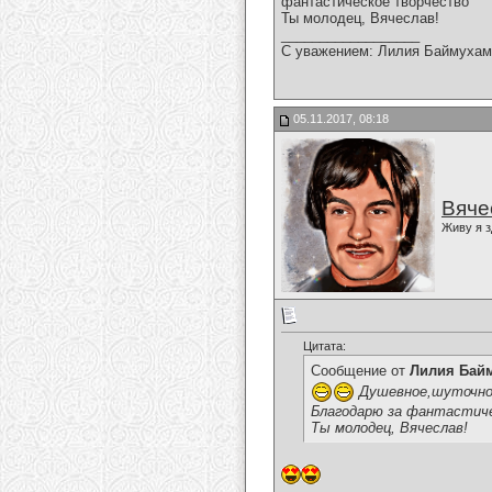
фантастическое творчество
Ты молодец, Вячеслав!
__________________
С уважением: Лилия Баймухам
05.11.2017, 08:18
Вяче
Живу я з
Цитата:
Сообщение от
Лилия Бай
Душевное,шуточное
Благодарю за фантастич
Ты молодец, Вячеслав!