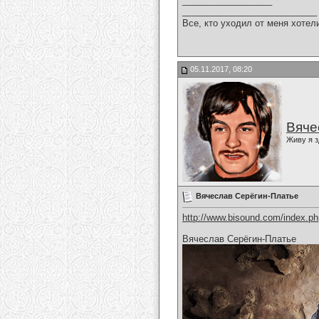
__________________
___________________________
Все, кто уходил от меня хотел
05.11.2017, 08:20
Вяче
Живу я з
Вячеслав Серёгин-Платье
http://www.bisound.com/index.p
Вячеслав Серёгин-Платье