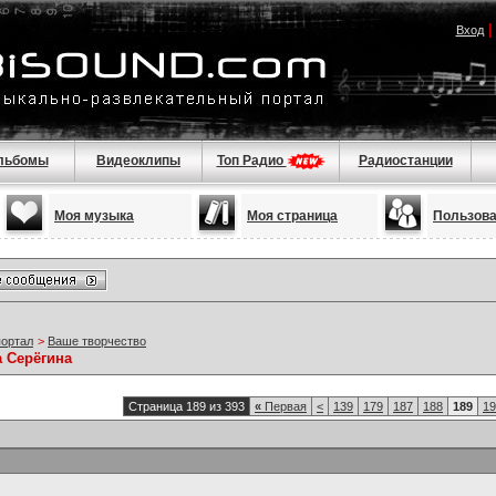
Вход
льбомы
Видеоклипы
Топ Радио
Радиостанции
Моя музыка
Моя страница
Пользов
портал
>
Ваше творчество
а Серёгина
Страница 189 из 393
«
Первая
<
139
179
187
188
189
19