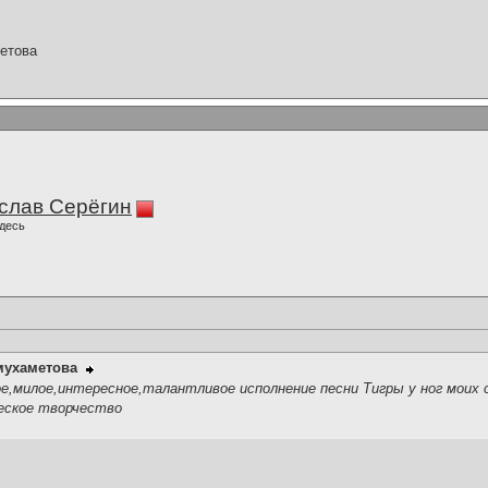
етова
слав Серёгин
десь
мухаметова
,милое,интересное,талантливое исполнение песни Тигры у ног моих с
еское творчество