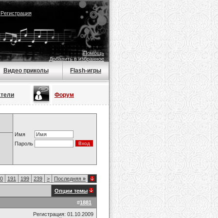
|
Регистрация
Помощь
Добавить в избранное
Видео приколы
Flash-игры
атели
Форум
Имя
Пароль
0
191
199
239
>
Последняя
»
Опции темы
#
1881
Регистрация: 01.10.2009