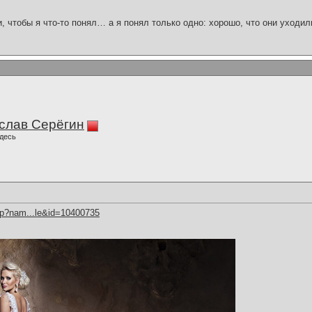
и, чтобы я что-то понял… а я понял только одно: хорошо, что они уходил
слав Серёгин
десь
hp?nam...le&id=10400735