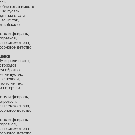
аль
 собираются вместе,
 не пустяк,
идными стали,
то не так,
т в бокале,
метели февраль,
огреться,
о не сможет она,
босоногое детство
цанов,
бу верили свято,
 городов,
ся обратно,
м не пустяк,
ше печали,
о-то не так,
и потеряли
метели февраль,
огреться,
о не сможет она,
босоногое детство
метели февраль,
огреться,
о не сможет она,
босоногое детство