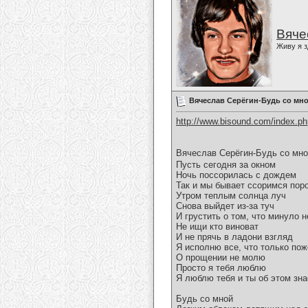
Вяче
Живу я з
Вячеслав Серёгин-Будь со мн
http://www.bisound.com/index.p
Вячеслав Серёгин-Будь со мн
Пусть сегодня за окном
Ночь поссорилась с дождем
Так и мы бывает ссоримся пор
Утром теплым солнца луч
Снова выйдет из-за туч
И грустить о том, что минуло н
Не ищи кто виноват
И не прячь в ладони взгляд
Я исполню все, что только по
О прощении не молю
Просто я тебя люблю
Я люблю тебя и ты об этом зн
Будь со мной