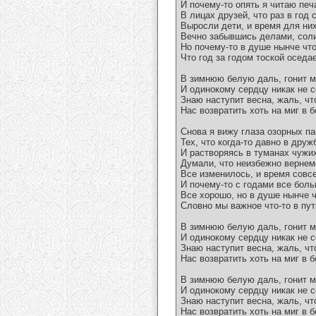
И почему-то опять я читаю печ
В лицах друзей, что раз в год
Выросли дети, и время для них
Вечно забывшись делами, сол
Но почему-то в душе нынче что-
Что год за годом тоской оседае
В зимнюю белую даль, гонит 
И одинокому сердцу никак не с
Знаю наступит весна, жаль, чт
Нас возвратить хоть на миг в 
Снова я вижу глаза озорных па
Тех, что когда-то давно в друж
И растворяясь в туманах чужих
Думали, что неизбежно вернем
Все изменилось, и время совсе
И почему-то с годами все боль
Все хорошо, но в душе нынче чт
Словно мы важное что-то в пут
В зимнюю белую даль, гонит 
И одинокому сердцу никак не с
Знаю наступит весна, жаль, чт
Нас возвратить хоть на миг в 
В зимнюю белую даль, гонит 
И одинокому сердцу никак не с
Знаю наступит весна, жаль, чт
Нас возвратить хоть на миг в 