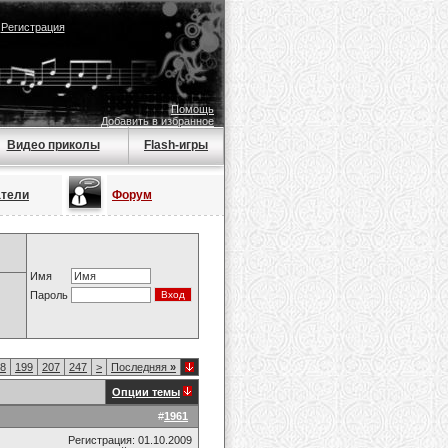
|
Регистрация
Помощь
Добавить в избранное
Видео приколы
Flash-игры
атели
Форум
Имя
Пароль
8
199
207
247
>
Последняя
»
Опции темы
#
1961
Регистрация: 01.10.2009