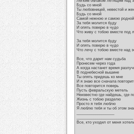
Легким облаком летящим над 
Будь со мной
Ты любовницей, невестой и же
Будь со мной
Самой нежною и самою родной
За тебя молится буду
И опять поверю в чудо
Что живу с тобою вместе под 
За тебя молится буду
И опять поверю в чудо
Что лечу с тобою вместе над 
Все, что дарит нам судьба
Пронесем через года
А когда настанет время разлуч
В поднебесной вышине
Ты опять придешь ко мне
И я знаю все сначала повторит
Все повторится поверь
Пусть февральскую метель
Неизвестно где найдешь, где 
Жизнь с тобою разделю
Просто я тебя люблю
Я люблю тебя и ты об этом зн
__________________
___________________________
Все, кто уходил от меня хотел