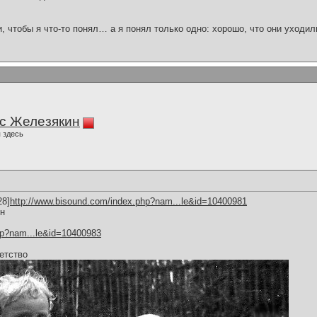
и, чтобы я что-то понял… а я понял только одно: хорошо, что они уходил
с Железякин
 здесь
28]
http://www.bisound.com/index.php?nam...le&id=10400981
ин
hp?nam...le&id=10400983
етство