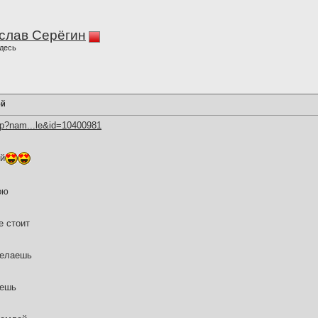
слав Серёгин
десь
ой
hp?nam...le&id=10400981
ой
ою
е стоит
желаешь
аешь