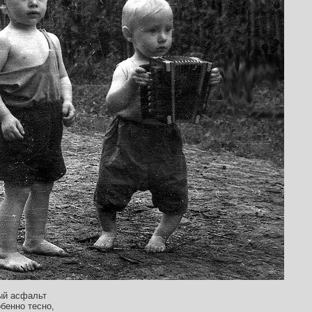
ый асфальт
бенно тесно,