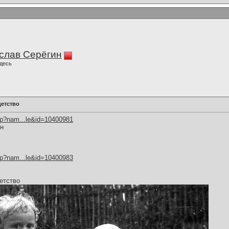
слав Серёгин
десь
детство
hp?nam...le&id=10400981
ин
hp?nam...le&id=10400983
етство