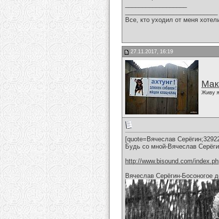
__________________
___________________________
Все, кто уходил от меня хотел
27.11.2017, 16:19
Мак
Живу я
[quote=Вячеслав Серёгин;3292
Будь со мной-Вячеслав Серёг
http://www.bisound.com/index.p
Вячеслав Серёгин-Босоногое д