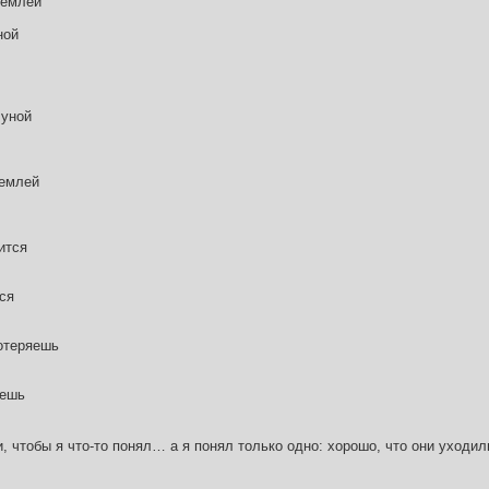
землей
ной
луной
землей
ится
ся
потеряешь
аешь
и, чтобы я что-то понял… а я понял только одно: хорошо, что они уходил