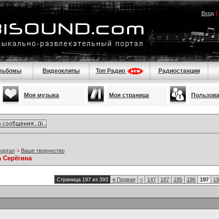
Вход
льбомы
Видеоклипы
Топ Радио
Радиостанции
Моя музыка
Моя страница
Пользов
портал
>
Ваше творчество
а Серёгина
Страница 197 из 393
«
Первая
<
147
187
195
196
197
19