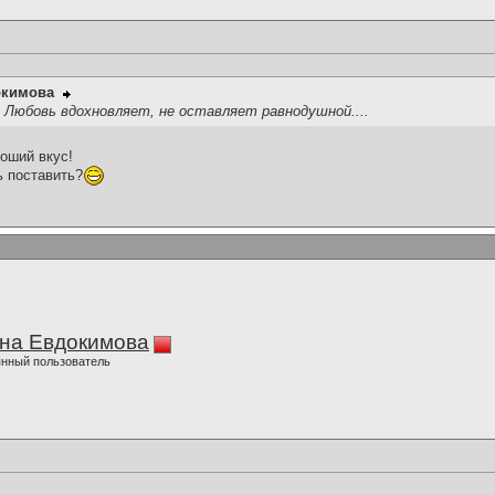
окимова
! Любовь вдохновляет, не оставляет равнодушной....
роший вкус!
ь поставить?
на Евдокимова
нный пользователь