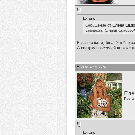
Цитата:
Сообщение от
Елена Евд
Согласна, Слава! Спасибо
Какая красота,Лена! У тебя хо
А аватрку повеселей не хочеш
23.01.2013, 22:37
Еле
Постоя
Цитата: