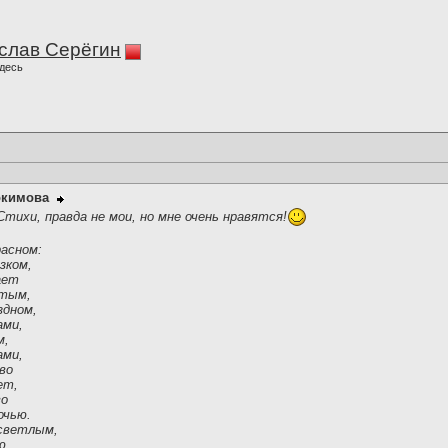
слав Серёгин
десь
окимова
Стихи, правда не мои, но мне очень нравятся!
расном:
зком,
ает
стым,
здном,
ами,
м,
ами,
во
ет,
во
очью.
 светлым,
ю,