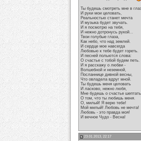
Ты будешь смотреть мне в гла
И руки мои целовать,
Реальностью станет мечта
И музыка будет звучать.
И я посмотрю на тебя,
И нежно дотронусь рукой...
Твои голубые глаза,
Как небо, что над землей.
И сердце мое навсегда
Любовью к тебе будет гореть.
И песней польются слова:
О счастье с тобой будем петь.
И я расскажу о любви -
Волшебной и неземной,
Посланнице дивной весны,
Что овладела вдруг мной.
Ты будешь меня целовать
И ласково, нежно любя,
Мне будешь о счастье шептать
О том, что ты любишь меня.
О, милый! Я верю тебе!
Мой милый! Любовь не мечта!
Любовь - это правда моя!
И вечное Чудо - Весна!
23.01.2013, 22:17