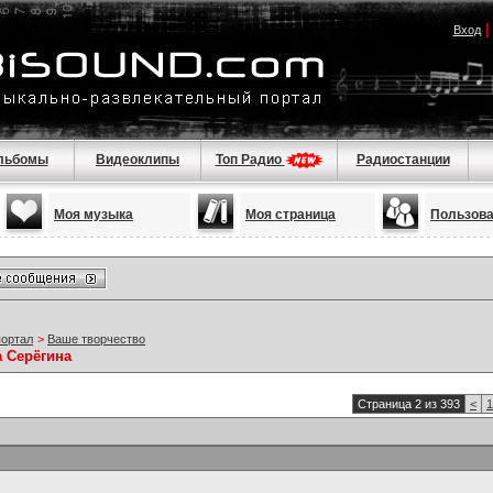
Вход
льбомы
Видеоклипы
Топ Радио
Радиостанции
Моя музыка
Моя страница
Пользов
портал
>
Ваше творчество
а Серёгина
Страница 2 из 393
<
1