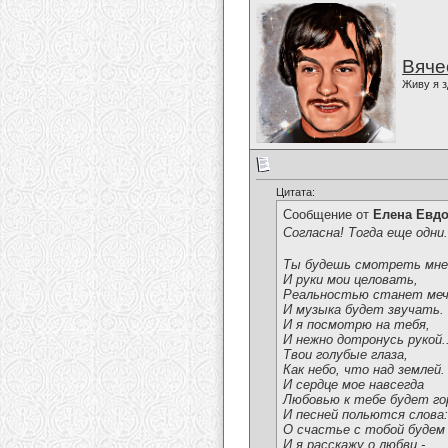
Вяче
Живу я з
Цитата:
Сообщение от
Елена Евд
Согласна! Тогда еще одни..
Ты будешь смотреть мне 
И руки мои целовать,
Реальностью станет ме
И музыка будет звучать.
И я посмотрю на тебя,
И нежно дотронусь рукой..
Твои голубые глаза,
Как небо, что над землей.
И сердце мое навсегда
Любовью к тебе будет го
И песней польются слова:
О счастье с тобой будем
И я расскажу о любви -