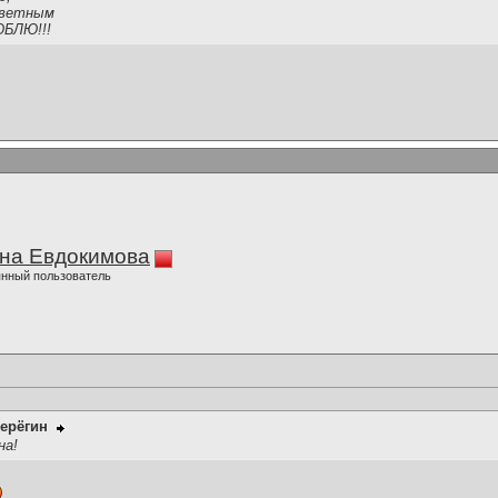
тветным
ЮБЛЮ!!!
на Евдокимова
нный пользователь
ерёгин
на!