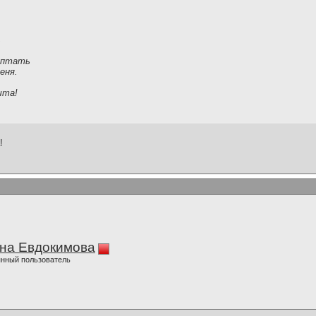
ь
ептать
еня.
чта!
!
на Евдокимова
нный пользователь