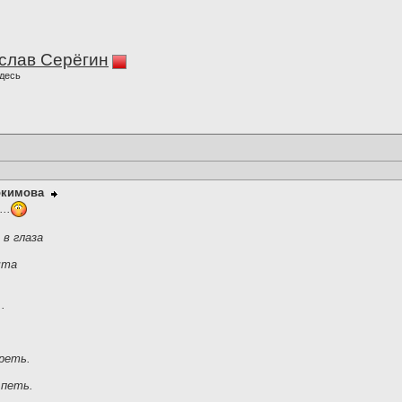
слав Серёгин
десь
окимова
..
в глаза
чта
.
реть.
 петь.