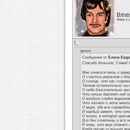
Вяче
Живу я з
Цитата:
Сообщение от
Елена Евд
Спасибо большое, Слава! 
Мне хочется петь о прек
О счастье реальном и бли
О солнце, что нас согрев
Теплом ослепительно чи
О небе блистательно зве
Что ночью давлеет над н
О воздухе сладко морозно
Что пахнет о лете мечт
О море, где все справедли
И каждый имеет, что хоч
О жизни, в которой краси
Все дни сплетены и все н
Я знаю, что мир станет
Когда песню услышит мо