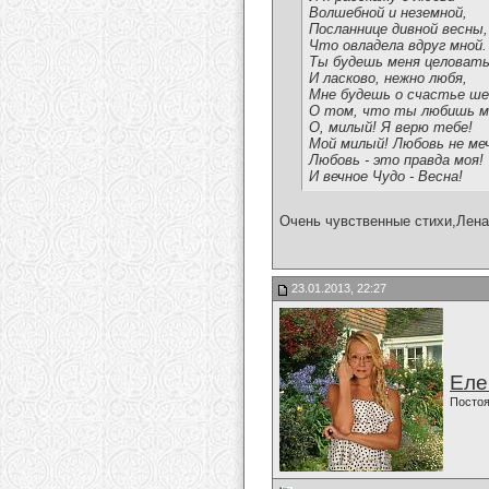
Волшебной и неземной,
Посланнице дивной весны,
Что овладела вдруг мной.
Ты будешь меня целоват
И ласково, нежно любя,
Мне будешь о счастье ш
О том, что ты любишь м
О, милый! Я верю тебе!
Мой милый! Любовь не ме
Любовь - это правда моя!
И вечное Чудо - Весна!
Очень чувственные стихи,Лена
23.01.2013, 22:27
Еле
Постоя