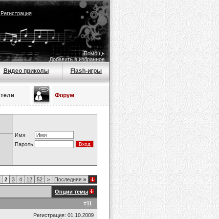
|
Регистрация
Помощь
Добавить в избранное
Видео приколы
Flash-игры
атели
Форум
Имя
Пароль
2
3
4
12
52
>
Последняя
»
Опции темы
#
11
Регистрация: 01.10.2009