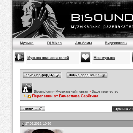
Музыка
Dj Mixes
Альбомы
Видеоклипы
Музыка пользователей
Моя музыка
Bisound.com - Музыкальный портал
>
Ваше творчество
Перепевки от Вячеслава Серёгина
Страница 28
27.06.2019, 10:50