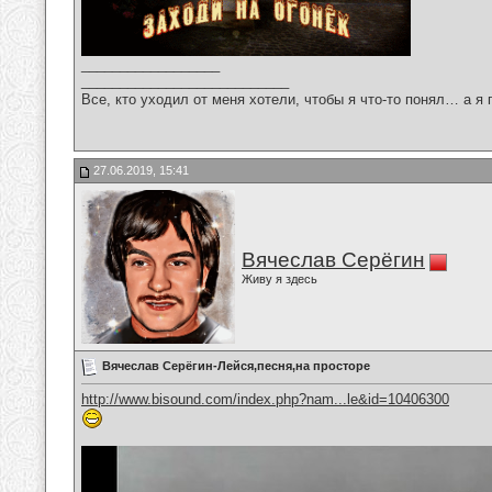
__________________
___________________________
Все, кто уходил от меня хотели, чтобы я что-то понял… а я 
27.06.2019, 15:41
Вячеслав Серёгин
Живу я здесь
Вячеслав Серёгин-Лейся,песня,на просторе
http://www.bisound.com/index.php?nam...le&id=10406300