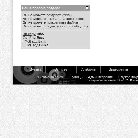
Ваши права в разделе
Вы
не можете
создавать темы
Вы
не можете
отвечать на сообщения
Вы
не можете
прикреплять файлы
Вы
не можете
редактировать сообщения
BB коды
Вкл.
Смайлы
Вкл.
[IMG]
код
Вкл.
HTML код
Выкл.
Музыка
Dj mixes
Альбомы
Видеоклипы
Реклама на сайте
Помощь
Администрация
Служба под
Все права защищены © 2007-2026 Bisou