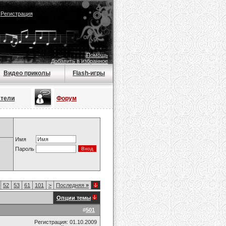
|
Регистрация
Помощь
Добавить в избранное
Видео приколы
Flash-игры
атели
Форум
Имя
Пароль
52
53
61
101
>
Последняя
»
Опции темы
#
501
Регистрация: 01.10.2009