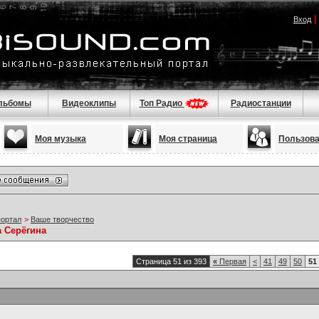
Вход
льбомы
Видеоклипы
Топ Радио
Радиостанции
Моя музыка
Моя страница
Пользов
портал
>
Ваше творчество
а Серёгина
Страница 51 из 393
«
Первая
<
41
49
50
51