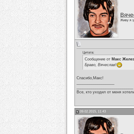
Вяче
Живу я з
Цитата:
Сообщение от
Макс Желе
Браво, Вячеслав!
Спасибо,Макс!
__________________
___________________________
Все, кто уходил от меня хотел
09.02.2015, 11:43