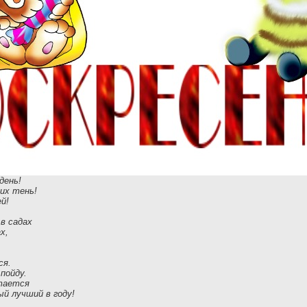
день!
их тень!
ей!
 в садах
х,
ся.
 пойду.
стается
й лучший в году!