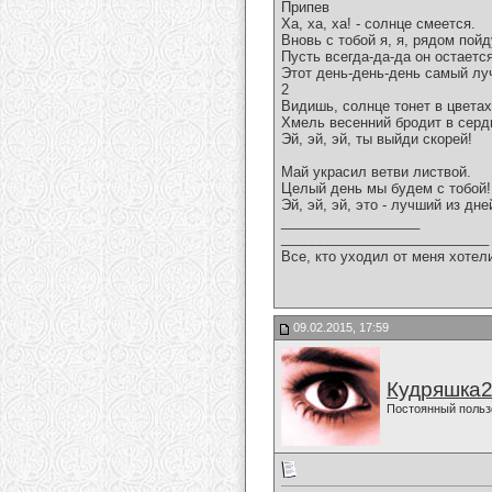
Припев
Ха, ха, ха! - солнце смеется.
Вновь с тобой я, я, рядом пойд
Пусть всегда-да-да он остаетс
Этот день-день-день самый лу
2
Видишь, солнце тонет в цветах
Хмель весенний бродит в серд
Эй, эй, эй, ты выйди скорей!
Май украсил ветви листвой.
Целый день мы будем с тобой!
Эй, эй, эй, это - лучший из дне
__________________
___________________________
Все, кто уходил от меня хотел
09.02.2015, 17:59
Кудряшка
Постоянный польз