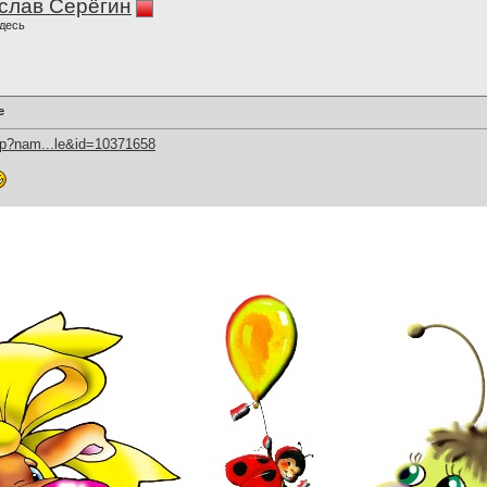
слав Серёгин
десь
е
hp?nam...le&id=10371658