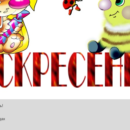
ь!
дах