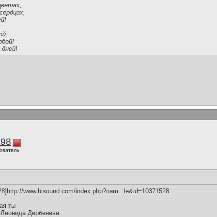
цветах,
сердцах,
ей!
ой.
обой!
 дней!
298
ователь
28]
http://www.bisound.com/index.php?nam...le&id=10371528
ая ты
 Леонида Дербенёва