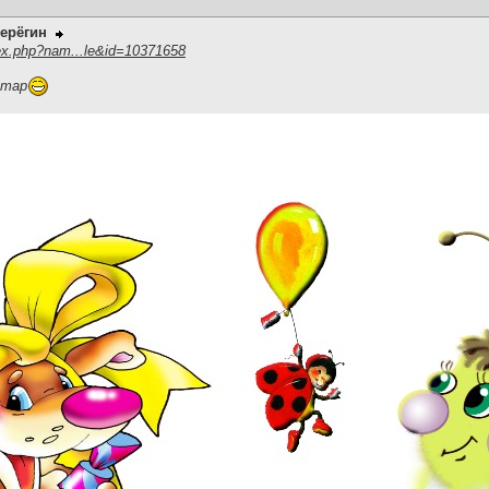
ерёгин
ex.php?nam...le&id=10371658
итар