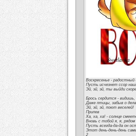
Воскресенье - радостный 
Пусть исчезнет ссор наш
Эй, эй, эй, ты выйди скор
Брось сердится - видишь,
Даже птицы, забыв о дела
Эй, эй, эй, поют веселей!
Припев
Ха, ха, ха! - солнце смеет
Вновь с тобой я, я, рядом
Пусть всегда-да-да он о
Этот день-день-день самы
2