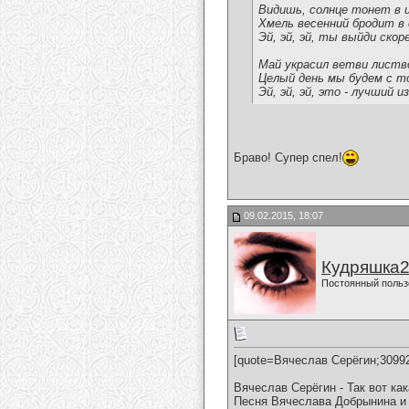
Видишь, солнце тонет в 
Хмель весенний бродит в 
Эй, эй, эй, ты выйди скор
Май украсил ветви листв
Целый день мы будем с т
Эй, эй, эй, это - лучший из
Браво! Супер спел!
09.02.2015, 18:07
Кудряшка
Постоянный польз
[quote=Вячеслав Серёгин;3099
Вячеслав Серёгин - Так вот как
Песня Вячеслава Добрынина и