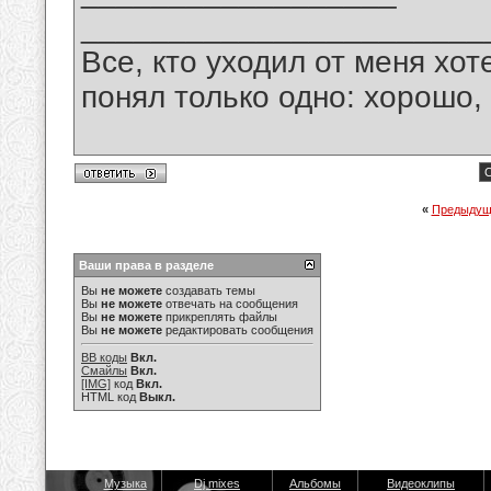
_______________________
Все, кто уходил от меня хот
понял только одно: хорошо,
С
«
Предыдущ
Ваши права в разделе
Вы
не можете
создавать темы
Вы
не можете
отвечать на сообщения
Вы
не можете
прикреплять файлы
Вы
не можете
редактировать сообщения
BB коды
Вкл.
Смайлы
Вкл.
[IMG]
код
Вкл.
HTML код
Выкл.
Музыка
Dj mixes
Альбомы
Видеоклипы