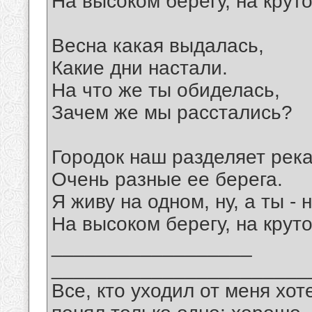
На высоком берегу, на крут
Весна какая выдалась,
Какие дни настали.
На что же ты обиделась,
Зачем же мы расстались?
Городок наш разделяет река
Очень разные ее берега.
Я живу на одном, ну, а ты - 
На высоком берегу, на крут
__________________
_______________________
Все, кто уходил от меня хот