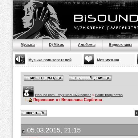
Музыка
Dj Mixes
Альбомы
Видеоклипы
Музыка пользователей
Моя музыка
Bisound.com - Музыкальный портал
>
Ваше творчество
Перепевки от Вячеслава Серёгина
С
05.03.2015, 21:15