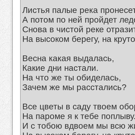
Листья палые река пронесет
А потом по ней пройдет лед
Снова в чистой реке отрази
На высоком берегу, на крут
Весна какая выдалась,
Какие дни настали.
На что же ты обиделась,
Зачем же мы расстались?
Все цветы в саду твоем обо
На пароме я к тебе поплыву
И с тобою вдвоем мы всю ж