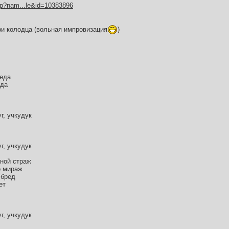
hp?nam...le&id=10383896
ри колодца (вольная импровизация
)
леда
ода
г, учкудук
г, учкудук
нной страж
о мираж
 бред
ет
г, учкудук