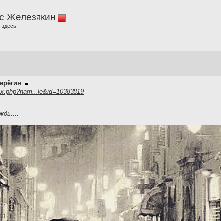
с Железякин
 здесь
ерёгин
ex.php?nam...le&id=10383819
дь....