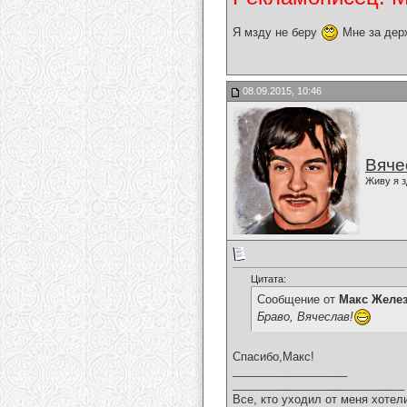
Я мзду не беру
Мне за дер
08.09.2015, 10:46
Вяче
Живу я з
Цитата:
Сообщение от
Макс Желе
Браво, Вячеслав!
Спасибо,Макс!
__________________
___________________________
Все, кто уходил от меня хотел