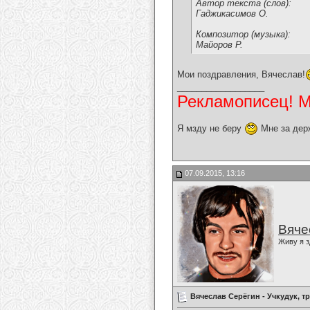
Автор текста (слов):
Гаджикасимов О.
Композитор (музыка):
Майоров Р.
Мои поздравления, Вячеслав!
__________________
Рекламописец! Мо
Я мзду не беру
Мне за дер
07.09.2015, 13:16
Вяче
Живу я з
Вячеслав Серёгин - Учкудук, т