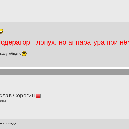
дератор - лопух, но аппаратура при нё
жаву обидно
слав Серёгин
десь
ри колодца