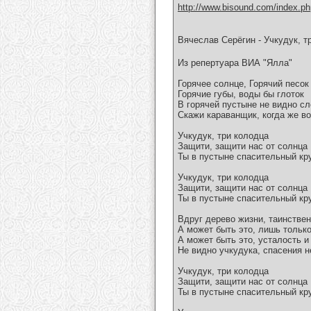
http://www.bisound.com/index.p
Вячеслав Серёгин - Учкудук, т
Из репертуара ВИА "Ялла"
Горячее солнце, Горячий песок
Горячие губы, воды бы глоток
В горячей пустыне не видно с
Скажи караванщик, когда же в
Учкудук, три колодца
Защити, защити нас от солнца
Ты в пустыне спасительный кру
Учкудук, три колодца
Защити, защити нас от солнца
Ты в пустыне спасительный кру
Вдруг дерево жизни, таинстве
А может быть это, лишь тольк
А может быть это, усталость и
Не видно учкудука, спасения н
Учкудук, три колодца
Защити, защити нас от солнца
Ты в пустыне спасительный кру