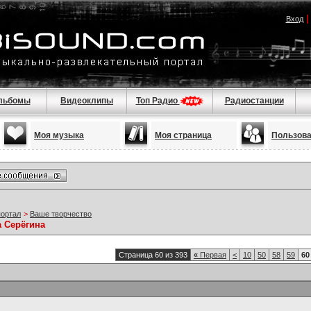
Вход
льбомы
Видеоклипы
Топ Радио
Радиостанции
Моя музыка
Моя страница
Пользов
портал
>
Ваше творчество
а Серёгина
Страница 60 из 393
«
Первая
<
10
50
58
59
60