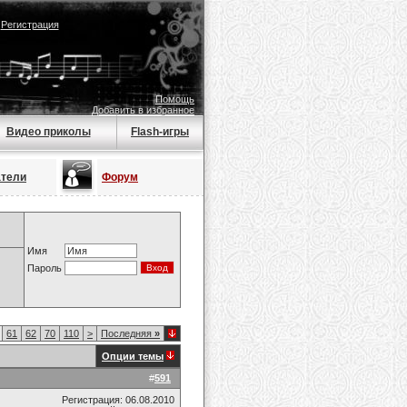
|
Регистрация
Помощь
Добавить в избранное
Видео приколы
Flash-игры
атели
Форум
Имя
Пароль
61
62
70
110
>
Последняя
»
Опции темы
#
591
Регистрация: 06.08.2010