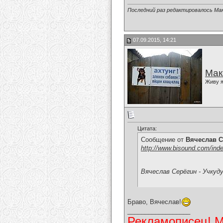
Последний раз редактировалось Мак
07.09.2015, 14:21
Мак
Живу я
Цитата:
Сообщение от
Вячеслав С
http://www.bisound.com/ind
Вячеслав Серёгин - Учкуд
Браво, Вячеслав!
__________________
Рекламописец! Мо