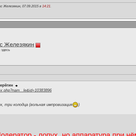
с Железякин, 07.09.2015 в
14:21
.
с Железякин
 здесь
ерёгин
ex.php?nam...le&id=10383896
ук, три колодца (вольная импровизация
)
дератор - лопух, но аппаратура при нё