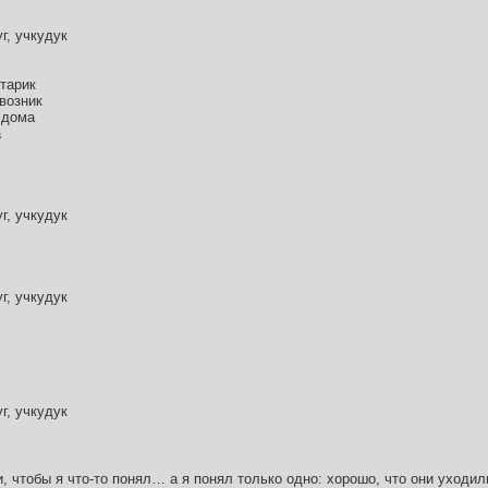
г, учкудук
тарик
 возник
 дома
а
г, учкудук
г, учкудук
г, учкудук
и, чтобы я что-то понял… а я понял только одно: хорошо, что они уходил