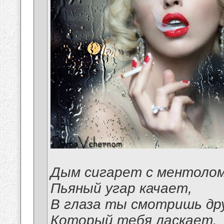
Дым сигарет с ментоло
Пьяный угар качает,
В глаза ты смотришь др
Который тебя ласкает.