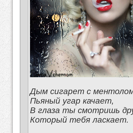
Дым сигарет с ментоло
Пьяный угар качает,
В глаза ты смотришь др
Который тебя ласкает.