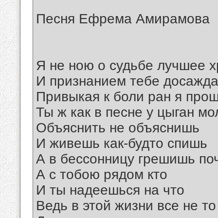
Песня Ефрема Амирамова
Я не ною о судьбе лучшее х
И признанием тебе досажд
Привыкая к боли ран я про
Ты ж как в песне у цыган мо
Объяснить не объяснишь
И живешь как-будто спишь
А в бессонницу грешишь по
А с тобою рядом кто
И ты надеешься на что
Ведь в этой жизни все не то