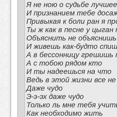
Я не ною о судьбе лучшее
И признанием тебе доса
Привыкая к боли ран я п
Ты ж как в песне у цыган
Объяснить не объяснишь
И живешь как-будто спи
А в бессонницу грешишь
А с тобою рядом кто
И ты надеешься на что
Ведь в этой жизни все не
Даже чудо
Э-э-эх даже чудо
Только ль мне тебя учит
Как необходимо жить