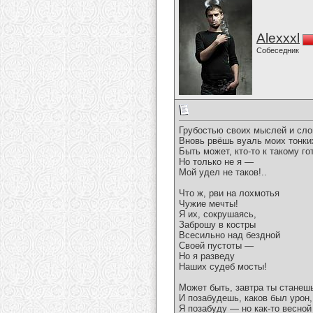
Alexxxl
Собеседник
Грубостью своих мыслей и сло
Вновь рвёшь вуаль моих тонки
Быть может, кто-то к такому го
Но только не я —
Мой удел не таков!..
Что ж, рви на лохмотья
Чужие мечты!
Я их, сокрушаясь,
Заброшу в костры
Всесильно над бездной
Своей пустоты —
Но я разведу
Наших судеб мосты!
Может быть, завтра ты станешь
И позабудешь, каков был урон,
Я позабуду — но как-то весной