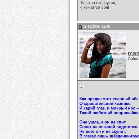
Чувства взорвутся,
И кончится сон!
29.11.2009, 22:48
mari
Собес
Как предан этот славный пёс
Очаровательной хозяйке.
И карий глаз, и мокрый нос –
Такой любимый попрошайка
Она ушла, а он не спит.
Сопит на вязаной подстилке.
Не воет он и не скулит,
В глазах лишь звёздочки-грус