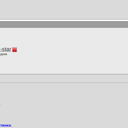
-star
едник
.
тинки.​