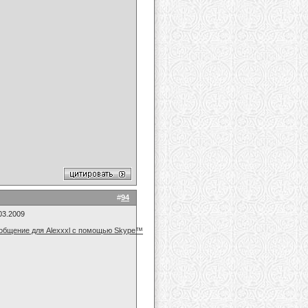
#
94
03.2009