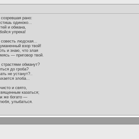
 созревшая рано:
стишь одиноко...
тей и обмана,
бойся упрека!
совесть людская...
туманенный взор твой!
оть и знаю, что злая
еясь — приговор твой.
л страстями обманут?
яться до гроба?
ать не устанут?..
хается злоба...
 чисто и свято,
священным казаться;
ак же богато —
 любя, улыбаться.