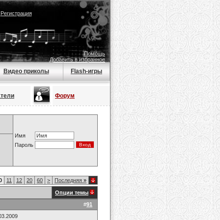
|
Регистрация
Помощь
Добавить в избранное
Видео приколы
Flash-игры
атели
Форум
Имя
Пароль
0
11
12
20
60
>
Последняя
»
Опции темы
#
91
03.2009