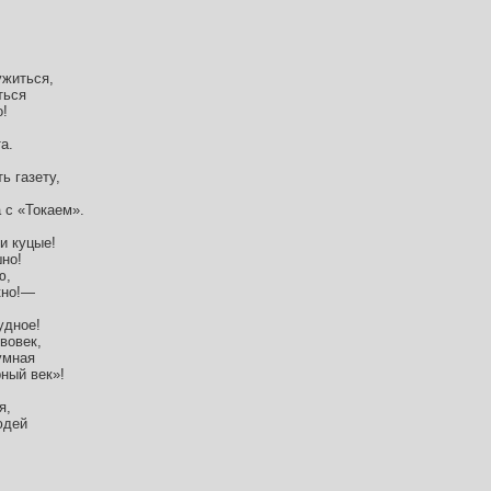
ужиться,
ться
о!
а.
ь газету,
 с «Токаем».
и куцые!
но!
ю,
кно!—
удное!
вовек,
умная
рный век»!
я,
юдей