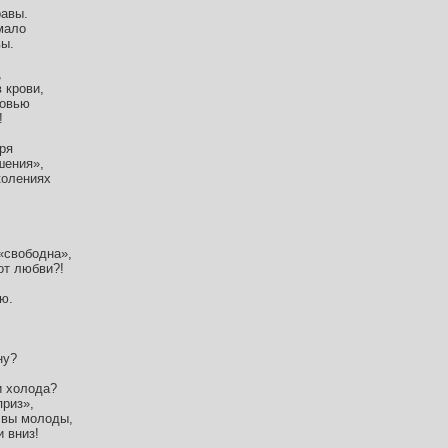
равы.
мало
вы.
,
 крови,
бовью
!
ря
шения»,
колениях
«свободна»,
от любви?!
ю.
ну?
и холода?
приз»,
а вы молоды,
и вниз!