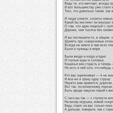
Ведь те, кто мечтает, всегда п
И вот большинству уже стало 
Того, что довольно таким, как 
И люди узнали, согреты новью
Какой бы инстинкт ни взыграл в
О том, что один поцелуй с лю
Дороже, чем тысяча без любви
И вы поспешили-то, в общем, з
Шуметь про «сверхновые отно
Всегда на земле и при всех по
Были и лужицы и моря.
Были везде и когда угодно
И глупые куры и соловьи,
Кошачья вон страсть и теперь 
Но есть в ней хоть что-нибудь 
Кто вас оциничивал — я не зна
И все же я трону одну струну:
Неужто вам нравится, дорогая,
Вот так, по-копеечному порхая,
Быть вроде закуски порой к ви
С чего вы так — с глупости ил
На вечер игрушка, живой «сюр
Ведь спрос на вас только пок
А дальше, поверьте, как с горк