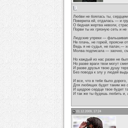
Любви не боялась ты, сердцем
Поверила ей, отдалась — и гру
О бедная жертва неволи, страс
Порви ты их грязную сеть и не 
Людские упреки — фальшивая 
Не плачь, не горюй, проясни о
Ведь я не судья, не палач,— х
Молва подписала — заочно, см
Но каждый из нас разве не бы
Но разве враги твои могут сме
И разве друзья твою душу терз
Без повода к злу у людей выды
И все, что в тебе было дорого,
Для любящих будет таким же 
И щедрое сердце твое будет т
И так же ты будешь любить и,
01.12.2009, 17:24