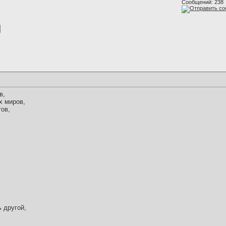
Сообщений: 238
в,
х миров,
тов,
 другой,