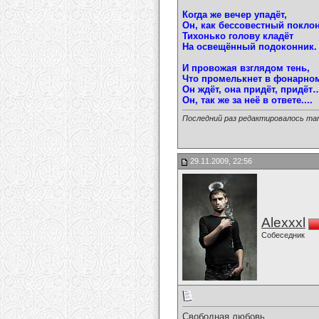
Когда же вечер упадёт,
Он, как бессовестный покло
Тихонько голову кладёт
На освещённый подоконник.
И провожая взглядом тень,
Что промелькнет в фонарном
Он ждёт, она придёт, придёт
Он, так же за неё в ответе....
Последний раз редактировалось mari-
29.11.2009, 22:56
Alexxxl
Собеседник
Свободная любовь