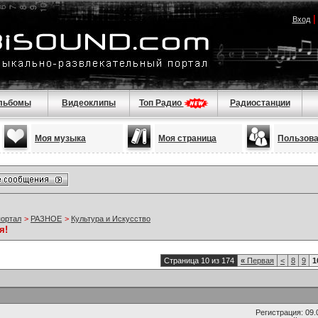
Вход
льбомы
Видеоклипы
Топ Радио
Радиостанции
Моя музыка
Моя страница
Пользов
портал
>
РАЗНОЕ
>
Культура и Искусство
я!
Страница 10 из 174
«
Первая
<
8
9
1
Регистрация: 09.