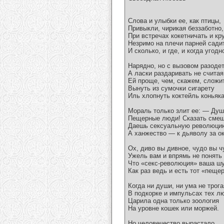
Слова и улыбки ее, как птицы,
Привыкли, чирикая беззаботно,
При встречах кокетничать и кр
Незримо на плечи парней сади
И сколько, и где, и когда угодн
Нарядно, но с вызовом разодет
А ласки раздаривать не считая
Ей проще, чем, скажем, сложит
Вынуть из сумочки сигарету
Иль хлопнуть коктейль коньяка
Мораль только злит ее: — Душ
Пещерные люди! Сказать смеш
Даешь сексуальную революци
А ханжество — к дьяволу за о
Ох, диво вы дивное, чудо вы ч
Ужель вам и впрямь не понять 
Что «секс-революция» ваша ш
Как раз ведь и есть тот «пеще
Когда ни души, ни ума не трога
В подкорке и импульсах тех л
Царила одна только зоология
На уровне кошек или моржей.
Но человечество вырастало,