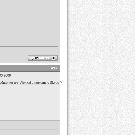
#
93
03.2009