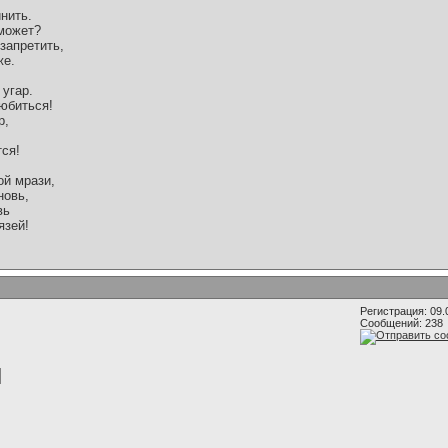
нить.
 может?
запретить,
же.
угар.
любиться!
р,
тся!
ой мрази,
новь,
вь
язей!
Регистрация: 09.
Сообщений: 238