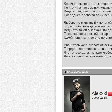
Конечно, смешно только вас ви
Но кто и на что вас принудить
Ведь в том, что позволить иль 
Последнее слово за вами все 
Любовь не минутный хмельной 
Эх, если бы вам да всерьез в
Ведь это такой высочайший да
Такой красоты и огней пожар,
Какой пошляку и во сне не сни
Рванитесь же с гневом от всяк
Твердя себе с верою вновь и в
Что только одна, но зато любо
Дороже, чем тысяча жалких св
30.11.2009, 22:29
Alexxxl
Собеседник