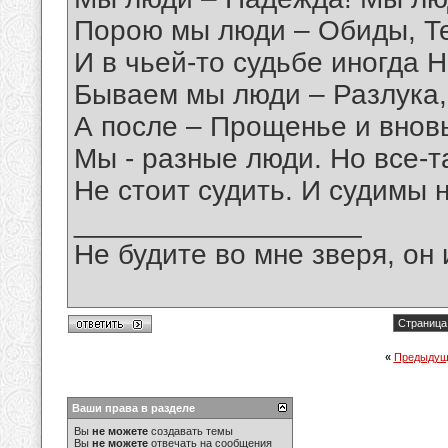
Порою мы люди – Обиды, Т
И в чьей-то судьбе иногда 
Бываем мы люди – Разлука,
А после – Прощенье и внов
Мы - разные люди. Но все-т
Не стоит судить. И судимы н
__________________
Не будите во мне зверя, он 
Страница 
«
Предыдущ
Ваши права в разделе
Вы
не можете
создавать темы
Вы
не можете
отвечать на сообщения