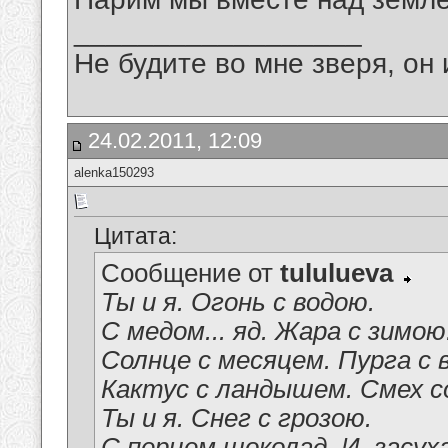
__________________
Не будите во мне зверя, он 
24.02.2011, 12:09
alenka150293
Цитата:
Сообщение от
tululueva
Ты и я. Огонь с водою.
С медом... яд. Жара с зимою
Солнце с месяцем. Пурга с 
Кактус с ландышем. Смех с
Ты и я. Снег с грозою.
С перцем шоколад. И, засуха