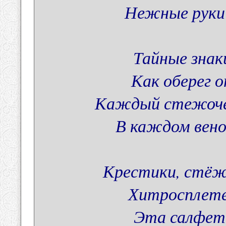
Нежные руки
Тайные знак
Как оберег о
Каждый стежочек
В каждом вено
Крестики, стёжк
Хитросплете
Эта салфето