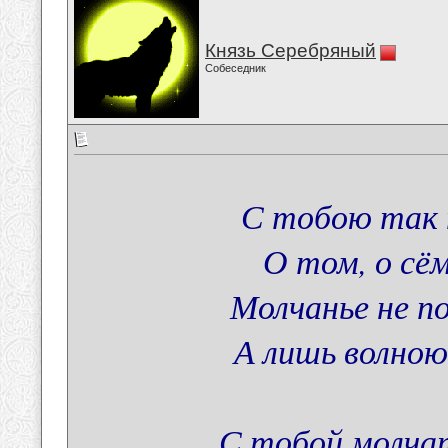
Князь Серебряный
Собеседник
С тобою так 
О том, о сём
Молчанье не п
А лишь волною
С тобой молчат