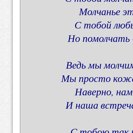
Молчанье эт
С тобой люб
Но помолчать -
Ведь мы молчим
Мы просто коже
Наверно, нам
И наша встреча
С тобою так 