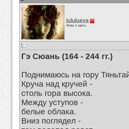
tululueva
Живу я здесь
Гэ Сюань (164 - 244 гг.)
Поднимаюсь на гору Тяньта
Круча над кручей -
столь гора высока.
Между уступов -
белые облака.
Вниз поглядел -