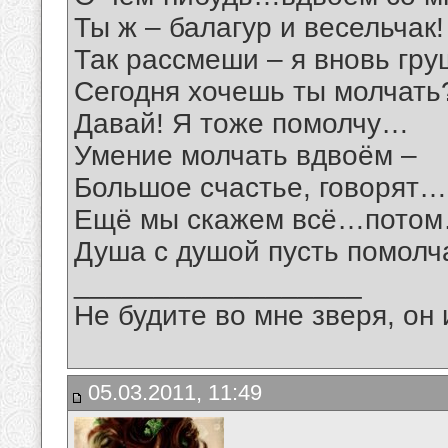
Ты ж – балагур и весельчак!
Так рассмеши – я вновь гр
Сегодня хочешь ты молчать
Давай! Я тоже помолчу…
Умение молчать вдвоём –
Большое счастье, говорят…
Ещё мы скажем всё…пото
Душа с душой пусть помол
__________________
Не будите во мне зверя, он 
05.03.2011, 11:49