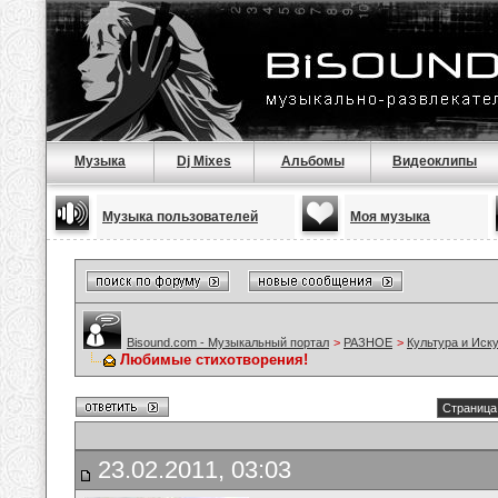
Музыка
Dj Mixes
Альбомы
Видеоклипы
Музыка пользователей
Моя музыка
Bisound.com - Музыкальный портал
>
РАЗНОЕ
>
Культура и Иск
Любимые стихотворения!
Страница 
23.02.2011, 03:03