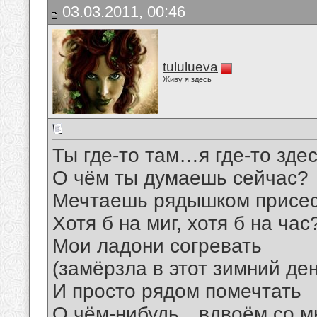
03.03.2011, 00:46
tululueva
Живу я здесь
Ты где-то там…я где-то зд
О чём ты думаешь сейчас?
Мечтаешь рядышком присе
Хотя б на миг, хотя б на час?
Мои ладони согревать
(замёрзла в этот зимний ден
И просто рядом помечтать
О чём-нибудь…вдвоём со 