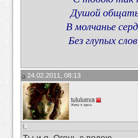
Душой общатьс
В молчанье сер
Без глупых слов
24.02.2011, 08:13
tululueva
Живу я здесь
Ты и я. Огонь с водою.