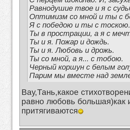
Равнодушие твое и я с судь
Оптимизм со мной и ты с б
Я с победою и ты с тоскою
Ты в прострации, а я с меч
Ты и я. Пожар и дождь.
Ты и я. Любовь и дрожь.
Ты со мной, а я... с тобою.
Черный коршун с белым го
Парим мы вместе над земл
Вау,Тань,какое стихотворен
равно любовь большая)как 
притягиваются