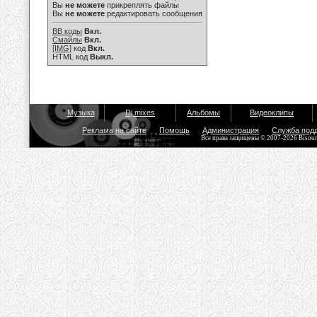
Вы
не можете
прикреплять файлы
Вы
не можете
редактировать сообщения
BB коды
Вкл.
Смайлы
Вкл.
[IMG]
код
Вкл.
HTML код
Выкл.
Музыка
Dj mixes
Альбомы
Видеоклипы
Реклама на сайте
Помощь
Администрация
Служба под
Все права защищены © 2007-2026 Bisou