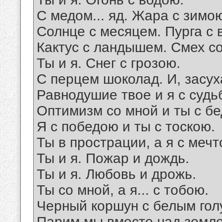
С медом... яд. Жара с зимо
Солнце с месяцем. Пурга с 
Кактус с ландышем. Смех со
Ты и я. Снег с грозою.
С перцем шоколад. И, засух
Равнодушие твое и я с судь
Оптимизм со мной и ты с б
Я с победою и ты с тоскою.
Ты в прострации, а я с мечт
Ты и я. Пожар и дождь.
Ты и я. Любовь и дрожь.
Ты со мной, а я... с тобою.
Черный коршун с белым го
Парим мы вместе над земл