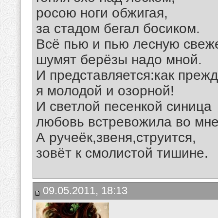
росою ноги обжигая,
за стадом бегал босиком.
Всё пью и пью лесную свеж
шумят берёзы надо мной.
И представляется:как прежд
я молодой и озорной!
И светлой песенкой синица
любовь встревожила во мне.
А ручеёк,звеня,струится,
зовёт к смолистой тишине.
09.05.2011, 18:13