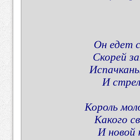
Он едет 
Скорей з
Испачканы
И стрел
Король мол
Какого с
И новой 