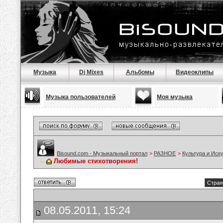
Музыка
Dj Mixes
Альбомы
Видеоклипы
Музыка пользователей
Моя музыка
Bisound.com - Музыкальный портал
>
РАЗНОЕ
>
Культура и Иск
Любимые стихотворения!
Стран
08.05.2011, 15:24