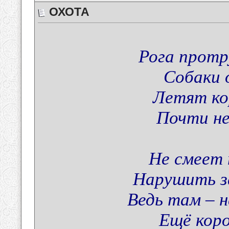
ОХОТА
Рога протру
Собаки 
Летят ко
Почти не
Не смеет 
Нарушить з
Ведь там – н
Ещё коро