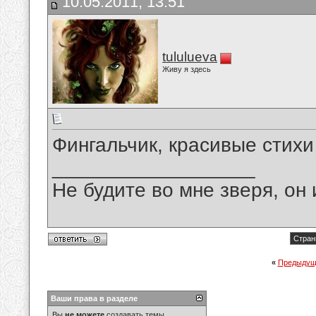
10.05.2011, 13:51
tululueva
Живу я здесь
Фингальчик, красивые стих
__________________
Не будите во мне зверя, он 
Стран
«
Предыдущ
Ваши права в разделе
Вы
не можете
создавать темы