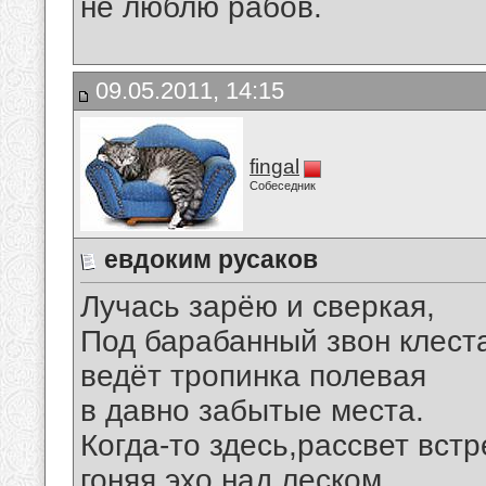
не люблю рабов.
09.05.2011, 14:15
fingal
Собеседник
евдоким русаков
Лучась зарёю и сверкая,
Под барабанный звон клест
ведёт тропинка полевая
в давно забытые места.
Когда-то здесь,рассвет встр
гоняя эхо над леском,