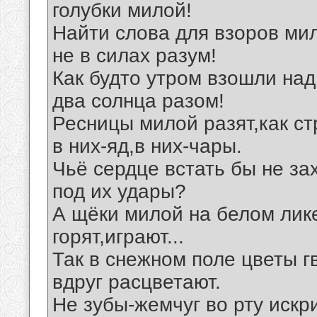
голубки милой!
Найти слова для взоров ми
не в силах разум!
Как будто утром взошли на
два солнца разом!
Ресницы милой разят,как ст
в них-яд,в них-чары.
Чьё сердце встать бы не за
под их удары?
А щёки милой на белом лик
горят,играют...
Так в снежном поле цветы г
вдруг расцветают.
Не зубы-жемчуг во рту искр