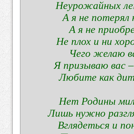
Неурожайных лет
А я не потерял 
А я не приобре
Не плох и ни хор
Чего желаю в
Я призываю вас 
Любите как дит
Нет Родины миле
Лишь нужно разгля
Вглядеться и по