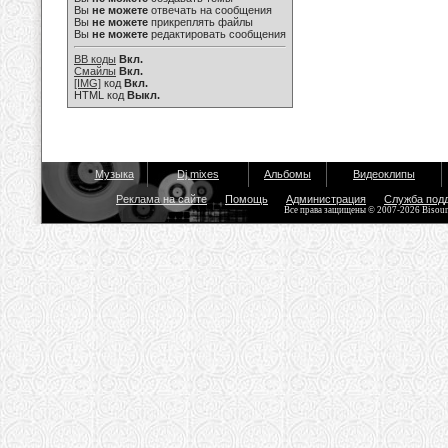
Вы
не можете
отвечать на сообщения
Вы
не можете
прикреплять файлы
Вы
не можете
редактировать сообщения
BB коды
Вкл.
Смайлы
Вкл.
[IMG]
код
Вкл.
HTML код
Выкл.
Музыка
Dj mixes
Альбомы
Видеоклипы
Реклама на сайте
Помощь
Администрация
Служба под
Все права защищены © 2007-2026 Bisou