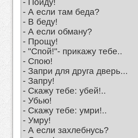
- Пойду!
- А если там беда?
- В беду!
- А если обману?
- Прощу!
- "Спой!"- прикажу тебе..
- Спою!
- Запри для друга дверь...
- Запру!
- Скажу тебе: убей!..
- Убью!
- Скажу тебе: умри!..
- Умру!
- А если захлебнусь?