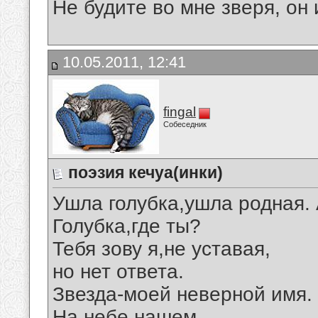
Не будите во мне зверя, он 
10.05.2011, 12:41
fingal
Собеседник
поэзия кечуа(инки)
Ушла голубка,ушла родная.
Голубка,где ты?
Тебя зову я,не уставая,
но нет ответа.
Звезда-моей неверной имя.
На небе нашем