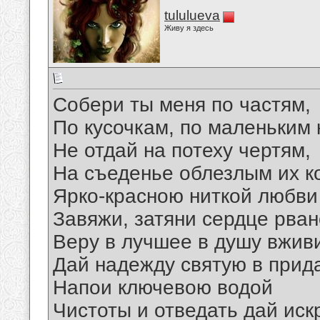
tululueva
Живу я здесь
Собери ты меня по частям,
По кусочкам, по маленьким
Не отдай на потеху чертям,
На съеденье облезлым их к
Ярко-красною ниткой любви
Завяжи, затяни сердце рван
Веру в лучшее в душу вжив
Дай надежду святую в прид
Напои ключевою водой
Чистоты и отведать дай иск