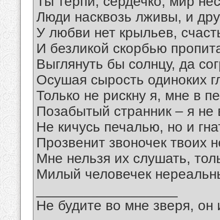
Ты терпи, сердечко, мир не
Люди насквозь лживы, и друз
У любви нет крыльев, счаст
И безликой скорбью пропит
Выглянуть бы солнцу, да сог
Осушая сырость одиноких гл
Только не рискну я, мне в п
Позабытый странник – я не 
Не кичусь печалью, но и гна
Прозвенит звоночек твоих н
Мне нельзя их слушать, толь
Милый человечек нереальн
__________________
Не будите во мне зверя, он 