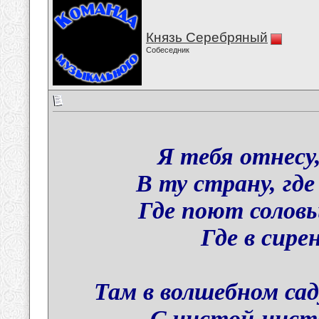
Князь Серебряный
Собеседник
Я тебя отнесу,
В ту страну, гд
Где поют соловь
Где в сире
Там в волшебном са
С чистой-чисто