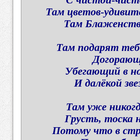
Там цветов-удивите
Там Блаженств
Там подарят теб
Догорающ
Убегающий в но
И далёкой зв
Там уже никогд
Грусть, тоска 
Потому что в стр