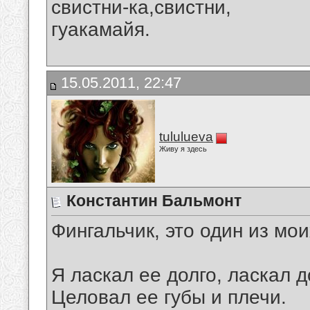
свистни-ка,свистни,
гуакамайя.
15.05.2011, 22:47
tululueva
Живу я здесь
Константин Бальмонт
Фингальчик, это один из м
Я ласкал ее долго, ласкал д
Целовал ее губы и плечи.