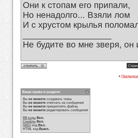
Они к стопам его припали,
Но ненадолго... Взяли лом
И с хрустом крылья поломал
__________________
Не будите во мне зверя, он 
Стран
«
Предыдущ
Ваши права в разделе
Вы
не можете
создавать темы
Вы
не можете
отвечать на сообщения
Вы
не можете
прикреплять файлы
Вы
не можете
редактировать сообщения
BB коды
Вкл.
Смайлы
Вкл.
[IMG]
код
Вкл.
HTML код
Выкл.