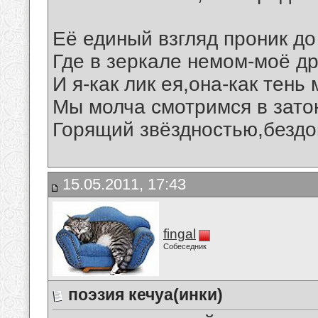
Её единый взгляд проник до
Где в зеркале немом-моё др
И я-как лик ея,она-как тень 
Мы молча смотримся в зато
Горящий звёздностью,бездо
15.05.2011, 17:43
fingal
Собеседник
поэзия кечуа(инки)