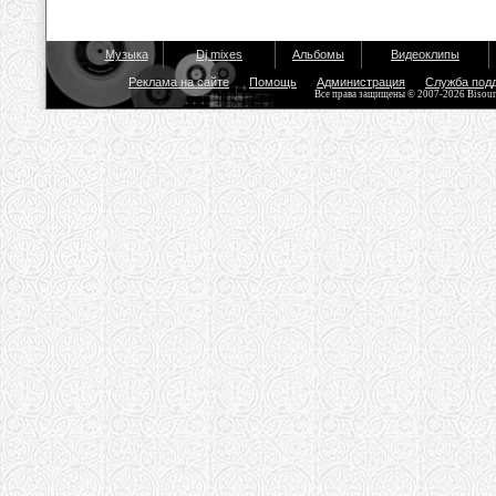
Музыка
Dj mixes
Альбомы
Видеоклипы
Реклама на сайте
Помощь
Администрация
Служба под
Все права защищены © 2007-2026 Bisou