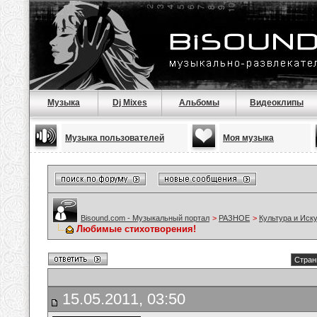
Музыка
Dj Mixes
Альбомы
Видеоклипы
Музыка пользователей
Моя музыка
Bisound.com - Музыкальный портал
>
РАЗНОЕ
>
Культура и Иск
Любимые стихотворения!
Стран
15.05.2011, 03:50