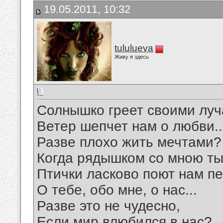
19.05.2011, 10:32
tululueva
Живу я здесь
Солнышко греет своими луч
Ветер шепчет нам о любви..
Разве плохо жить мечтами?
Когда рядышком со мною ты
Птички ласково поют нам пе
О тебе, обо мне, о нас...
Разве это не чудесно,
Если мир влюбился в нас?