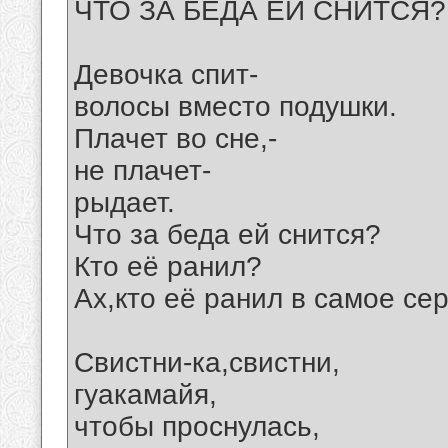
ЧТО ЗА БЕДА ЕЙ СНИТСЯ?
Девочка спит-
волосы вместо подушки.
Плачет во сне,-
не плачет-
рыдает.
Что за беда ей снится?
Кто её ранил?
Ах,кто её ранил в самое се
Свистни-ка,свистни,
гуакамайя,
чтобы проснулась,