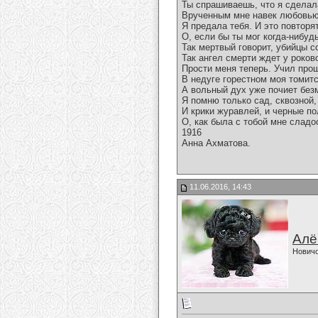
Ты спрашиваешь, что я сделал
Врученным мне навек любовью
Я предала тебя. И это повторя
О, если бы ты мог когда-нибудь
Так мертвый говорит, убийцы с
Так ангел смерти ждет у роков
Прости меня теперь. Учил про
В недуге горестном моя томитс
А вольный дух уже почиет без
Я помню только сад, сквозной,
И крики журавлей, и черные пол
О, как была с тобой мне сладо
1916
Анна Ахматова.
11.06.2016, 14:43
Алё
Нович