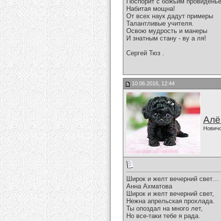
Поспорит с божьим провидень
Набитая мощна!
От всех наук дадут примеры
Талантливые учителя.
Освою мудрость и манеры
И знатным стану - ву а ля!
Сергей Тюз .
10.06.2016, 12:44
Алё
Нович
Широк и желт вечерний свет…
Анна Ахматова
Широк и желт вечерний свет,
Нежна апрельская прохлада.
Ты опоздал на много лет,
Но все-таки тебе я рада.