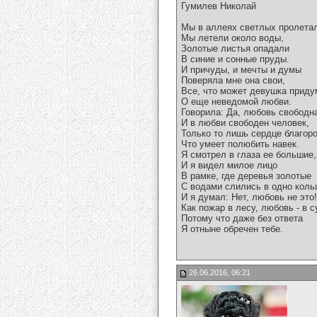
Гумилев Николай
Мы в аллеях светлых пролета
Мы летели около воды,
Золотые листья опадали
В синие и сонные пруды.
И причуды, и мечты и думы
Поверяла мне она свои,
Все, что может девушка приду
О еще неведомой любви.
Говорила: Да, любовь свободн
И в любви свободен человек,
Только то лишь сердце благор
Что умеет полюбить навек.
Я смотрел в глаза ее большие,
И я видел милое лицо
В рамке, где деревья золотые
С водами слились в одно коль
И я думал: Нет, любовь не это!
Как пожар в лесу, любовь - в с
Потому что даже без ответа
Я отныне обречен тебе.
26.06.2016, 06:21