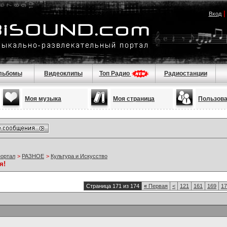
Вход
льбомы
Видеоклипы
Топ Радио
Радиостанции
Моя музыка
Моя страница
Пользов
портал
>
РАЗНОЕ
>
Культура и Искусство
я!
Страница 171 из 174
«
Первая
<
121
161
169
17