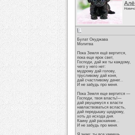
Алё
Нович
Булат Окуджава
Молитва
Пока Земля ещё вертится,
пока еще ярок свет,
Господи, дай же ты каждому,
чего у него нет:
мудрому дай голову,
трусливому дай коня,
дай счастливому денег...
И не забудь про меня.
Пока Земля еще вертится —
Господи, твоя власть!—
дай рвущемуся к власти
навластвоваться всласть,
дай передышку щедрому,
хоть до исхода дня.
Каину дай раскаяние...
И не забудь про меня.
Я знаю: ты все умеешь,