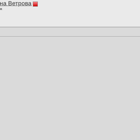
на Ветрова
ок