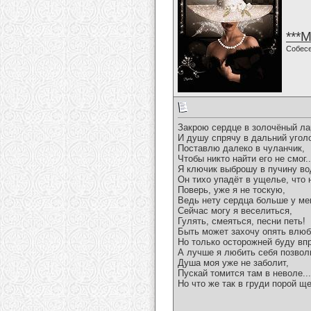
***
Собес
Закрою сердце в золочёный ла
И душу спрячу в дальний уголо
Поставлю далеко в чуланчик,
Чтобы никто найти его не смог..
Я ключик выброшу в пучину в
Он тихо упадёт в ущелье, что н
Поверь, уже я не тоскую,
Ведь нету сердца больше у мен
Сейчас могу я веселиться,
Гулять, смеяться, песни петь!
Быть может захочу опять влюб
Но только осторожней буду вп
А лучше я любить себя позвол
Душа моя уже не заболит,
Пускай томится там в неволе...
Но что же так в груди порой ще