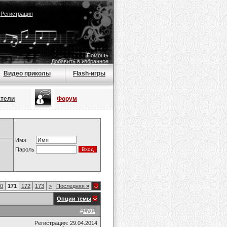
|
Регистрация
Помощь
Добавить в избранное
Видео приколы
Flash-игры
атели
Форум
Имя
Пароль
0
171
172
173
>
Последняя
»
Опции темы
#
1701
Регистрация: 29.04.2014