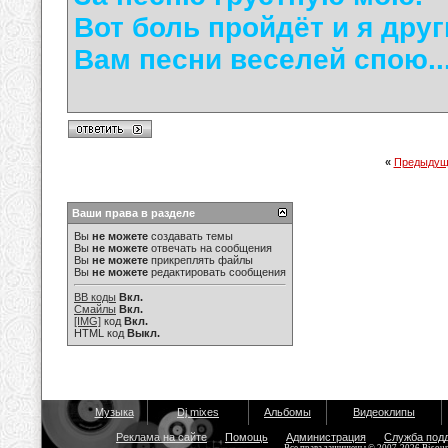
Вот боль пройдёт и я друг
Вам песни веселей спою..
«
Предыдущ
Ваши права в разделе
Вы
не можете
создавать темы
Вы
не можете
отвечать на сообщения
Вы
не можете
прикреплять файлы
Вы
не можете
редактировать сообщения
BB коды
Вкл.
Смайлы
Вкл.
[IMG]
код
Вкл.
HTML код
Выкл.
Музыка
Dj mixes
Альбомы
Видеоклипы
Реклама на сайте
Помощь
Администрация
Служба под