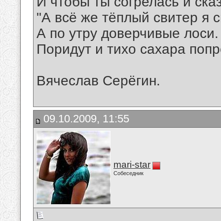
И чтобы ты согрелась и ска
"А всё же тёплый свитер я с
А по утру доверчивые лоси.
Поридут и тихо сахара попр
Вячеслав Серёгин.
09.10.2009, 11:55
mari-star
Собеседник