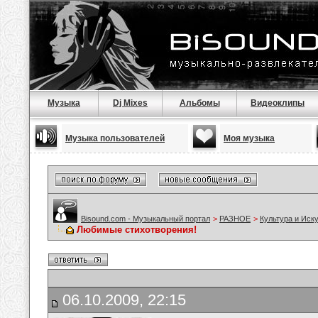
Музыка
Dj Mixes
Альбомы
Видеоклипы
Музыка пользователей
Моя музыка
Bisound.com - Музыкальный портал
>
РАЗНОЕ
>
Культура и Иск
Любимые стихотворения!
06.10.2009, 22:15