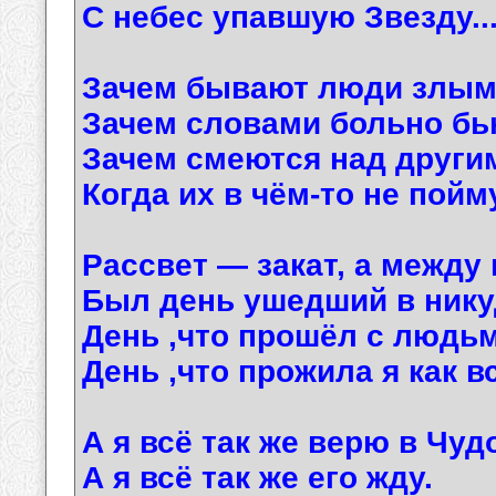
С небес упавшую Звезду..
Зачем бывают люди злы
Зачем словами больно бь
Зачем смеются над други
Когда их в чём-то не пойм
Рассвет — закат, а между
Был день ушедший в нику
День ,что прошёл с людь
День ,что прожила я как в
А я всё так же верю в Чуд
А я всё так же его жду.