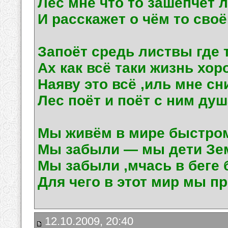
Лес мне что то зашепчет 
И расскажет о чём то своё
Запоёт средь листвы где т
Ах как всё таки жизнь хор
Наяву это всё ,иль мне сн
Лес поёт и поёт с ним душ
Мы живём в мире быстро
Мы забыли — мы дети Зе
Мы забыли ,мчась в беге 
Для чего в этот мир мы пр
12.10.2009, 20:40