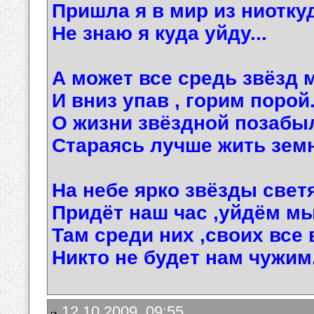
Пришла я в мир из ниотку
Не знаю я куда уйду...
А может все средь звёзд 
И вниз упав , горим порой
О жизни звёздной позабы
Стараясь лучше жить земн
На небе ярко звёзды светя
Придёт наш час ,уйдём мы
Там среди них ,своих все 
Никто не будет нам чужим.
12.10.2009, 09:55