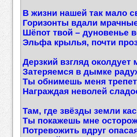
В жизни нашей так мало с
Горизонты вдали мрачны
Шёпот твой – дуновенье в
Эльфа крылья, почти пр
Дерзкий взгляд околдует 
Затеряемся в дымке раду
Ты обнимешь меня трепет
Награждая неволей слад
Там, где звёзды земли ка
Ты покажешь мне осторож
Потревожить вдруг опасая