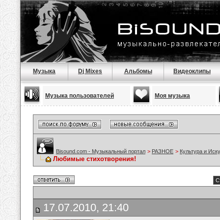
Музыка
Dj Mixes
Альбомы
Видеоклипы
Музыка пользователей
Моя музыка
Bisound.com - Музыкальный портал
>
РАЗНОЕ
>
Культура и Иск
Любимые стихотворения!
С
17.07.2010, 21:40