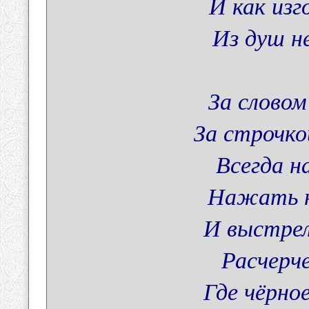
И как изг
Из душ н
За словом
За строчк
Всегда н
Нажать н
И выстрел
Расчерче
Где чёрное