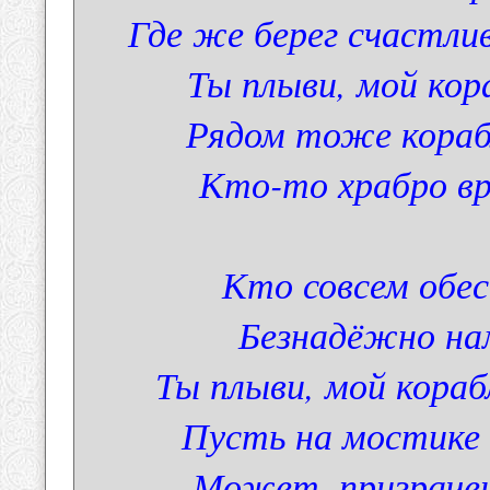
Где же берег счастли
Ты плыви, мой кор
Рядом тоже корабл
Кто-то храбро вре
Кто совсем обесс
Безнадёжно нам
Ты плыви, мой кора
Пусть на мостике
Может, призрачен