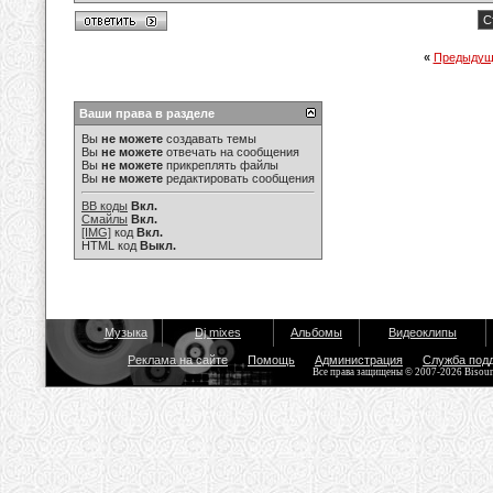
С
«
Предыдущ
Ваши права в разделе
Вы
не можете
создавать темы
Вы
не можете
отвечать на сообщения
Вы
не можете
прикреплять файлы
Вы
не можете
редактировать сообщения
BB коды
Вкл.
Смайлы
Вкл.
[IMG]
код
Вкл.
HTML код
Выкл.
Музыка
Dj mixes
Альбомы
Видеоклипы
Реклама на сайте
Помощь
Администрация
Служба под
Все права защищены © 2007-2026 Bisou