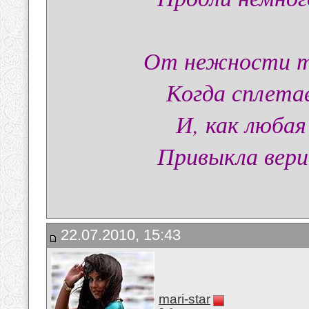
От нежности тв
Когда сплета
И, как люба
Привыкла вери
22.07.2010, 15:43
mari-star