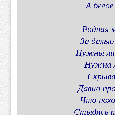
А белое
Родная м
За далью
Нужны ли 
Нужна л
Скрыва
Давно пр
Что похо
Стыдясь п