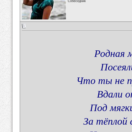
Собеседник
Родная м
Посеял
Что ты не п
Вдали о
Под мягк
За тёплой 