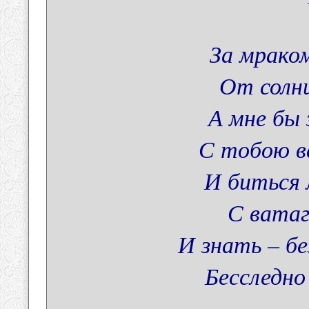
За мрако
От солн
А мне бы
С тобою в
И биться 
С ватаг
И знать – б
Бесследно 