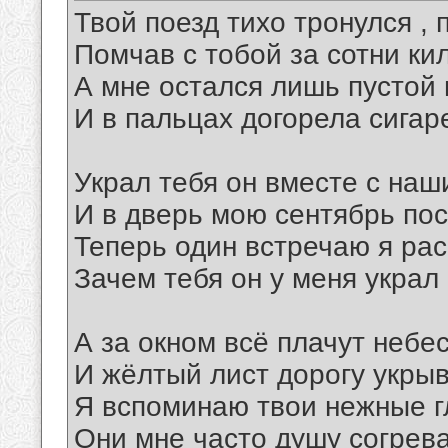
Твой поезд тихо тронулся ,
Помчав с тобой за сотни ки
А мне остался лишь пустой
И в пальцах догорела сигар
Украл тебя он вместе с наш
И в дверь мою сентябрь по
Теперь один встречаю я ра
Зачем тебя он у меня украл
А за окном всё плачут небе
И жёлтый лист дорогу укры
Я вспоминаю твои нежные г
Они мне часто душу согрев