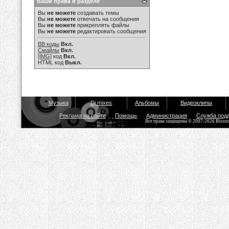
Ваши права в разделе
Вы
не можете
создавать темы
Вы
не можете
отвечать на сообщения
Вы
не можете
прикреплять файлы
Вы
не можете
редактировать сообщения
BB коды
Вкл.
Смайлы
Вкл.
[IMG]
код
Вкл.
HTML код
Выкл.
Музыка
Dj mixes
Альбомы
Видеоклипы
Реклама на сайте
Помощь
Администрация
Служба под
Все права защищены © 2007-2026 Bisou