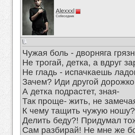
Alexxxl
Собеседник
Чужая боль - дворняга грязн
Не трогай, детка, а вдруг з
Не гладь - испачкаешь лад
Зачем? Иди другой дорожко
А детка подрастет, зная-
Так проще- жить, не замеча
К чему тащить чужую ношу?
Делить беду?! Придумал то
Сам разбирай! Не мне же б