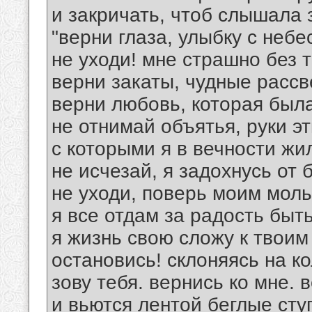
и закричать, чтоб слышала 
"верни глаза, улыбку с небе
не уходи! мне страшно без т
верни закаты, чудные рассв
верни любовь, которая была
не отнимай объятья, руки э
с которыми я в вечности жи
не исчезай, я задохнусь от 
не уходи, поверь моим моль
я все отдам за радость быть
я жизнь свою сложу к твоим
остановись! склоняясь на к
зову тебя. вернись ко мне. 
и вьются лентой беглые сту