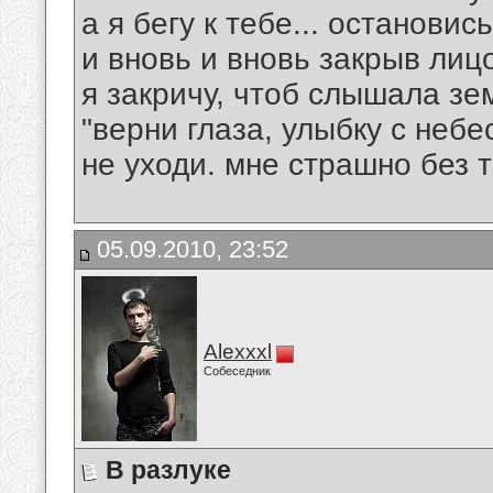
а я бегу к тебе... остановись
и вновь и вновь закрыв лиц
я закричу, чтоб слышала зе
"верни глаза, улыбку с небе
не уходи. мне страшно без т
05.09.2010, 23:52
Alexxxl
Собеседник
В разлуке