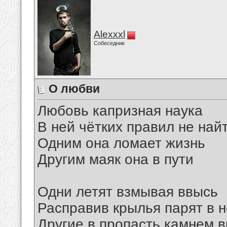
Alexxxl
Собеседник
О любви
Любовь капризная наука
В ней чётких правил не най
Одним она ломает жизнь
Другим маяк она в пути
Одни летят взмывая ввысь
Расправив крылья парят в 
Другие в пропасть,камнем в