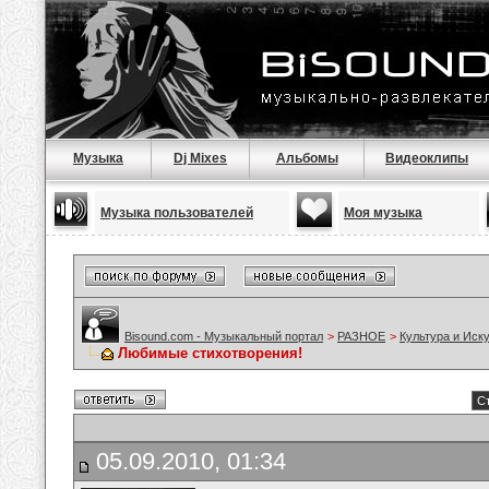
Музыка
Dj Mixes
Альбомы
Видеоклипы
Музыка пользователей
Моя музыка
Bisound.com - Музыкальный портал
>
РАЗНОЕ
>
Культура и Иск
Любимые стихотворения!
Ст
05.09.2010, 01:34